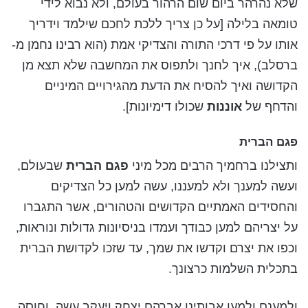
שלא נהרהר ביום שום הרהור בעולם, ולא נבוא לידי
טומאה בלילה [על כן צריך ללכת לחכם שילמד וידריך
אותו על פי דרכי התורה והצדיקי אמת (הוא רבינו נחמן מ-
ברסלב), איך לחנך ולתפוס את המחשבה שלא תצא מן
הקדושה ואיך להסיח את הדעת מהגירויים המיניים
והדחף של
אוננות
שכולו דימיונות].
פגם הברית
ותצילנו ברחמיך הרבים מכל מיני
פגם הברית
שבעולם,
ועשה למענך ולא למעננו, עשה למען כל הצדיקים
והחסידים האמתיים הקדושים והטהורים, אשר התגברו
על יצריהם למען כבודך ועמדו בניסיונות גדולות ונוראות,
וכפו את יצרם וקדשו את שמך, עד שזכו לקדושת הברית
בתכלית השלמות כרצונך.
ולמענם ולמען אבותינו אברהם יצחק ויעקב עשה, וחוסה