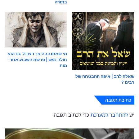
בתורה
מי שמתנהג היפך רצון ה' גם הוא
חולה נפש | פרשת השבוע אחרי
מות
שאלה לרב | איפה ההבטחה של
רבינו ?
כתיבת תגובה
יש
להתחבר למערכת
כדי לכתוב תגובה.