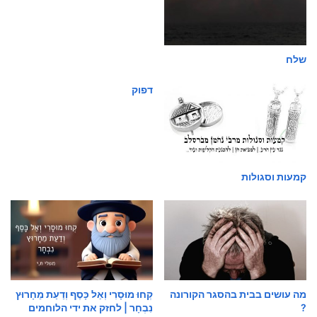
שלח
דפוק
קמעות וסגולות
מה עושים בבית בהסגר הקורונה
קְחוּ מוּסָרִי וְאַל כָּסֶף וְדַעַת מֵחָרוּץ
?
נִבְחָר | לחזק את ידי הלוחמים