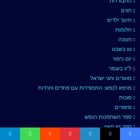
התבודדות
חגים
חינוך ילדים
חלומות
חנוכה
טו בשבט
יום כיפור
ל"ג בעומר
מועדים וחגי ישראל
מרפא לנפש: התמודדות עם פחדים וחרדות
סוכות
סיפורים
ספר השתפכות הנפש
ספר יש מאין
ספר ליקוטי מוהר"ן