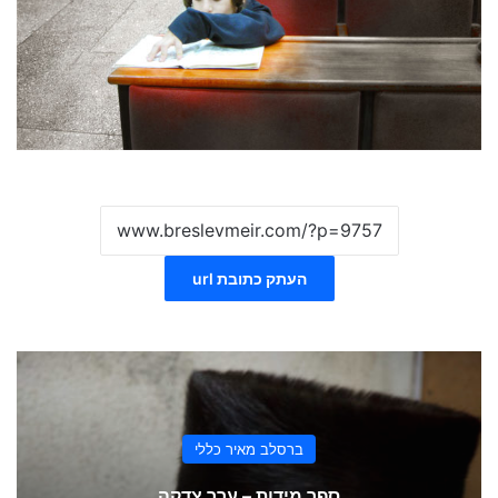
העתק כתובת url
ברסלב מאיר כללי
ספר מידות – ערך צדקה