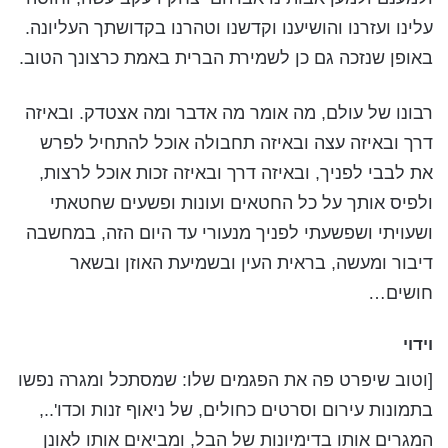
עלינו ועזרנו והושיענו וקדשנו וטהרנו בקדושתך העליונה.
באופן שנזכה גם כן לשמירת הברית באמת כרצונך הטוב.
רבונו של עולם, מה אומר מה אדבר ומה אצטדק. ובאיזה
דרך ובאיזה עצה ובאיזה תחבולה אוכל להתחיל לפרש
את לבבי לפניך, ובאיזה דרך ובאיזה זכות אוכל לרצות,
ולפיס אותך על כל החטאים ועונות ופשעים שחטאתי
ושעויתי ושפשעתי לפניך מנעורי עד היום הזה, במחשבה
דיבור ומעשה, בראית העין ובשמיעת האוזן ובשאר
חושים…
וידוי
[וטוב שיפרט פה את הפגמים שלו: שמסתכל ומגרה נפשו
בתמונות עירום וסרטים כחולים, של ניאוף זנות וכדו'..,
המגרים אותו בדימיונות של הבל, ומביאים אותו לאונן