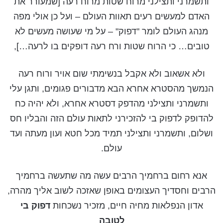
ותשמרני ותצילני מרוח שטות מרוח רעה [שמעורר את
האדם למעשים רעים תאוות העולם – ועל כן אולי מפה
מנהג העולם לומר "דפוק" – על מי שעושה מעשים לא
טובים… כי הרוח שטות ורח רעה דופקים בו לרעה…],
ולא אשאוב ולא אקבל בנשימתי שום אויר ורוח רעה
הנמשך מהסטרא אחרא הבא מדבורים פגומים, ותגן עלי
ותשמרני ותצילני מהדפק דסטרא אחרא, ולא יהיה כח
להדופק לדפוק בי להזכירני לתאות עולם הזה והבליו חס
ושלום, ותשמרני ותצילני תמיד מכל חטא ועון מעתה ועד
עולם.
אנא רחום ברחמיך הרבים עשה מה שתעשה ברחמיך
הרבים וחסדיך העצומים באופן שאזכה לשוב אליך מהרה,
אדון הנפלאות מחיה חיים, מזכיר נשכחות
דפוק בי
לטובה