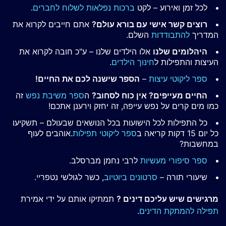
לכל זמן ואירוע – לקט
ברכות נפלאות לשלוח לחברים
.
רוצים קשר אישי עם בורא עולם?
אתם חייבים לקרוא את
המדריך
להתבודדות
השלם.
היהלומים שלנו
אלו הילדים שלנו – ע"כ חובה לקרוא את
העיצות והתפילות ל
חינוך הילדים
.
ספר ליקוטי עיצות
–
הספר שישנה לכם את החיים!
החיים מעייפים? אין כוח לסחוב?
ה
ספר משיבת נפש
זה
כמו מים קרים על נפש עייפה, זה יחזק וירענן אתכם!
כל התפילות לכל הישועות בכל הנושאים שבעולם – תשקיעו
כל יום 15 דקות קריאה ב
ספר ליקוטי תפילות
.אוהבים לעוף
במחשבות?
ספר סיפורי מעשיות
לרבי נחמן מברסלב.
שיעורי תורה –
סרטונים ביוטיוב
, כשר לגולשי נטפריי.
מרגישים שיש עליכם דינים ?
תמתיקו אותם על ידי אמירת
תפילה להמתקת הדינים
.