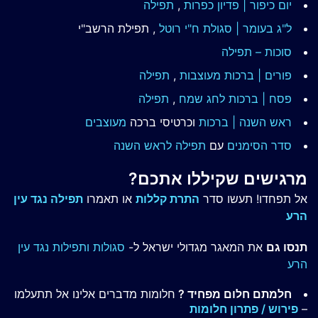
יום כיפור | פדיון כפרות
,
תפילה
ל"ג בעומר | סגולת ח"י רוטל
, תפילת הרשב"י
סוכות – תפילה
פורים | ברכות מעוצבות
,
תפילה
פסח | ברכות
לחג שמח
,
תפילה
ראש השנה | ברכות
וכרטיסי ברכה
מעוצבים
סדר הסימנים
עם
תפילה לראש השנה
מרגישים שקיללו אתכם?
אל תפחדו! תעשו סדר
התרת קללות
או תאמרו
תפילה נגד עין
הרע
תנסו גם
את המאגר מגדולי ישראל ל-
סגולות ותפילות נגד עין
הרע
חלמתם חלום מפחיד ?
חלומות מדברים אלינו אל תתעלמו
–
פירוש / פתרון חלומות