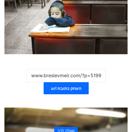
העתק כתובת url
שאלה לרב