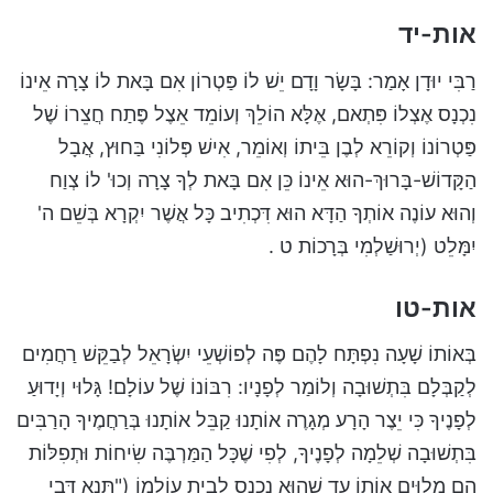
אות-יד
רַבִּי יוּדָן אָמַר: בָּשָׂר וָדָם יֵשׁ לוֹ פַּטְרוֹן אִם בָּאת לוֹ צָרָה אֵינוֹ
נִכְנָס אֶצְלוֹ פִּתְאם, אֶלָּא הוֹלֵךְ וְעוֹמֵד אֵצֶל פֶּתַח חֲצֵרוֹ שֶׁל
פַּטְרוֹנוֹ וְקוֹרֵא לְבֶן בֵּיתוֹ וְאוֹמֵר, אִישׁ פְּלוֹנִי בַּחוּץ, אֲבָל
הַקָּדוֹשׁ-בָּרוּךְ-הוּא אֵינוֹ כֵּן אִם בָּאת לְךָ צָרָה וְכוּ' לוֹ צְוַח
וְהוּא עוֹנֶה אוֹתְךָ הַדָּא הוּא דִּכְתִיב כָּל אֲשֶׁר יִקְרָא בְּשֵׁם ה'
יִמָּלֵט (יְרוּשַׁלְמִי בְּרָכוֹת ט .
אות-טו
בְּאוֹתוֹ שָׁעָה נִפְתָּח לָהֶם פֶּה לְפוֹשְׁעֵי יִשְׂרָאֵל לְבַקֵּשׁ רַחֲמִים
לְקַבְּלָם בִּתְשׁוּבָה וְלוֹמַר לְפָנָיו: רִבּוֹנוֹ שֶׁל עוֹלָם! גָּלוּי וְיָדוּעַ
לְפָנֶיךָ כִּי יֵצֶר הָרָע מְגָרֶה אוֹתָנוּ קַבֵּל אוֹתָנוּ בְּרַחֲמֶיךָ הָרַבִּים
בִּתְשׁוּבָה שְׁלֵמָה לְפָנֶיךָ, לְפִי שֶׁכָּל הַמַּרְבֶּה שִׂיחוֹת וּתְפִלּוֹת
הֵם מְלַוִּים אוֹתוֹ עַד שֶׁהוּא נִכְנָס לְבֵית עוֹלָמוֹ ("תַּנָא דְּבֵי