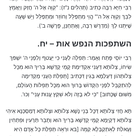
רַבִּי חִיָּא רַבָּה כְּתִיב (תְּהִלִּים נ"ז): "קַוֵּה אֶל ה' חֲזַּק וְיַאֲמֵץ
לִבֵּךְ וְקַוֵּה אַל ה'" הֱוֵי מִתְפַּלֵּל וְחוֹזֵר וּמִתְפַּלֵּל וְיֵשׁ שָׁעָה
שֶׁיִּתְּנוּ לְךָ (מִדְרָשׁ רַבָּה, וָאֶתְחַנַּן, פָּרָשָׁה ב').
השתפכות הנפש אות – יח.
רַבִּי יוֹסֵי פָּתַח וְאָמַר: תְּפִלָּה לְעָנִי כִּי יַעֲטף וְלִפְנֵי ה' יִשְׁפּךְ
שִׂיחוֹ, צְלוֹתָא דְּעָנִי אַקְדִּימַת קָמֵי קֻדְשָׁא בְּרִיךְ הוּא מִכָּל
צְלוֹתְהוֹן דְּעַלְמָא בְּגִין דִּכְתִיב [תְּפִלַּת הֶעָנִי מַקְדִימָה
לְהִתְקַבֵּל לִפְנֵי הַקָּדוֹשׁ בָּרוּךְ הוּא מִכָּל תְּפִלּוֹת הָעוֹלָם,
מִשּׁוּם שֶׁכָּתוּב] "כִּי לא בָזָה וְלא שִׁקַּץ עֱנוּת עָנִי" וְכוּ'.
תָּא חֲזִי צְלוֹתָא דְּכָל בְּנֵי נָשָׁא צְלוֹתָא וּצְלוֹתָא דְּמַסְכְּנָא אִיהִי
צְלוֹתָא דְּקַיְמָא קָמֵי קֻדְשָׁא בְּרִיךְ הוּא וְתָבֵר תַּרְעִין וּפִתְחִין
וְעָאלַת לְאִתְקַבְּלָא קַמֵּהּ [בּא וּרְאֵה תְּפִלַּת כָּל אָדָם הִיא