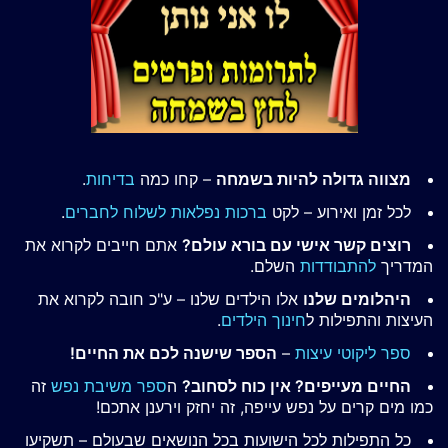
מצווה גדולה להיות בשמחה
– קחו כמה
בדיחות
.
לכל זמן ואירוע – לקט
ברכות נפלאות לשלוח לחברים
.
רוצים קשר אישי עם בורא עולם?
אתם חייבים לקרוא את
המדריך
להתבודדות
השלם.
היהלומים שלנו
אלו הילדים שלנו – ע"כ חובה לקרוא את
העיצות והתפילות ל
חינוך הילדים
.
ספר ליקוטי עיצות
–
הספר שישנה לכם את החיים!
החיים מעייפים? אין כוח לסחוב?
ה
ספר משיבת נפש
זה
כמו מים קרים על נפש עייפה, זה יחזק וירענן אתכם!
כל התפילות לכל הישועות בכל הנושאים שבעולם – תשקיעו