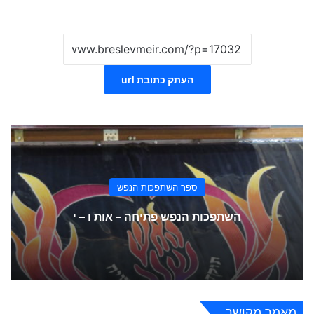
העתק כתובת url
ספר השתפכות הנפש
השתפכות הנפש פתיחה – אות ו – י
מאמר מקושר