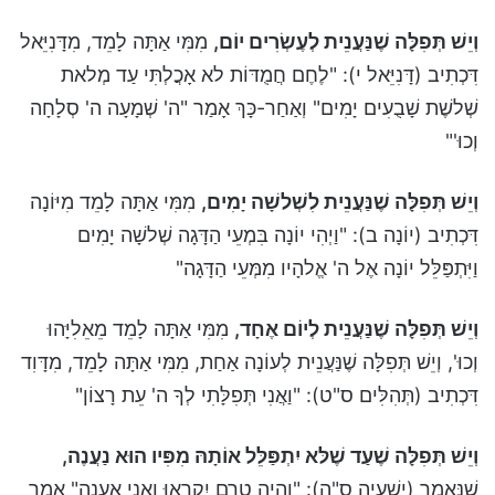
וְיֵשׁ תְּפִלָּה שֶׁנַּעֲנֵית לְעֶשְׂרִים יוֹם,
מִמִּי אַתָּה לָמֵד, מִדָּנִיֵּאל
דִּכְתִיב (דָּנִיֵּאל י): "לֶחֶם חֲמֻדּוֹת לא אָכֲלְתִּי עַד מְלאת
שְׁלשֶׁת שָׁבֻעִים יָמִים" וְאַחַר-כָּךְ אָמַר "ה' שְׁמָעָה ה' סְלָחָה
וְכוּ'"
וְיֵשׁ תְּפִלָּה שֶׁנַּעֲנֵית לִשְׁלשָׁה יָמִים,
מִמִּי אַתָּה לָמֵד מִיּוֹנָה
דִּכְתִיב (יוֹנָה ב): "וַיְהִי יוֹנָה בִּמְעֵי הַדָּגָה שְׁלשָׁה יָמִים
וַיִּתְפַּלֵּל יוֹנָה אֶל ה' אֱלהָיו מִמְּעֵי הַדָּגָה"
וְיֵשׁ תְּפִלָּה שֶׁנַּעֲנֵית לְיוֹם אֶחָד,
מִמִּי אַתָּה לָמֵד מֵאֵלִיָּהוּ
וְכוּ', וְיֵשׁ תְּפִלָּה שֶׁנַּעֲנֵית לְעוֹנָה אַחַת, מִמִּי אַתָּה לָמֵד, מִדָּוִד
דִּכְתִיב (תְּהִלִּים ס"ט): "וַאֲנִי תְּפִלָּתִי לְךָ ה' עֵת רָצוֹן"
וְיֵשׁ תְּפִלָּה שֶׁעַד שֶׁלּא יִתְפַּלֵּל אוֹתָהּ מִפִּיו הוּא נַעֲנֶה,
שֶׁנֶּאֱמַר (יְשַׁעְיָה ס"ה): "וְהָיָה טֶרֶם יִקְרְאוּ וַאֲנִי אֶעֱנֶה" אָמַר