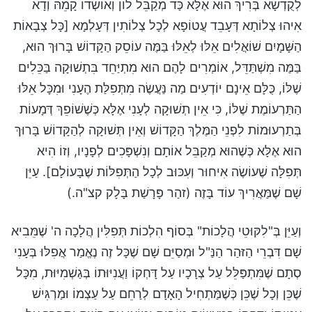
לְקֻדְשָׁא בְּרִיךְ הוּא אֶלָּא כַּד מְקַבֵּל לוֹן וְאוֹשְׁדוֹ קָמֵהּ וְדָא
אִיהוּ צְלוֹתָא דְּעָבֵד עֲטוֹפָא לְכָל צְלוֹתִין דְּעָלְמָא [כָּל צְבָאוֹת
הַשָּׁמָיִם שׁוֹאֲלִים אֵלּוּ לְאֵלּוּ בַּמֶּה עוֹסֵק הַקָּדוֹשׁ בָּרוּךְ הוּא,
בַּמֶּה מִשְׁתַּדֵּל, אוֹמְרִים לָהֶם הוּא מִתְיַּחֵד בִּתְשׁוּקָה בַּכֵּלִים
שֶׁלּוֹ, כֻּלָּם אֵינָם יוֹדְעִים מַה נַּעֲשֶׂה מִתְּפִלַּת הֶעָנִי וּמִכָּל אֵלּוּ
הַתַּרְעוֹמֶת שֶׁלּוֹ, כִּי אֵין תְשׁוּקָה לְעָנִי אֶלָּא כְּשֶׁשׁוֹפֵךְ דְּמָעוֹת
בְּתַרְעוּמוֹת לִפְנֵי הַמֶּלֶךְ הַקָּדוֹשׁ וְאֵין תְּשׁוּקָה לְהַקָּדוֹשׁ בָּרוּךְ
הוּא אֶלָּא כְּשֶׁהוּא מְקַבֵּל אוֹתָם וְנִשְׁפָּכִים לְפָנָיו, וְזוֹ הִיא
תְּפִלָּה שֶׁעוֹשֶׂה אִיחוּר וְעִכּוּב לְכָל הַתְּפִלּוֹת שֶׁבָּעוֹלָם]. עַיֵּן
שָׁם שֶׁמַּאֲרִיךְ עוֹד בָּזֶה (זהַר פָּרָשַׁת בָּלָק קצ"ה.)
וְעַיֵּן בְּ"לִקּוּטֵי הֲלָכוֹת" בְּסוֹף הִלְכוֹת תְּפִלִּין הֲלָכָה ה' שֶׁמֵּבִיא
שָׁם דִּבְרֵי הַזּהַר הַנַּ"ל וּמְסַיֵּם שָׁם שֶׁכָּל זֶה נֶאֱמַר אֲפִלּוּ בְּעָנִי
סְתָם שֶׁמִּתְפַּלֵּל עַל צְרָכָיו עַל דָּחְקוֹ וַעֲנִיּוּתוֹ בְּגַשְׁמִיּוּת, מִכָּל
שֶׁכֵּן וְכָל שֶׁכֵּן כְּשֶׁמַּתְחִיל הָאָדָם לְרַחֵם עַל עַצְמוֹ וּמַרְגִּישׁ