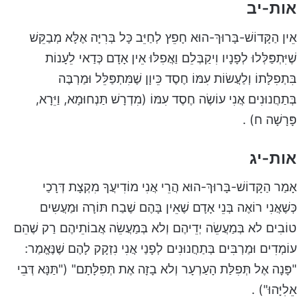
אות-יב
אֵין הַקָּדוֹשׁ-בָּרוּךְ-הוּא חָפֵץ לְחַיֵּב כָּל בְּרִיָּה אֶלָּא מְבַקֵּשׁ
שֶׁיִּתְפַּלְּלוּ לְפָנָיו וִיקַבְּלֵם וַאֲפִלּוּ אֵין אָדָם כְּדַאי לֵעָנוֹת
בִּתְפִלָּתוֹ וְלַעֲשׂוֹת עִמּוֹ חֶסֶד כֵּיוָן שֶׁמִּתְפַּלֵּל וּמַרְבֶּה
בְּתַחֲנוּנִים אֲנִי עוֹשֶׂה חֶסֶד עִמּוֹ (מִדְרָשׁ תַּנְחוּמָא, וַיֵּרָא,
פָּרָשָׁה ח) .
אות-יג
אָמַר הַקָּדוֹשׁ-בָּרוּךְ-הוּא הֲרֵי אֲנִי מוֹדִיעֲךָ מִקְצָת דְּרָכַי
כְּשֶׁאֲנִי רוֹאֶה בְּנֵי אָדָם שֶׁאֵין בָּהֶם שֶׁבַח תּוֹרָה וּמַעֲשִים
טוֹבִים לא בְּמַעֲשֵׂה יְדֵיהֶם וְלא בְּמַעֲשֵׂה אֲבוֹתֵיהֶם רַק שֶׁהֵם
עוֹמְדִים וּמַרְבִּים בְּתַחֲנוּנִים לְפָנַי אֲנִי נִזְקָק לָהֶם שֶׁנֶּאֱמַר:
"פָּנָה אֶל תְּפִלַּת הָעַרְעָר וְלא בָזָה אֶת תְּפִלָּתָם" ("תַּנָּא דְּבֵי
אֵלִיָּהוּ") .