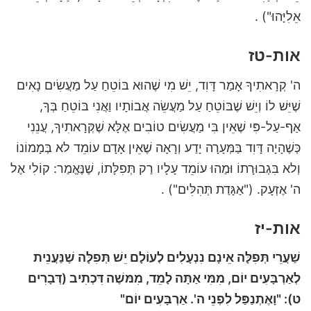
אֵלִיָּהוּ") .
אות-טז
ה' קְרָאתִיךָ אָמַר דָּוִד, יֵשׁ מִי שֶׁהוּא בּוֹטֵחַ עַל מַעֲשִׂים נָאִים
שֶׁיֵּשׁ לוֹ וְיֵשׁ שֶׁבּוֹטֵחַ עַל מַעֲשֵׂה אֲבוֹתָיו וַאֲנִי בּוֹטֵחַ בְּךָ,
אַף-עַל-פִּי שֶׁאֵין בִּי מַעֲשִׂים טוֹבִים אֶלָּא שֶׁקְּרָאתִיךָ, עֲנֵנִי
כְּשֶׁהָיָה דָּוִד בַּמְּעָרָה יָדַע וְרָאָה שֶׁאֵין אָדָם עוֹמֵד לא בְּמָמוֹנוֹ
וְלא בִּגְבוּרָתוֹ וּמַהוּ עוֹמֵד עָלָיו רַק תְּפִלָּתוֹ, שֶׁנֶּאֱמַר: קוֹלִי אֶל
ה' אֶזְעָק. ("אַגָּדַת תְּהִלִּים") .
אות-יז
שַׁעֲרֵי תְּפִלָּה אֵינָם נִנְעָלִים לְעוֹלָם יֵשׁ תְּפִלָּה שֶׁנַּעֲנֵית
לְאַרְבָּעִים יוֹם, מִמִּי אַתָּה לָמֵד, מִמּשֶׁה דִּכְתִיב (דְּבָרִים
ט): "וָאֶתְנַפַּל לִפְנֵי ה'. אַרְבָּעִים יוֹם"