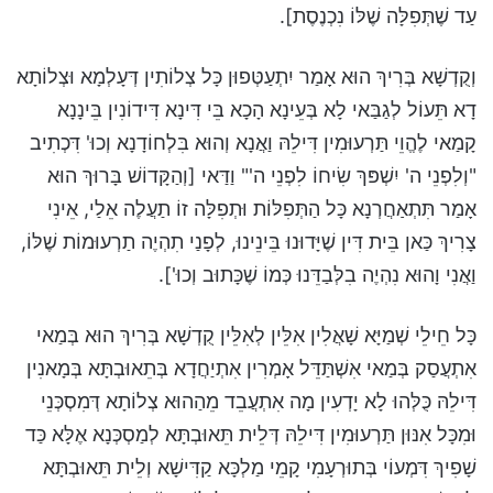
עַד שֶׁתְּפִלָּה שֶׁלּוֹ נִכְנֶסֶת].
וְקֻדְשָׁא בְּרִיךְ הוּא אָמַר יִתְעַטְּפוּן כָּל צְלוֹתִין דְּעָלְמָא וּצְלוֹתָא
דָא תֵּעוֹל לְגַבַּאי לָא בְּעֵינָא הָכָא בֵּי דִּינָא דִּידוֹנִין בֵּינָנָא
קָמַאי לֶהֱוֵי תַּרְעוּמִין דִּילֵהּ וַאֲנָא וְהוּא בִּלְחוֹדָנָא וְכוּ' דִּכְתִיב
"וְלִפְנֵי ה' יִשְׁפּךְ שִׂיחוֹ לִפְנֵי ה'" וַדַּאי [וְהַקָּדוֹשׁ בָּרוּךְ הוּא
אָמַר תִּתְאַחֲרְנָא כָּל הַתְּפִלּוֹת וּתְפִלָּה זוֹ תַעֲלֶה אֵלַי, אֵינִי
צָרִיךְ כַּאן בֵּית דִּין שֶׁיָּדוּנוּ בֵּינֵינוּ, לְפָנַי תִהְיֶה תַרְעוּמוֹת שֶׁלּוֹ,
וַאֲנִי וָהוּא נִהְיֶה בִלְּבַדֵּנוּ כְּמוֹ שֶׁכָּתוּב וְכוּ'].
כָּל חֵילֵי שְׁמַיָּא שָׁאֲלִין אִלֵּין לְאִלֵּין קֻדְשָׁא בְּרִיךְ הוּא בְּמַאי
אִתְעֲסַק בְּמַאי אִשְׁתַּדֵּל אָמְרִין אִתְיַחֲדָא בְּתֵאוּבְתָּא בְּמָאנִין
דִּילֵהּ כֻּלְּהוּ לָא יָדְעִין מָה אִתְעֲבֵד מֵהַהוּא צְלוֹתָא דְּמִסְכְּנֵי
וּמִכָּל אִנּוּן תַּרְעוּמִין דִּילֵהּ דְּלֵית תֵּאוּבְתָּא לְמַסְכְּנָא אֶלָּא כַּד
שָׁפִיךְ דִּמְעוֹי בְּתוּרְעָמִי קָמֵי מַלְכָּא קַדִּישָׁא וְלֵית תֵּאוּבְתָּא