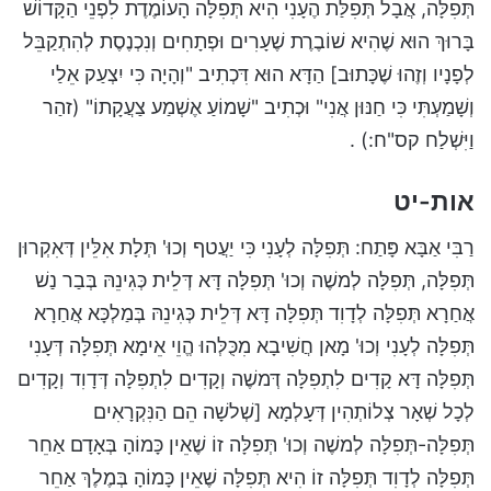
תְּפִלָּה, אֲבָל תְּפִלַּת הֶעָנִי הִיא תְּפִלָּה הָעוֹמֶדֶת לִפְנֵי הַקָּדוֹשׁ
בָּרוּךְ הוּא שֶׁהִיא שׁוֹבֶרֶת שֶׁעָרִים וּפְתָחִים וְנִכְנֶסֶת לְהִתְקַבֵּל
לְפָנָיו וְזֶהוּ שֶׁכָּתוּב] הַדָּא הוּא דִּכְתִיב "וְהָיָה כִּי יִצְעַק אֵלַי
וְשָׁמַעְתִּי כִּי חַנּוּן אֲנִי" וּכְתִיב "שָׁמוֹעַ אֶשְׁמַע צַעֲקָתוֹ" (זהַר
וַיִּשְׁלַח קס"ח:) .
אות-יט
רַבִּי אַבָּא פָּתַח: תְּפִלָּה לְעָנִי כִּי יַעֲטף וְכוּ' תְּלָת אִלֵּין דְּאִקְרוּן
תְּפִלָּה, תְּפִלָּה לְמשֶׁה וְכוּ' תְּפִלָּה דָּא דְּלֵית כְּגִינֵהּ בְּבַר נַשׁ
אֲחַרָא תְּפִלָּה לְדָוִד תְּפִלָּה דָּא דְּלֵית כְּגִינֵהּ בְּמַלְכָּא אֲחַרָא
תְּפִלָּה לְעָנִי וְכוּ' מָאן חֲשִׁיבָא מִכֻּלְּהוּ הֱוֵי אֵימָא תְּפִלָּה דְּעָנִי
תְּפִלָּה דָּא קָדִים לִתְפִלָּה דְּמשֶׁה וְקָדִים לִתְפִלָּה דְּדָוִד וְקָדִים
לְכָל שְׁאָר צְלוֹתְהִין דְּעָלְמָא [שְׁלשָׁה הֵם הַנִּקְרָאִים
תְּפִלָּה-תְּפִלָּה לְמשֶׁה וְכוּ' תְּפִלָּה זוֹ שֶׁאֵין כָּמוֹהָ בְּאָדָם אַחֵר
תְּפִלָּה לְדָוִד תְּפִלָּה זוֹ הִיא תְּפִלָּה שֶׁאֵין כָּמוֹהָ בְּמֶלֶךְ אַחֵר