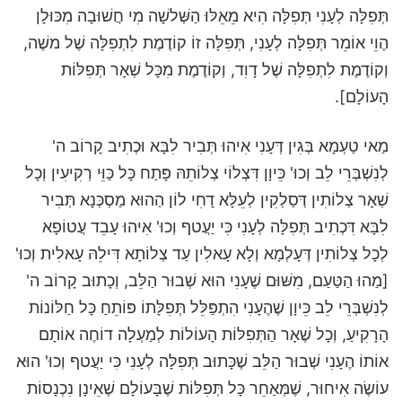
תְּפִלָּה לְעָנִי תְּפִלָּה הִיא מֵאֵלּוּ הַשְּׁלשָׁה מִי חֲשׁוּבָה מִכּוּלָן
הֶוֵי אוֹמֵר תְּפִלָּה לְעָנִי, תְּפִלָּה זוֹ קוֹדֶמֶת לִתְפִלָּה שֶׁל משֶׁה,
וְקוֹדֶמֶת לִתְפִלָּה שֶׁל דָוִד, וְקוֹדֶמֶת מִכָּל שְׁאָר תְּפִלּוֹת
הָעוֹלָם].
מַאי טַעְמָא בְּגִין דְּעָנִי אִיהוּ תְּבִיר לִבָּא וּכְתִיב קָרוֹב ה'
לְנִשְׁבְּרֵי לֵב וְכוּ' כֵּיוָן דִּצְלוֹי צְלוֹתֵהּ פָּתַח כָּל כַּוֵּי רְקִיעִין וְכָל
שְׁאָר צְלוֹתִין דְּסַלְקִין לְעֵלָּא דָחִי לוֹן הַהוּא מַסְכְּנָא תְּבִיר
לִבָּא דִּכְתִיב תְּפִלָּה לְעָנִי כִּי יַעֲטף וְכוּ' אִיהוּ עָבֵד עֲטוֹפָא
לְכָל צְלוֹתִין דְּעָלְמָא וְלָא עָאלִין עַד צְלוֹתָא דִּילֵהּ עָאלִית וְכוּ'
[מַהוּ הַטַּעַם, מִשּׁוּם שֶׁעָנִי הוּא שְׁבוּר הַלֵּב, וְכָתוּב קָרוֹב ה'
לְנִשְׁבְּרֵי לֵב כֵּיוָן שֶׁהֶעָנִי הִתְפַּלֵּל תְּפִלָּתוֹ פּוֹתֵחַ כָּל חַלּוֹנוֹת
הָרָקִיעַ, וְכָל שֶׁאָר הַתְּפִלּוֹת הָעוֹלוֹת לְמַעְלָה דוֹחֶה אוֹתָם
אוֹתוֹ הֶעָנִי שְׁבוּר הַלֵּב שֶׁכָּתוּב תְּפִלָּה לְעָנִי כִּי יַעֲטף וְכוּ' הוּא
עוֹשֶׂה אִיחוּר, שֶׁמְּאַחֵר כָּל תְּפִלּוֹת שֶׁבָּעוֹלָם שֶׁאֵינָן נִכְנָסוֹת