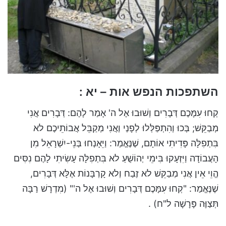
השתפכות הנפש אות – יא :
קְחוּ עִמָּכֶם דְּבָרִים וְשׁוּבוּ אֶל ה' אָמַר לָהֶם: דְּבָרִים אֲנִי
מְבַקֵּשׁ; בְּכוּ וְהִתְפַּלְּלוּ לְפָנַי וַאֲנִי מְקַבֵּל אֲבוֹתֵיכֶם לא
בִּתְפִלָּה פָּדִיתִי אוֹתָם, שֶׁנֶּאֱמַר: וַיֵּאָנְחוּ בְּנֵי-יִשְׁרָאֵל מִן
הָעֲבוֹדָה וַיִּזְעָקוּ בִּימֵי יְהוֹשֻׁעַ לא בִּתְפִלָּה עָשִׂיתִי לָהֶם נִסִּים
הֱוֵי אֵין אֲנִי מְבַקֵּשׁ לא זֶבַח וְלא קָרְבָּנוֹת אֶלָּא דְּבָרִים,
שֶׁנֶּאֱמַר: "קְחוּ עִמָּכֶם דְּבָרִים וְשׁוּבוּ אֶל ה'" (מִדְרָשׁ רַבָּה
תְּצַוֶּה פָּרָשָׁה ל"ח) .