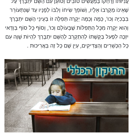
עֲנִיּוּתוֹ וְדָחְקוֹ בְּמַעֲשִׂים טוֹבִים וְטוֹעֵן עִם הַשֵּׁם יִתְבָּרַךְ עַל
שֶׁאֵינוֹ מְקָרְבוֹ אֵלָיו, וְשׁוֹפֵךְ שִׂיחוֹ וְלִבּוֹ לְפָנָיו עַד שֶׁנִּתְעוֹרֵר
בִּבְכִיָּה וְכוּ', כַּמָּה וְכַמָּה יְקָרָה תְּפִלָּה זוֹ בְּעֵינֵי הַשֵּׁם יִתְבָּרַךְ
וְהִוא יְקָרָה מִכָּל הַתְּפִלּוֹת שֶׁבָּעוֹלָם וְכוּ', וְסוֹף כָּל סוֹף בְּוַדַּאי
יִזְכֶּה לִפְעל בַּקָּשָׁתוֹ לְהִתְקָרֵב לְהַשֵּׁם יִתְבָּרַךְ לִהְיוֹת שָׁוֶה עִם
כָּל הַכְּשֵׁרִים וְהַצַּדִּיקִים, עַיֵּן שָׁם כָּל זֶה בַּאֲרִיכוּת .