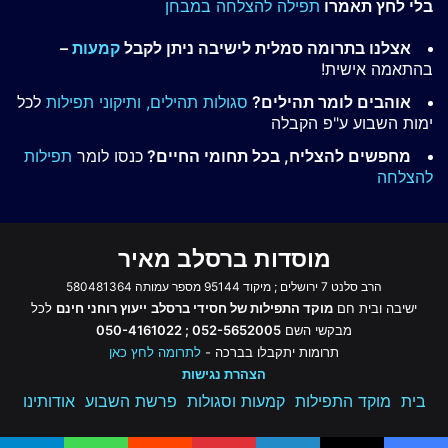
בלי לחץ תאמרו
תפילה להצלחה במבחן
אצלנו בתרומה סמלית לישיבה ניתן לקבל
קמעות
–
בהתאמה אישית!
אוהבים לומר תהילים?
סגולות תהילים,
ותיקוני תפילות
לכל
ימות השבוע ע"פ הקבלה
מחפשים להצליח, בכל תחומי החיים?
כנסו לומר
תפילות
להצלחה
מוסדות ברסלב מאיר
הרב סלנט 7 ירושלים ; מיקוד 95144 מספר עמותה 580481364
ישיבה ובית חם
מוקד התפילות של חסידי ברסלב
ייעוץ רוחני חינם
לכל
מבקשי השם
052-5652005 ; 050-4161022
תרומות יתקבלו בברכה -
לתרומה לחץ כאן
הצהרת נגישות
בית
מוקד התפילות
קמעות וסגולות
פרשת השבוע
אודותינו