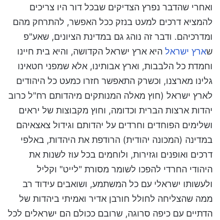
ואחרי שהדבר נפרץ הצדיקים שבכל דור היו צריכים
להמציא דרכים למעט בנזק ככל האפשר, להתרחק מהם
ומדרכיהם. ודבר זה נוהג גם במדינת הציונים, שאע"פ
ש
ארץ ישראל
היא ארץ ישראל הקדושה, והיא בית חיינו
וחמדת כל הלבבות, וארץ אבותינו, אלא שמפני חטאינו
גלינו מארצנו, וכשרק התאפשר חזרו כמעט כל היהודים
לארץ ישראל (חוץ מאלה המנותקים מיהדותם רח"ל כרוב
יהדות ארצות הברית וכדומה, וחוץ מקבוצות של יראים
ושלימים הפוחדים וחרדים על יהדותם וגידול צאצאיהם
במדינה (המכונה יהודית) הרודפת את היהדות, באלפי
דרכים ואופנים וגזירות, ולוחמים בכל עוז לשנות את
היהודי החרדי להפכו לשומר מסורת "לייט" וקליל
ולעשותו ישראלי עם כל המשתמע, ושואבים עידוד רב
ממה שהצליחה לחולל חורבן אדיר ואמיתי ביהדות של
הדתיים עם כיפה סרוגה, שרובם ככולם הם ישראלים לכל