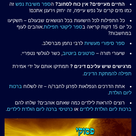
החיים מעייפים? אין כוח לסחוב?
ה
ספר משיבת נפש
זה
כמו מים קרים על נפש עייפה, זה יחזק וירענן אתכם!
כל התפילות לכל הישועות בכל הנושאים שבעולם – תשקיעו
כל יום 15 דקות קריאה ב
ספר ליקוטי תפילות
.אוהבים לעוף
במחשבות?
ספר סיפורי מעשיות
לרבי נחמן מברסלב.
שיעורי תורה –
סרטונים ביוטיוב
, כשר לגולשי נטפריי.
מרגישים שיש עליכם דינים ?
תמתיקו אותם על ידי אמירת
תפילה להמתקת הדינים
.
אחת הדרכים הנפלאות לפרגן לחבר/ה – זה לשלוח
ברכות
ליום הולדת
.
רוצים להראות לילדים כמה שאתם אוהבים? שלחו להם
ברכות ליום הולדת לילדים
או
כרטיסי ברכה ליום הולדת לילדים
.