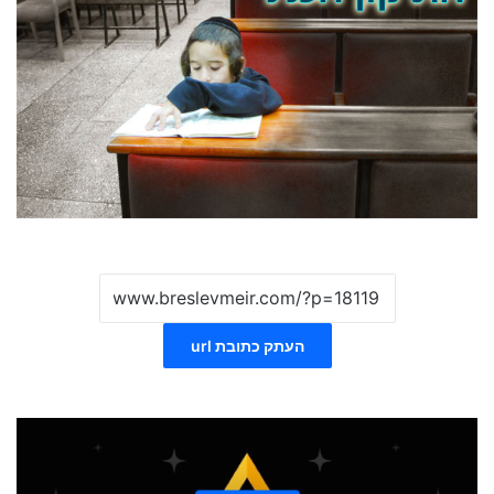
העתק כתובת url