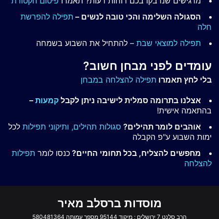
מרגישים שנדבקו בכם רוחות רעות? תאמרו
פיטום הקטורת
הסגולה השלימה והכי טובה לנשים –
תפילה להפרשת
חלה
תפילה למוצאי שבת
– להתחיל את השבוע בשמחה
עומדים לפני מבחן חשוב?
בלי לחץ תאמרו
תפילה להצלחה במבחן
אצלנו בתרומה סמלית לישיבה ניתן לקבל
קמעות
–
בהתאמה אישית!
אוהבים לומר תהילים?
סגולות תהילים,
ותיקוני תפילות
לכל
ימות השבוע ע"פ הקבלה
מחפשים להצליח, בכל תחומי החיים?
כנסו לומר
תפילות
להצלחה
מוסדות ברסלב מאיר
הרב סלנט 7 ירושלים ; מיקוד 95144 מספר עמותה 580481364