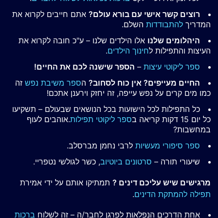
רוצים קשר אישי עם בורא עולם?
אתם חייבים לקרוא את
המדריך
להתבודדות
השלם.
היהלומים שלנו
אלו הילדים שלנו – ע"כ חובה לקרוא את
העיצות והתפילות ל
חינוך הילדים
.
ספר ליקוטי עיצות
–
הספר שישנה לכם את החיים!
החיים מעייפים? אין כוח לסחוב?
ה
ספר משיבת נפש
זה
כמו מים קרים על נפש עייפה, זה יחזק וירענן אתכם!
כל התפילות לכל הישועות בכל הנושאים שבעולם – תשקיעו
כל יום 15 דקות קריאה ב
ספר ליקוטי תפילות
.אוהבים לעוף
במחשבות?
ספר סיפורי מעשיות
לרבי נחמן מברסלב.
שיעורי תורה –
סרטונים ביוטיוב
, כשר לגולשי נטפריי.
מרגישים שיש עליכם דינים ?
תמתיקו אותם על ידי אמירת
תפילה להמתקת הדינים
.
אחת הדרכים הנפלאות לפרגן לחבר/ה – זה לשלוח
ברכות