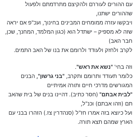
עם ההורים לעוררם ולהקיצם מתרדמתם ולפעול
שההורים ישתנו,
ויבקשו עזרה ממומחים המבינים בחינוך, ועכ"פ אם יראה
שזה לא מספיק – ישתדל הוא (כגון המלמד, המחנך, שכן,
חבר האב)
לקרב ולחזק ולעודד ולרומם את בנו של האב התמים.
וזה בחי'
"נשא את ראש"
.
כלומר תעודד ותרומם ותקרב,
"בני גרשון",
הבנים
המגורשים מדרכי חיים ותורה אמיתיים
"לבית אבתם"
(חסר כתיב). דהיינו בנים של בית שהאב
תם (וזהו אבתם) וכנ"ל,
ועל כיוצא בזה אמרו חז"ל (סנהדרין צז.) הזהרו בבני עם
הארץ שמהם תצא תורה.