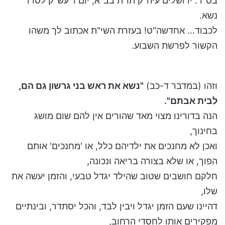
בס"ד. ירושלים עיה"ק תו"ת בב"א, יום ו' עש"ק לסדר
נשא.
לכבוד… אחדשה"ט! בעזרת השי"ת אכתוב לך משהו
הקשור לפרשת השבוע.
וזהו (במדבר ד-כב)
"נשא את ראש בני גרשון גם הם,
לבית אבתם".
הנה בדורינו מצוי מאד שהורים אין להם שום מושג
בחינוך,
ואכן לא מחנכים את ילדיהם כלל, או 'מחנכים' אותם
הפוך, או שלא בצורה בריאה ונכונה,
חלקם חושבים שטוב שהילד יגדל טבעי, והזמן יעשה את
שלו,
דהיינו שעם הזמן יגדל ויבין לבד, והכל יסתדר, ובינתיים
מפקירים אותו לחסדי הרחוב,