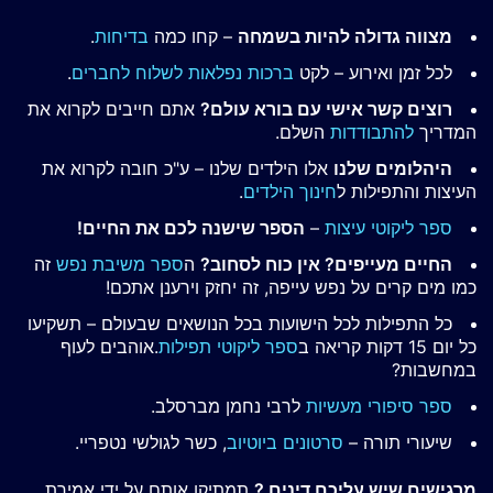
מצווה גדולה להיות בשמחה
– קחו כמה
בדיחות
.
לכל זמן ואירוע – לקט
ברכות נפלאות לשלוח לחברים
.
רוצים קשר אישי עם בורא עולם?
אתם חייבים לקרוא את
המדריך
להתבודדות
השלם.
היהלומים שלנו
אלו הילדים שלנו – ע"כ חובה לקרוא את
העיצות והתפילות ל
חינוך הילדים
.
ספר ליקוטי עיצות
–
הספר שישנה לכם את החיים!
החיים מעייפים? אין כוח לסחוב?
ה
ספר משיבת נפש
זה
כמו מים קרים על נפש עייפה, זה יחזק וירענן אתכם!
כל התפילות לכל הישועות בכל הנושאים שבעולם – תשקיעו
כל יום 15 דקות קריאה ב
ספר ליקוטי תפילות
.אוהבים לעוף
במחשבות?
ספר סיפורי מעשיות
לרבי נחמן מברסלב.
שיעורי תורה –
סרטונים ביוטיוב
, כשר לגולשי נטפריי.
מרגישים שיש עליכם דינים ?
תמתיקו אותם על ידי אמירת