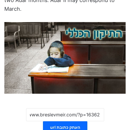
two Adar months. Adar II may correspond to
March.
העתק כתובת url