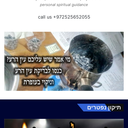
personal spiritual guidance
call us +972525652055
תיקון נפטרים