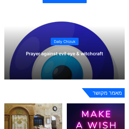
Daily Chizuk
Prayer against evil eye & witchcraft
מאמר מקושר