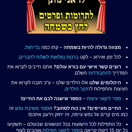
מצווה גדולה להיות בשמחה
– קחו כמה
בדיחות
.
לכל זמן ואירוע – לקט
ברכות נפלאות לשלוח לחברים
.
רוצים קשר אישי עם בורא עולם?
אתם חייבים לקרוא את
המדריך
להתבודדות
השלם.
היהלומים שלנו
אלו הילדים שלנו – ע"כ חובה לקרוא את
העיצות והתפילות ל
חינוך הילדים
.
ספר ליקוטי עיצות
–
הספר שישנה לכם את החיים!
החיים מעייפים? אין כוח לסחוב?
ה
ספר משיבת נפש
זה
כמו מים קרים על נפש עייפה, זה יחזק וירענן אתכם!
כל התפילות לכל הישועות בכל הנושאים שבעולם – תשקיעו
כל יום 15 דקות קריאה ב
ספר ליקוטי תפילות
.אוהבים לעוף