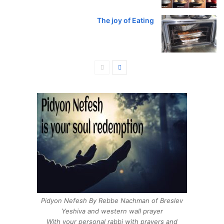
The joy of Eating
ד
ד
ף
ף
ה
ק
ב
ו
א
ד
ם
Pidyon Nefesh By Rebbe Nachman of Breslev
Yeshiva and western wall prayer
With your personal rabbi with prayers and