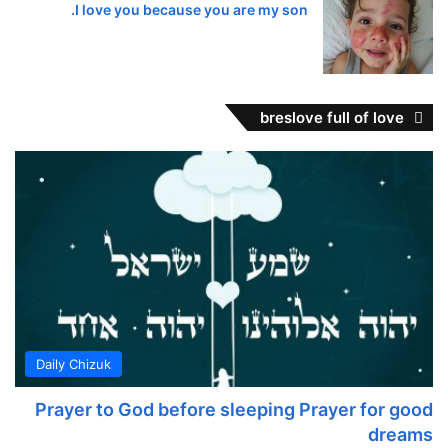
I love you because you are my son.
breslove full of love
Daily Chizuk
Prayer to God before sleeping Prayer for good
dreams