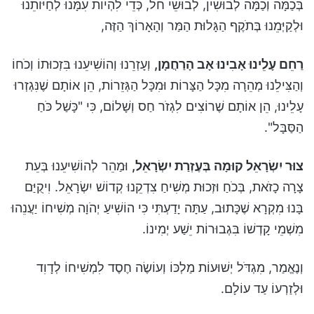
בְּכַמָּה וְכַמָּה לְבוּשִׁין, לְבוּשֵׁי חֹל, כְּדֵי לִהְיוֹת עִמָּנוּ לְחַיּוֹתֵנוּ
וּלְקַיְּמֵנוּ בְּתֹקֶף הַגָּלוּת הַמַּר וְהָאָרוֹךְ הַזֶּה,
רַחֵם עָלֵינוּ אָבִינוּ אָב הָרַחֲמָן,
וְעָזְרֵנוּ וְהוֹשִׁיעֵנוּ בִּזְכוּתוֹ וְכֹחוֹ
וְהַצִּילֵנוּ מְהֵרָה מִכָּל הַצָּרוֹת וּמִכָּל הַגְּזֵרוֹת, הֵן אוֹתָם שֶׁנִּגְזְרוּ
עָלֵינוּ, הֵן אוֹתָם שֶׁרוֹצִים לִגְזֹר חַס וְשָׁלוֹם, כִּי "כָּשַׁל כֹּחַ
הַסַּבָּל".
צוּר יִשְׂרָאֵל קוּמָה בְּעֶזְרַת יִשְׂרָאֵל,
וּמַהֵר לְהוֹשִׁיעֵנוּ בְּעֵת
צָרָה כָזֹאת, בְּכֹחַ וּזְכוּת מְשִׁיחַ צִדְקֵנוּ קְדוֹשׁ יִשְׂרָאֵל. וִיקֻיַּם
בָּנוּ מִקְרָא שֶׁכָּתוּב, עַתָּה יָדַעְתִּי כִּי הוֹשִׁיעַ יְהֹוָה מְשִׁיחוֹ יַעֲנֵהוּ
מִשְׁמֵי קָדְשׁוֹ בִּגְבוּרוֹת יֵשַׁע יְמִינוֹ.
וְנֶאֱמַר, מִגְדֹּל יְשׁוּעוֹת מַלְכּוֹ וְעוֹשֶׂה חֶסֶד לִמְשִׁיחוֹ לְדָוִד
וּלְזַרְעוֹ עַד עוֹלָם.