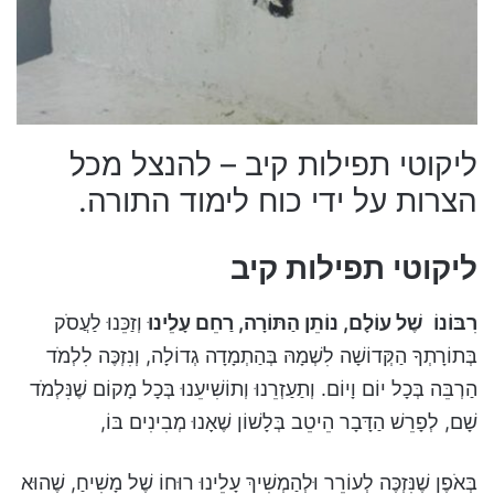
ליקוטי תפילות קיב – להנצל מכל
הצרות על ידי כוח לימוד התורה.
ליקוטי תפילות קיב
רִבּוֹנוֹ שֶׁל עוֹלָם, נוֹתֵן הַתּוֹרָה, רַחֵם עָלֵינוּ
וְזַכֵּנוּ לַעֲסֹק
בְּתוֹרָתְךָ הַקְּדוֹשָׁה לִשְׁמָהּ בְּהַתְמָדָה גְדוֹלָה, וְנִזְכֶּה לִלְמֹד
הַרְבֵּה בְּכָל יוֹם וָיוֹם. וְתַעַזְרֵנוּ וְתוֹשִׁיעֵנוּ בְּכָל מָקוֹם שֶׁנִּלְמֹד
שָׁם, לְפָרֵשׁ הַדָּבָר הֵיטֵב בְּלָשׁוֹן שֶׁאָנוּ מְבִינִים בּוֹ,
בְּאֹפֶן שֶׁנִּזְכֶּה לְעוֹרֵר וּלְהַמְשִׁיךְ עָלֵינוּ רוּחוֹ שֶׁל מָשִׁיחַ, שֶׁהוּא