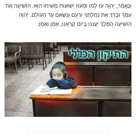
וְנֶאֱמַר, יְהֹוָה עֹז לָמוֹ וּמָעוֹז יְשׁוּעוֹת מְשִׁיחוֹ הוּא. הוֹשִׁיעָה אֶת
עַמֶּךָ וּבָרֵךְ אֶת נַחֲלָתֶךָ וּרְעֵם וְנַשְּׂאֵם עַד הָעוֹלָם. יְהֹוָה
הוֹשִׁיעָה הַמֶּלֶךְ יַעֲנֵנוּ בְיוֹם קָרְאֵנוּ, אָמֵן וְאָמֵן: