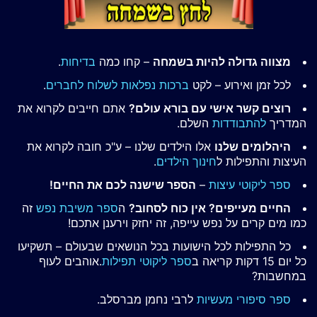
מצווה גדולה להיות בשמחה
– קחו כמה
בדיחות
.
לכל זמן ואירוע – לקט
ברכות נפלאות לשלוח לחברים
.
רוצים קשר אישי עם בורא עולם?
אתם חייבים לקרוא את
המדריך
להתבודדות
השלם.
היהלומים שלנו
אלו הילדים שלנו – ע"כ חובה לקרוא את
העיצות והתפילות ל
חינוך הילדים
.
ספר ליקוטי עיצות
–
הספר שישנה לכם את החיים!
החיים מעייפים? אין כוח לסחוב?
ה
ספר משיבת נפש
זה
כמו מים קרים על נפש עייפה, זה יחזק וירענן אתכם!
כל התפילות לכל הישועות בכל הנושאים שבעולם – תשקיעו
כל יום 15 דקות קריאה ב
ספר ליקוטי תפילות
.אוהבים לעוף
במחשבות?
ספר סיפורי מעשיות
לרבי נחמן מברסלב.