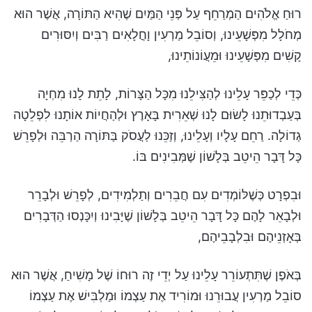
רוּחַ אֱלֹהִים הַמְרַחֵף עַל פְּנֵי הַמַּיִם שֶׁהִיא הַתּוֹרָה, אֲשֶׁר הוּא
מְחֹלָל מִפְּשָׁעֵינוּ, וְסוֹבֵל מַרְעִין וָחֳלָאִים רַבִּים וְיִסּוּרִים
קָשִׁים מִפְּשָׁעֵינוּ וּמֵעֲוֹנוֹתֵינוּ,
כְּדֵי לְכַפֵּר עָלֵינוּ לְהַצִּילֵנוּ מִכָּל הַצָּרוֹת, לָתֵת לָנוּ מִחְיָה
בְּעַבְדוּתֵנוּ לָשׂוּם לָנוּ שְׁאֵרִית בָּאָרֶץ וּלְהַחֲיוֹת אוֹתָנוּ לִפְלֵטָה
גְדוֹלָה. רַחֵם עָלָיו וְעָלֵינוּ, וְזַכֵּנוּ לַעֲסֹק בַּתּוֹרָה הַרְבֵּה וּלְפָרֵשׁ
כָּל דָּבָר הֵיטֵב בְּלָשׁוֹן שֶׁמְּבִינִים בּוֹ.
וּבִפְרָט כְּשֶׁלּוֹמְדִים עִם חֲבֵרִים וְתַלְמִידִים, לְפָרֵשׁ וּלְבָרֵר
וּלְבָאֵר לָהֶם כָּל דָּבָר הֵיטֵב בְּלָשׁוֹן שֶׁיָּבִינוּ וְיִכָּנְסוּ הַדְּבָרִים
בְּאָזְנֵיהֶם וּבִלְבָבֵיהֶם,
בְּאֹפֶן שֶׁתִּתְעוֹרֵר עָלֵינוּ עַל יְדֵי זֶה רוּחוֹ שֶׁל מָשִׁיחַ, אֲשֶׁר הוּא
סוֹבֵל מַרְעִין עֲבוּרֵנוּ וּמוֹרִיד אֶת עַצְמוֹ וּמַלְבִּישׁ אֶת עַצְמוֹ