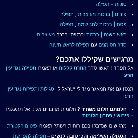
סוכות – תפילה
פורים | ברכות מעוצבות
,
תפילה
פסח | ברכות
לחג שמח
,
תפילה
ראש השנה | ברכות
וכרטיסי ברכה
מעוצבים
סדר הסימנים
עם
תפילה לראש השנה
מרגישים שקיללו אתכם?
אל תפחדו! תעשו סדר
התרת קללות
או תאמרו
תפילה נגד עין
הרע
תנסו גם
את המאגר מגדולי ישראל ל-
סגולות ותפילות נגד עין
הרע
חלמתם חלום מפחיד ?
חלומות מדברים אלינו אל תתעלמו
–
פירוש / פתרון חלומות
מרגישים שנדבקו בכם רוחות רעות? תאמרו
פיטום הקטורת
הסגולה השלימה והכי טובה לנשים –
תפילה להפרשת