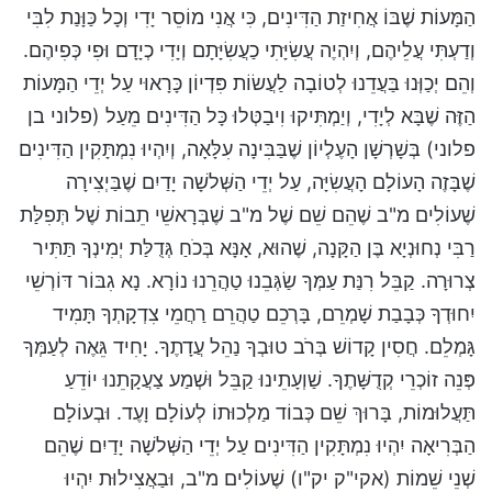
הַמָּעוֹת שֶׁבּוֹ אֲחִיזַת הַדִּינִים, כִּי אֲנִי מוֹסֵר יָדִי וְכָל כַּוָּנַת לִבִּי
וְדַעְתִּי עֲלֵיהֶם, וְיִהְיֶה עֲשִׂיָּתִי כַעֲשִׂיָּתָם וְיָדִי כְיָדָם וּפִי כְּפִיהֶם.
וְהֵם יְכַוְּנוּ בַּעֲדֵנוּ לְטוֹבָה לַעֲשׂוֹת פִּדְיוֹן כָּרָאוּי עַל יְדֵי הַמָּעוֹת
הַזֶּה שֶׁבָּא לְיָדִי, וְיַמְתִּיקוּ וִיבַטְּלוּ כָּל הַדִּינִים מֵעַל (פלוני בן
פלוני) בְּשָׁרְשָׁן הָעֶלְיוֹן שֶׁבַּבִּינָה עִלָּאָה, וְיִהְיוּ נִמְתָּקִין הַדִּינִים
שֶׁבָּזֶה הָעוֹלָם הָעֲשִׂיָּה, עַל יְדֵי הַשְּׁלשָׁה יָדַיִם שֶׁבַּיְצִירָה
שֶׁעוֹלִים מ"ב שֶׁהֵם שֵׁם שֶׁל מ"ב שֶׁבְּרָאשֵׁי תֵבוֹת שֶׁל תְּפִלַּת
רַבִּי נְחוּנְיָא בֶּן הַקָּנָה, שֶׁהוּא, אָנָּא בְּכֹחַ גְּדֻלַּת יְמִינְךָ תַּתִּיר
צְרוּרָה. קַבֵּל רִנַּת עַמְּךָ שַׂגְּבֵנוּ טַהֲרֵנוּ נוֹרָא. נָא גִבּוֹר דּוֹרְשֵׁי
יִחוּדְךָ כְּבָבַת שָׁמְרֵם, בָּרְכֵם טַהֲרֵם רַחֲמֵי צִדְקָתְךָ תָּמִיד
גָּמְלֵם. חֲסִין קָדוֹשׁ בְּרֹב טוּבְךָ נַהֵל עֲדָתֶךָ. יָחִיד גֵּאֶה לְעַמְּךָ
פְּנֵה זוֹכְרֵי קְדֻשָּׁתֶךָ. שַׁוְעָתֵינוּ קַבֵּל וּשְׁמַע צַעֲקָתֵנוּ יוֹדֵעַ
תַּעֲלוּמוֹת, בָּרוּךְ שֵׁם כְּבוֹד מַלְכוּתוֹ לְעוֹלָם וָעֶד. וּבְעוֹלָם
הַבְּרִיאָה יִהְיוּ נִמְתָּקִין הַדִּינִים עַל יְדֵי הַשְּׁלשָׁה יָדַיִם שֶׁהֵם
שְׁנֵי שֵׁמוֹת (אקי"ק יק"ו) שֶׁעוֹלִים מ"ב, וּבַאֲצִילוּת יִהְיוּ