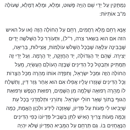
נִמְתָּקִין עַל יְדֵי שֵׁם הַוַיָּה פָּשׁוּט, וּמָלֵא, וּמָלֵא דְמָלֵא, שֶׁעוֹלֶה
מ"ב אוֹתִיּוֹת:
אָנָּא רַחֵם מָלֵא רַחֲמִים, רַחֵם עַל הַחוֹלֶה הַזֶּה (או על האיש
הזה אם הוא בשאר צרה, ר"ל), וּתְעוֹרֵר כָּל הַשְּׁלשָׁה יָדַיִם
שֶׁבַּבִּינָה עִלָּאָה שֶׁבְּכָל הַשָּׁלשׁ עוֹלָמוֹת, אֲצִילוּת, בְּרִיאָה,
יְצִירָה. שֶׁהֵם יַד הַגְּדוֹלָה, יַד הַחֲזָקָה, יַד הָרָמָה. וְעַל יְדֵי זֶה
תַּמְתִּיק וּתְבַטֵּל כָּל הַדִּינִים שֶׁבָּזֶה הָעוֹלָם הָעֲשִׂיָה, מֵעַל
הַחוֹלֶה הַזֶּה וּמִכָּל יִשְׂרָאֵל, וְתִפְדֶּה אוֹתוֹ מְהֵרָה מִכָּל הַצָּרוֹת
וְכָל הַדִּינִים שֶׁגָּזְרוּ עָלָיו אֲפִלּוּ אִם הוּא אַחַר גְּזַר דִּין, וְתִשְׁלַח
לוֹ מְהֵרָה רְפוּאָה שְׁלֵמָה מִן הַשָּׁמַיִם, רְפוּאַת הַנֶּפֶשׁ וּרְפוּאַת
הַגּוּף בְּתוֹךְ שְׁאָר חוֹלֵי יִשְׂרָאֵל. וְתוֹרֵנִי וּתְלַמְּדֵנִי בְּכָל עֵת
שֶׁיָּבִיאוּ לִי מָעוֹת עַל פִּדְיוֹן, שֶׁאֶזְכֶּה לֵידַע וּלְכַוֵּן הָאֱמֶת, כַּמָּה
וְכַמָּה מָעוֹת צָרִיךְ הָאִישׁ לִתֵּן בִּשְׁבִיל פִּדְיוֹנוֹ כְּפִי הַדִּינִים
הַנֶּאֱחָזִים בּוֹ. גַּם תְּרַחֵם עַל הַמֵּבִיא הַפִּדְיוֹן שֶׁלֹּא יִהְיֶה