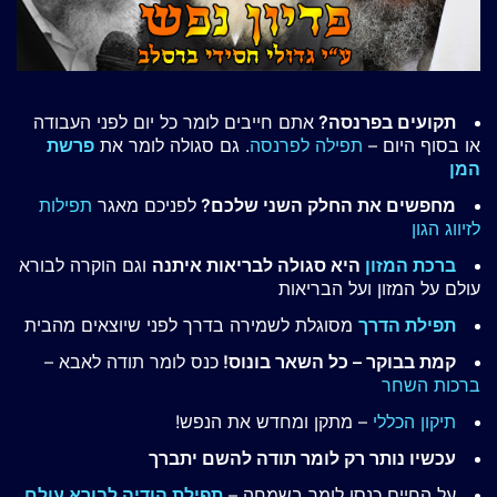
תקועים בפרנסה?
אתם חייבים לומר כל יום לפני העבודה
או בסוף היום –
תפילה לפרנסה
. גם סגולה לומר את
פרשת
המן
מחפשים את החלק השני שלכם?
לפניכם מאגר
תפילות
לזיווג הגון
ברכת המזון
היא סגולה לבריאות איתנה
וגם הוקרה לבורא
עולם על המזון ועל הבריאות
תפילת הדרך
מסוגלת לשמירה בדרך לפני שיוצאים מהבית
קמת בבוקר – כל השאר בונוס!
כנס לומר תודה לאבא –
ברכות השחר
תיקון הכללי
– מתקן ומחדש את הנפש!
עכשיו נותר רק לומר תודה להשם יתברך
על החיים כנסו לומר בשמחה –
תפילת הודיה לבורא עולם