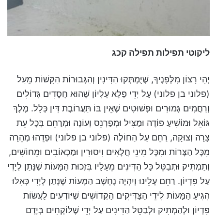
ליקוטי תפילות תפילה קכג
יְהִי רָצוֹן מִלְּפָנֶיךָ, שֶׁיֻּמְתְּקוּ הַדִּינִין וְהַגְּבוּרוֹת הַקָּשׁוֹת מֵעַל
(פלוני בן פלוני) עַל יְדֵי פֶּלֶא עֶלְיוֹן שֶׁהוּא חֲסָדִים גְּדוֹלִים
וְרַחֲמִים גְּמוּרִים וּפְשׁוּטִים שֶׁאֵין בּוֹ תַּעֲרוֹבֶת דִּין כְּלָל. מֶלֶךְ
גּוֹאֵל וּמוֹשִׁיעַ פּוֹדֶה וּמַצִּיל וּמְפַרְנֵס וְעוֹנֶה וּמְרַחֵם בְּכָל עֵת
צָרָה וְצוּקָה, רַחֵם עַל הַחוֹלֶה (פלוני בן פלוני) וּפְדֵהוּ מְהֵרָה
מִכָּל הַצָּרוֹת וּמִכָּל מִינֵי חֳלָאִים וִיסוּרִין וּמַכְאוֹבִים וּמֵחוֹשִׁים,
וְתַמְתִּיק וּתְבַטֵּל כָּל הַדִּינִים מֵעָלָיו בִּזְכוּת הַמָּעוֹת שֶׁנָּתַן לְיָדִי
עַל פִּדְיוֹן. רַחֵם עָלֵינוּ וְיִהְיֶה נֶחְשָׁב הַמָּעוֹת שֶׁנָּתַן לְיָדִי כְּאִלּוּ
הִגִּיעַ הַמָּעוֹת לִידֵי הַצַּדִּיקִים הַקְּדוֹשִׁים שֶׁיּוֹדְעִים לַעֲשׂוֹת
פִּדְיוֹן וּלְהַמְתִּיק וּלְבַטֵּל הַדִּינִים עַל יְדֵי שֶׁלּוֹקְחִים בְּיָדָם