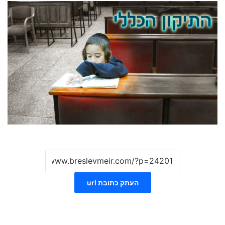
העתק כתובת url