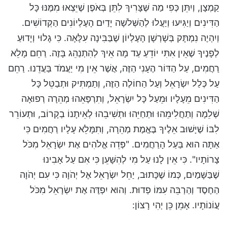
קַמְצָן, וְיִתֵּן כְּפִי מַה שֶּׁצָּרִיךְ לִתֵּן בְּאֹפֶן שֶׁיֵּצְאוּ מִמֶּנּוּ כָּל
הַדִּינִים וְיַגִּיעוּ וְיַעֲלוּ לְהַשְּׁלשָׁה יָדַיִם הָעֶלְיוֹנִים הַקְּדוֹשִׁים.
וְיִהְיֶה נִמְתָּק בְּשָׁרְשָׁן הָעֶלְיוֹן שֶׁבַּבִּינָה עִלָּאָה. כִּי גָלוּי וְיָדוּעַ
לְפָנֶיךָ שֶׁאֵין אִתִּי יוֹדֵעַ עַד מָה אֵיךְ לְהִתְנַהֵג בָּזֶה. רַחֵם מָלֵא
רַחֲמִים, עַל הַדּוֹר הֶעָנִי הַזֶּה, אֲשֶׁר אֵין מִי יַעֲמֹד בַּעֲדֵנוּ. רַחֵם
עַל כְּלַל יִשְׂרָאֵל וְעַל הַחוֹלֶה הַזֶּה, וְתַמְתִּיק וּתְבַטֵּל כָּל
הַדִּינִים מֵעָלָיו וּמֵעַל כָּל יִשְׂרָאֵל, וְתִרְפָּאֵהוּ מְהֵרָה רְפוּאָה
שְׁלֵמָה וְתַחֲלִימֵהוּ וּתְחַיֵּהוּ וּתְשִׁיבֵהוּ לְאֵיתָנוֹ בְקָרוֹב, וּתְעוֹרֵר
לִבּוֹ שֶׁיָּשׁוּב אֵלֶיךָ בֶּאֱמֶת מְהֵרָה, וְתִמָּלֵא עָלָיו רַחֲמִים כִּי
אַתָּה הוּא בַּעַל הָרַחֲמִים. "פְּדֵה אֱלֹהִים אֶת יִשְׂרָאֵל מִכֹּל
צָרוֹתָיו". כִּי אֵין לָנוּ עַל מִי לְהִשָּׁעֵן כִּי אִם עַל אָבִינוּ
שֶׁבַּשָּׁמַיִם, כְּמוֹ שֶׁכָּתוּב, יַחֵל יִשְׂרָאֵל אֶל יְהֹוָה כִּי עִם יְהֹוָה
הַחֶסֶד וְהַרְבֵּה עִמּוֹ פְדוּת. וְהוּא יִפְדֶּה אֶת יִשְׂרָאֵל מִכֹּל
עֲוֹנוֹתָיו. אָמֵן כֵּן יְהִי רָצוֹן: