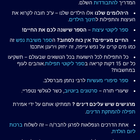
המדריך
להתבודדות
השלם.
היהלומים שלנו
אלו הילדים שלנו – ע"כ חובה לקרוא את
העיצות והתפילות ל
חינוך הילדים
.
ספר ליקוטי עיצות
–
הספר שישנה לכם את החיים!
החיים מעייפים? אין כוח לסחוב?
ה
ספר משיבת נפש
זה
כמו מים קרים על נפש עייפה, זה יחזק וירענן אתכם!
כל התפילות לכל הישועות בכל הנושאים שבעולם – תשקיעו
כל יום 15 דקות קריאה ב
ספר ליקוטי תפילות
.אוהבים לעוף
במחשבות?
ספר סיפורי מעשיות
לרבי נחמן מברסלב.
שיעורי תורה –
סרטונים ביוטיוב
, כשר לגולשי נטפריי.
מרגישים שיש עליכם דינים ?
תמתיקו אותם על ידי אמירת
תפילה להמתקת הדינים
.
אחת הדרכים הנפלאות לפרגן לחבר/ה – זה לשלוח
ברכות
ליום הולדת
.