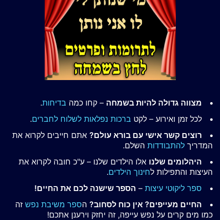
מצווה גדולה להיות בשמחה
– קחו כמה
בדיחות
.
לכל זמן ואירוע – לקט
ברכות נפלאות לשלוח לחברים
.
רוצים קשר אישי עם בורא עולם?
אתם חייבים לקרוא את
המדריך
להתבודדות
השלם.
היהלומים שלנו
אלו הילדים שלנו – ע"כ חובה לקרוא את
העיצות והתפילות ל
חינוך הילדים
.
ספר ליקוטי עיצות
–
הספר שישנה לכם את החיים!
החיים מעייפים? אין כוח לסחוב?
ה
ספר משיבת נפש
זה
כמו מים קרים על נפש עייפה, זה יחזק וירענן אתכם!