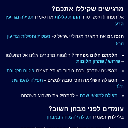
מרגישים שקיללו אתכם?
אל תפחדו! תעשו סדר
התרת קללות
או תאמרו
תפילה נגד עין
הרע
תנסו גם
את המאגר מגדולי ישראל ל-
סגולות ותפילות נגד עין
הרע
חלמתם חלום מפחיד ?
חלומות מדברים אלינו אל תתעלמו
–
פירוש / פתרון חלומות
מרגישים שנדבקו בכם רוחות רעות? תאמרו
פיטום הקטורת
הסגולה השלימה והכי טובה לנשים –
תפילה להפרשת
חלה
תפילה למוצאי שבת
– להתחיל את השבוע בשמחה
עומדים לפני מבחן חשוב?
בלי לחץ תאמרו
תפילה להצלחה במבחן