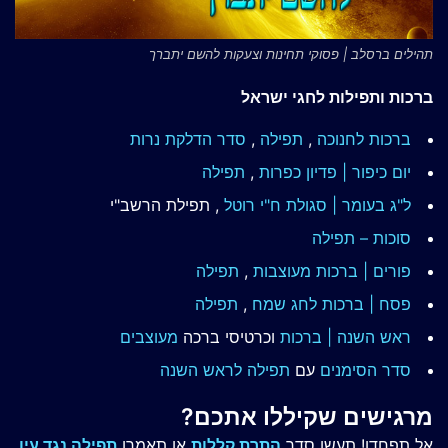
תהילים ברסלב | פסוקי תחינות וצעקות להשם יתברך
ברכות ותפילות לחגי ישראל
ברכות לחנוכה
,
תפילה
,
סדר הדלקת נרות
יום כיפור | פדיון כפרות
,
תפילה
ל"ג בעומר | סגולת ח"י רוטל
, תפילת הרשב"י
סוכות – תפילה
פורים | ברכות מעוצבות
,
תפילה
פסח | ברכות
לחג שמח
,
תפילה
ראש השנה | ברכות
וכרטיסי ברכה
מעוצבים
סדר הסימנים
עם
תפילה לראש השנה
מרגישים שקיללו אתכם?
אל תפחדו! תעשו סדר
התרת קללות
או תאמרו
תפילה נגד עין