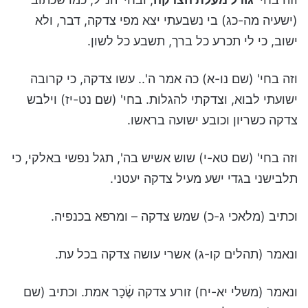
(ישעיה מה-כג) בי נשבעתי יצא מפי צדקה, דבר, ולא
ישוב, כי לי תכרע כל ברך, תשבע כל לשון.
וזה בחי' (שם נו-א) כה אמר ה'.. עשו צדקה, כי קרובה
ישועתי לבוא, וצדקתי להגלות. בחי' (שם נט-יז) וילבש
צדקה כשריון וכובע ישועה בראשו.
וזה בחי' (שם טא-י) שוש אשיש בה', תגל נפשי באלקי, כי
תלבישני בגדי ישע מעיל צדקה יעטני.
וכתיב (מלאכי ג-כ) שמש צדקה – ומרפא בכנפיה.
ונאמר (תהלים קו-ג) אשרי עושה צדקה בכל עת.
ונאמר (משלי יא-יח) זורע צדקה שֶׂׄכָר אמת. וכתיב (שם