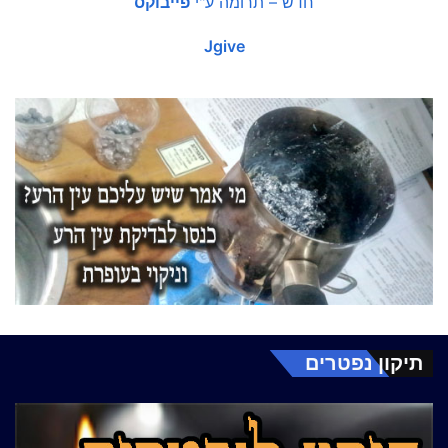
חדש – תרומה ע"י
פייבוקס
Jgive
תיקון נפטרים