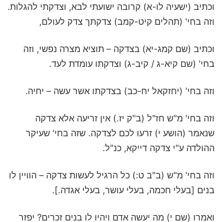
וכתיב (ישעיה לו-א) קרובה ישועתי לבא, וצדקתי להגלות.
וזה בחי' (תהלים קיט-קמב) צדקתך צדק לעולם,
וכתיב (שם קמג-יא) בצדקה – תוציא מצרה נפשי, וזה
בחי' (שם קיא-ג / קיב-ג) וצדקתו עומדת לעד.
וזה בחי' (יחזקאל יח-כב) בצדקתו אשר עשה – יחיה.
וזה בחי' מ"ש חז"ל (ב"ק יז.) אין זריעה אלא צדקה
שנאמר (הושע י) זרעו לכם לצדקה. שזה בחי' שעיקר
ההולדה ע"י צדקה דייקא, כנ"ל.
וזה בחי' מ"ש (ב"ב ט:) כל הרגיל לעשות צדקה – הוויין לו
בנים [בעלי חכמה, בעלי עושר, בעלי אגדה.].
ואמרו (שם י) מה יעשה אדם ויהיו לו בנים זכרים? יפזר