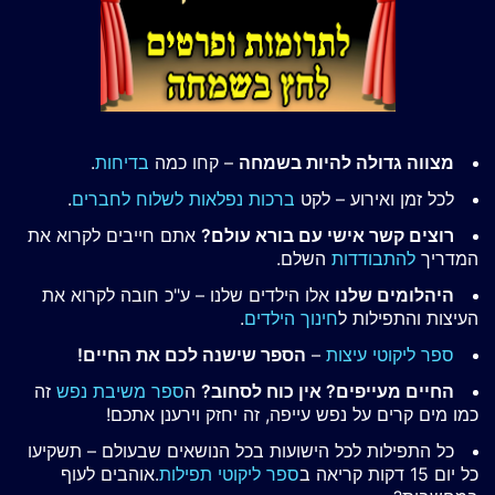
מצווה גדולה להיות בשמחה
– קחו כמה
בדיחות
.
לכל זמן ואירוע – לקט
ברכות נפלאות לשלוח לחברים
.
רוצים קשר אישי עם בורא עולם?
אתם חייבים לקרוא את
המדריך
להתבודדות
השלם.
היהלומים שלנו
אלו הילדים שלנו – ע"כ חובה לקרוא את
העיצות והתפילות ל
חינוך הילדים
.
ספר ליקוטי עיצות
–
הספר שישנה לכם את החיים!
החיים מעייפים? אין כוח לסחוב?
ה
ספר משיבת נפש
זה
כמו מים קרים על נפש עייפה, זה יחזק וירענן אתכם!
כל התפילות לכל הישועות בכל הנושאים שבעולם – תשקיעו
כל יום 15 דקות קריאה ב
ספר ליקוטי תפילות
.אוהבים לעוף