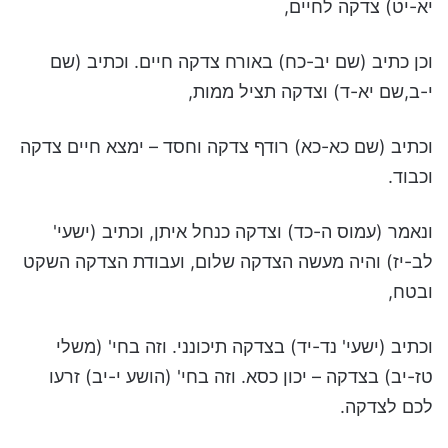
יא-יט) צדקה לחיים,
וכן כתיב (שם יב-כח) באורח צדקה חיים. וכתיב (שם
י-ב,שם יא-ד) וצדקה תציל ממות,
וכתיב (שם כא-כא) רודף צדקה וחסד – ימצא חיים צדקה
וכבוד.
ונאמר (עמוס ה-כד) וצדקה כנחל איתן, וכתיב (ישעי'
לב-יז) והיה מעשה הצדקה שלום, ועבודת הצדקה השקט
ובטח,
וכתיב (ישעי' נד-יד) בצדקה תיכונני. וזה בחי' (משלי
טז-יב) בצדקה – יכון כסא. וזה בחי' (הושע י-יב) זרעו
לכם לצדקה.