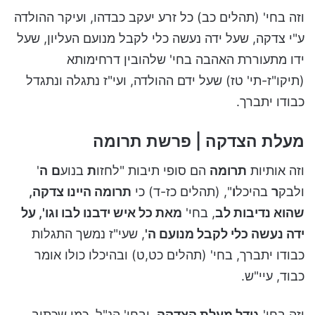
וזה בחי' (תהלים כב) כל זרע יעקב כבדהו, ועיקר ההולדה
ע"י צדקה, שעל ידה נעשה כלי לקבל מנועם העליון, שעל
ידו מתעוררת האהבה בחי' שלהובין דרחימותא
(תיקו"ז-תי' טז) שעל ידם ההולדה, ועי"ז נתגלה ונתגדל
כבודו יתברך.
מעלת הצדקה | פרשת תרומה
וזה אותיות
תרומה
הם סופי תיבות "לחזו
ת
בנוע
ם
ה
'
ולבק
ר
בהיכל
ו
", (תהלים כז-ד) כי
תרומה היינו צדקה,
שהוא נדיבות לב
, בחי'
מאת כל איש ידבנו לבו וגו', על
ידה נעשה כלי לקבל מנועם ה'
, שעי"ז נמשך התגלות
כבודו יתברך, בחי' (תהלים כט,ט) ובהיכלו כולו אומר
כבוד, עיי"ש.
וזה בחי'
גודל מעלת הצדקה
, ובחי' הנ"ל, כמו שכתוב