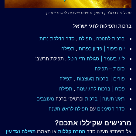
תהילים ברסלב | פסוקי תחינות וצעקות להשם יתברך
ברכות ותפילות לחגי ישראל
ברכות לחנוכה
,
תפילה
,
סדר הדלקת נרות
יום כיפור | פדיון כפרות
,
תפילה
ל"ג בעומר | סגולת ח"י רוטל
, תפילת הרשב"י
סוכות – תפילה
פורים | ברכות מעוצבות
,
תפילה
פסח | ברכות
לחג שמח
,
תפילה
ראש השנה | ברכות
וכרטיסי ברכה
מעוצבים
סדר הסימנים
עם
תפילה לראש השנה
מרגישים שקיללו אתכם?
אל תפחדו! תעשו סדר
התרת קללות
או תאמרו
תפילה נגד עין