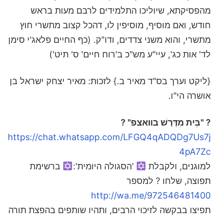
מהפסיקתא, שיוליכו התלמידים לרבם מעות בראש
חודש, ואם מוסיף, מוסיפין לו, דהכל קצוב מתשרי חוץ
מתשרי, והוא משני צדדים, ודו"ק. (כף החיים פלאג'י סימן
לד' אות כג', עיי"ע מש"כ ב'רוח חיים' ס' תיט')
{ליקט וערך בס"ד מאיר ב.} לזכות: מאיר יצחק ישראל בן
אושרה הי"ו.
? "בֵּית מִדְּרַשׁ בוואצפ" ?
https://chat.whatsapp.com/LFGQ4qADQDg7Us7j
4pA7Zc
למוגנים, ולקבלת
'הסגולה היומית':
ברשימת
תפוצה, שלחו ? למספר
http://wa.me/972546481400‏
תפיצו בבקשה לזיכוי הרבים, ותהיו שותפים בהפצת תורה