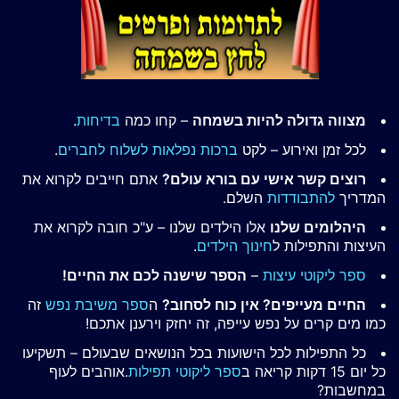
מצווה גדולה להיות בשמחה
– קחו כמה
בדיחות
.
לכל זמן ואירוע – לקט
ברכות נפלאות לשלוח לחברים
.
רוצים קשר אישי עם בורא עולם?
אתם חייבים לקרוא את
המדריך
להתבודדות
השלם.
היהלומים שלנו
אלו הילדים שלנו – ע"כ חובה לקרוא את
העיצות והתפילות ל
חינוך הילדים
.
ספר ליקוטי עיצות
–
הספר שישנה לכם את החיים!
החיים מעייפים? אין כוח לסחוב?
ה
ספר משיבת נפש
זה
כמו מים קרים על נפש עייפה, זה יחזק וירענן אתכם!
כל התפילות לכל הישועות בכל הנושאים שבעולם – תשקיעו
כל יום 15 דקות קריאה ב
ספר ליקוטי תפילות
.אוהבים לעוף
במחשבות?