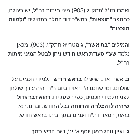
ואמרו חז"ל 'תתק"ג (903) מיני מיתות רח"ל, יש בעולם,
כמספר
"תוצאות"
, כמש"כ דוד המלך בתהילים
"ולמוות
תוצאות"
.
והמילים
"בת אשר"
, גימטרייא תתק"ג (903), מכאן
נלמד ש
ע"י סעודת ראש חודש ניתן לבטל המיני מיתות
רח"ל.
ב.
אשרי אדם שיש לו
בראש חודש
תלמידי חכמים על
שולחנו, ומי שחננו ה', ראוי דביום ר"ח יהיה עורך שולחן
לפני תלמידי חכמים, כפי השגת ידו,
דהוא דבר גדול
שיהיה לו הצלחה והרווחה
בכל החודש. ובחנוני נא
בזאת, המארח ת"ח ועניים בתוך ביתו בראש חודש.
ג.
ועיין נוהג כצאן יוסף א' יג', ושם הביא סמך