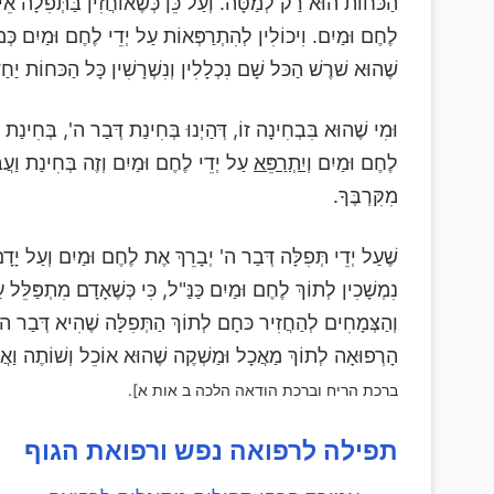
הַכּחוֹת הוּא רַק לְמַטָּה. וְעַל כֵּן כְּשֶׁאוֹחֲזִין בַּתְּפִלָה אֵין
לֶחֶם וּמַיִם. וִיכוֹלִין לְהִתְרַפְּאוֹת עַל יְדֵי לֶחֶם וּמַיִם כְּמ
שֶׁהוּא שׁרֶשׁ הַכּל שָׁם נִכְלָלִין וְנִשְׁרָשִׁין כָּל הַכּחוֹת יַחַ
וּמִי שֶׁהוּא בִּבְחִינָה זוֹ, דְּהַיְנוּ בְּחִינַת דְּבַר ה', בְּחִינ
לֶחֶם וּמַיִם
וְיִתְרַפֵּא
עַל יְדֵי לֶחֶם וּמַיִם וְזֶה בְּחִינַת וַעֲ
מִקִּרְבֶּךָ.
שֶׁעַל יְדֵי תְּפִלָּה דְּבַר ה' יְבָרֵךְ אֶת לֶחֶם וּמַיִם וְעַל יָדָ
נִמְשָׁכִין לְתוֹךְ לֶחֶם וּמַיִם כַּנַּ"ל, כִּי כְּשֶׁאָדָם מִתְפַּלֵּ
וְהַצְּמָחִים לְהַחֲזִיר כּחָם לְתוֹךְ הַתְּפִלָּה שֶׁהִיא דְּבַר ה' 
הָרְפוּאָה לְתוֹךְ מַאֲכָל וּמַשְׁקֶה שֶׁהוּא אוֹכֵל וְשׁוֹתֶה וַאֲפִ
ברכת הריח וברכת הודאה הלכה ב אות א].
תפילה לרפואה נפש ורפואת הגוף