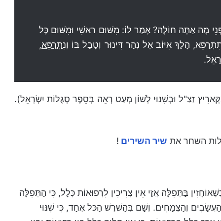
 מִפְּנֵי מָה אַתָּה חוֹלֶה? אָמַר לוֹ: מִשּׁוּם ראשִׁי וּמִשּׁוּם כָּל
ִתְרַפֵּא, הָלַךְ אִיּוֹב אֶל נְהַר דִּינוּר וְטָבַל בּוֹ
וְנִתְרַפֵּא
,
רָאֵל.
ָּארִיץ זַצַ"ל וּבְשִׁנּוּי לָשׁוֹן מְעַט רְאֵה בְּסֵפֶר סְגֻלּוֹת יִשְׂרָאֵל).
עלות השחר את
שיר השירים
!
ְשֶׁאוֹחֲזִין בַּתְּפִלָּה אֲזַי אֵין צְרִיכִין לִרְפוּאוֹת כְּלָל, כִּי הַתְּפִלָּה
שָׂבִים וְהַצְּמָחִים. וְשָׁם בְּהַשּׁרֶשׁ הַכּל אֶחָד, כִּי שִׁנּוּי