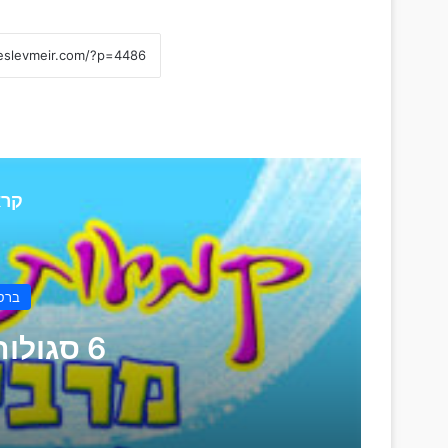
קרא
ברסל
6 סגולות למציאת חן