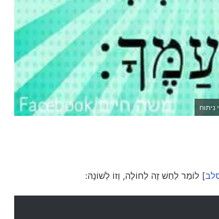
 ניתוח
סלב
] לוֹמַר לַחַשׁ זֶה לַחוֹלֶה, וְזוֹ לְשׁוֹנָהּ: