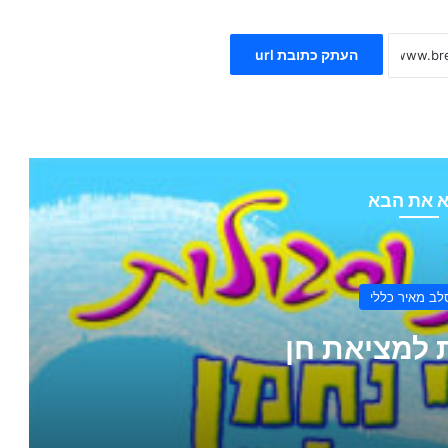
העתק כתובת url
 את הבא
ב מאיר כללי