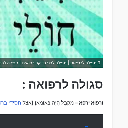
תפילה לבריאות | תפילה לפני בדיקה רפואית | תפילה לפני
סגולה לרפואה :
ורפוא ירפא –
מְקֻבָּל הָיָה בְּאוּמַאן [אצל
חסידי בר