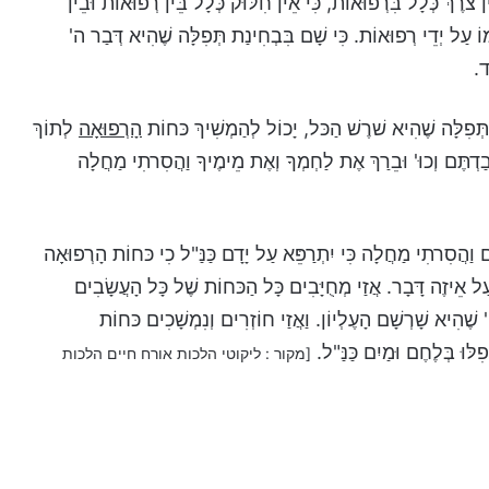
 צרֶךְ כְּלָל בִּרְפוּאוֹת, כִּי אֵין חִלּוּק כְּלָל בֵּין רְפוּאוֹת וּבֵין
וֹ עַל יְדֵי רְפוּאוֹת. כִּי שָׁם בִּבְחִינַת תְּפִלָּה שֶׁהִיא דְּבַר ה'
ד.
ַת תְּפִלָּה שֶׁהִיא שׁרֶשׁ הַכּל, יָכוֹל לְהַמְשִׁיךְ כּחוֹת
הָרְפוּאָה
לְתוֹךְ
בַדְתֶּם וְכוּ' וּבֵרַךְ אֶת לַחְמְךָ וְאֶת מֵימֶיךָ וַהֲסִרתִי מַחֲלָה
ם וַהֲסִרתִי מַחֲלָה כִּי יִתְרַפֵּא עַל יָדָם כַּנַּ"ל כִי כּחוֹת הָרְפוּאָה
ל עַל אֵיזֶה דָּבָר. אֲזַי מְחֻיָּבִים כָּל הַכּחוֹת שֶׁל כָּל הָעֲשָׂבִים
שֶׁהִיא שָׁרְשָׁם הָעֶלְיוֹן. וַאֲזַי חוֹזְרִים וְנִמְשָׁכִים כּחוֹת
לּוּ בְּלֶחֶם וּמַיִם כַּנַּ"ל.
[מקור : ליקוטי הלכות אורח חיים הלכות