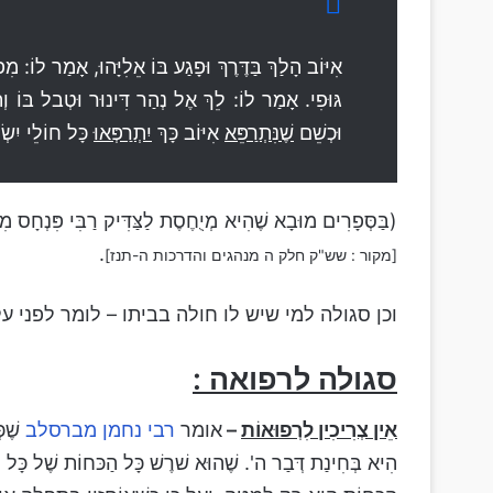
אִיּוֹב הָלַךְ בַּדֶּרֶךְ וּפָגַע בּוֹ אֵלִיָּהוּ, אָמַר לוֹ:
גּוּפִי. אָמַר לוֹ: לֵךְ אֶל נְהַר דִּינוּר וּטְבל בּוֹ וְת
וּכְשֵׁם
שֶׁנִּתְרַפֵּא
אִיּוֹב כָּךְ
יִתְרַפְּאוּ
כָּל חוֹלֵי יִשְׂ
(בַּסְּפָרִים מוּבָא שֶׁהִיא מְיֻחֶסֶת לַצַּדִּיק רַבִּי פִּנְחָס מִק
.
[מקור : שש"ק חלק ה מנהגים והדרכות ה-תנז]
וכן סגולה למי שיש לו חולה בביתו – לומר לפני 
סגולה לרפואה :
אֵין צְרִיכִין לִרְפוּאוֹת
–
אומר
רבי נחמן מברסלב
שֶׁכּ
הִיא בְּחִינַת דְּבַר ה'. שֶׁהוּא שׁרֶשׁ כָּל הַכּחוֹת שֶׁל כָּל הָעֲ