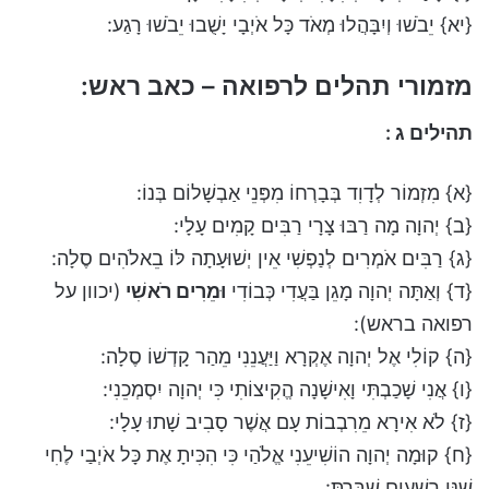
{יא} יֵבֹשׁוּ וְיִבָּהֲלוּ מְאֹד כָּל אֹיְבָי יָשֻׁבוּ יֵבֹשׁוּ רָגַע:
מזמורי תהלים לרפואה – כאב ראש:
תהילים ג :
{א} מִזְמוֹר לְדָוִד בְּבָרְחוֹ מִפְּנֵי אַבְשָׁלוֹם בְּנוֹ:
{ב} יְהוָה מָה רַבּוּ צָרָי רַבִּים קָמִים עָלָי:
{ג} רַבִּים אֹמְרִים לְנַפְשִׁי אֵין יְשׁוּעָתָה לּוֹ בֵאלֹהִים סֶלָה:
{ד} וְאַתָּה יְהוָה מָגֵן בַּעֲדִי כְּבוֹדִי
וּמֵרִים רֹאשִׁי
(יכוון על
רפואה בראש):
{ה} קוֹלִי אֶל יְהוָה אֶקְרָא וַיַּעֲנֵנִי מֵהַר קָדְשׁוֹ סֶלָה:
{ו} אֲנִי שָׁכַבְתִּי וָאִישָׁנָה הֱקִיצוֹתִי כִּי יְהוָה יִסְמְכֵנִי:
{ז} לֹא אִירָא מֵרִבְבוֹת עָם אֲשֶׁר סָבִיב שָׁתוּ עָלָי:
{ח} קוּמָה יְהוָה הוֹשִׁיעֵנִי אֱלֹהַי כִּי הִכִּיתָ אֶת כָּל אֹיְבַי לֶחִי
שִׁנֵּי רְשָׁעִים שִׁבַּרְתָּ: