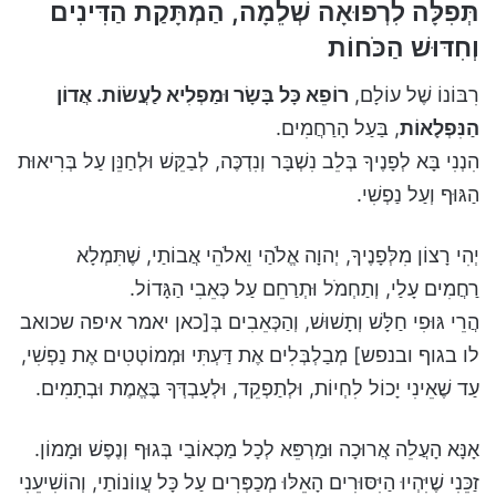
תְּפִלָּה לִרְפוּאָה שְׁלֵמָה, הַמְתָּקַת הַדִּינִים
וְחִדּוּשׁ הַכֹּחוֹת
רִבּוֹנוֹ שֶׁל עוֹלָם,
רוֹפֵא כָּל בָּשָׂר וּמַפְלִיא לַעֲשׂוֹת. אֲדוֹן
הַנִּפְלָאוֹת
, בַּעַל הָרַחֲמִים.
הִנְנִי בָּא לְפָנֶיךָ בְּלֵב נִשְׁבָּר וְנִדְכֶּה, לְבַקֵּשׁ וּלְחַנֵּן עַל בְּרִיאוּת
הַגּוּף וְעַל נַפְשִׁי.
יְהִי רָצוֹן מִלְּפָנֶיךָ, יְהוָה אֱלֹהַי וֵאלֹהֵי אֲבוֹתַי, שֶׁתִּמְלָא
רַחֲמִים עָלַי, וְתַחְמֹל וּתְרַחֵם עַל כְּאֵבִי הַגָּדוֹל.
הֲרֵי גּוּפִי חַלָּשׁ וְתָשׁוּשׁ, וְהַכְּאֵבִים בְּ[כאן יאמר איפה שכואב
לו בגוף ובנפש] מְבַלְבְּלִים אֶת דַּעְתִּי וּמְמוֹטְטִים אֶת נַפְשִׁי,
עַד שֶׁאֵינִי יָכוֹל לִחְיוֹת, וּלְתַפְקֵד, וּלְעָבְדְּךָ בֶּאֱמֶת וּבְתָמִים.
אָנָּא הָעֲלֵה אֲרוּכָה וּמַרְפֵּא לְכָל מַכְאוֹבַי בְּגוּף וְנֶפֶשׁ וּמָמוֹן.
זַכֵּנִי שֶׁיִּהְיוּ הַיִּסּוּרִים הָאֵלּוּ מְכַפְּרִים עַל כָּל עֲווֹנוֹתַי, וְהוֹשִׁיעֵנִי