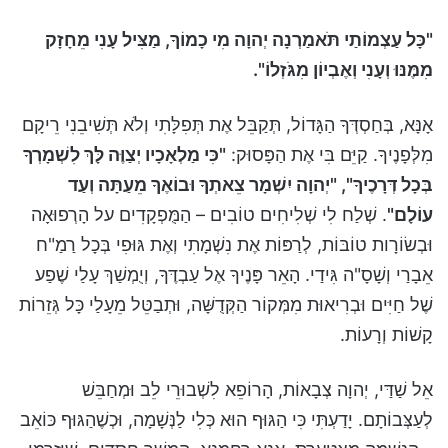
"כָּל עַצְמוֹתַי תֹּאמַרְנָה יְהוָה מִי כָמוֹךָ, מַצִּיל עָנִי מֵחָזָק
מִמֶּנּוּ וְעָנִי וְאֶבְיוֹן מִגֹּזְלוֹ".
אָנָּא, בְּחַסְדְּךָ הַגָּדוֹל, תְּקַבֵּל אֶת תְּפִלָּתִי וְלֹא תְּשִׁיבֵנִי רֵיקָם
מִלְּפָנֶיךָ. קַיֵּם בִּי אֶת הַפָּסוּק:
"כִּי מַלְאָכָיו יְצַוֶּה לָּךְ לִשְׁמָרְךָ
בְּכָל דְּרָכֶיךָ", "יְהוָה יִשְׁמָר צֵאתְךָ וּבוֹאֶךָ מֵעַתָּה וְעַד
עוֹלָם"
. שְׁלַח לִי שְׁלִיחִים טוֹבִים – הַמֻּפְקָדִים על הָרְפוּאָה
וּבְשׂוֹרָות טוֹבּוֹת, לְרַפּוֹת אֶת נִשְׁמָתִי וְאֶת גּוּפִי בְּכָל רַמַ"ח
אֵבָרַי וְשָׁסָ"ה גִּידַי. הָאֵר פָּנֶיךָ אֶל עַבְדֶּךָ, וְיֻמְשַׁךְ עָלַי שֶׁפַע
שֶׁל חַיִּים וּבְרִיאוּת מִמְּקוֹר הַקְּדֻשָּׁה, וּתְבַטֵּל מֵעָלַי כָּל גְּזֵרוֹת
קָשׁוֹת וְרָעוֹת.
אֵל שַׁדַּי, יְהוָה צְבָאוֹת, הָרוֹפֵא לִשְׁבוּרֵי לֵב וּמְחַבֵּשׁ
לְעַצְּבוֹתָם. יָדַעְתִּי כִּי הַגּוּף הוּא כְּלִי לַנְּשָׁמָה, וּכְשֶׁהַגּוּף כּוֹאֵב