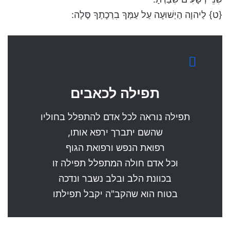
{ט} לַיהוָה הַיְשׁוּעָה עַל עַמְּךָ בִרְכָתֶךָ סֶּלָה:
תפילה לכאבים
תפילה נוראה לכל אדם להתפלל בחוליו
שהשם יתברך ירפא אותו,
רפואת הנפש ורפואת הגוף
וכל אדם חולה המתפלל תפילה זו
בכוונת הלב ובלב נשבר ונדכה
בטוח הוא שהקב"ה יקבל תפילתו