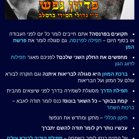
תקועים בפרנסה?
אתם חייבים לומר כל יום לפני העבודה
או בסוף היום –
תפילה לפרנסה
. גם סגולה לומר את
פרשת
המן
מחפשים את החלק השני שלכם?
לפניכם מאגר
תפילות
לזיווג הגון
ברכת המזון
היא סגולה לבריאות איתנה
וגם הוקרה לבורא
עולם על המזון ועל הבריאות
תפילת הדרך
מסוגלת לשמירה בדרך לפני שיוצאים מהבית
קמת בבוקר – כל השאר בונוס!
כנס לומר תודה לאבא –
ברכות השחר
תיקון הכללי
– מתקן ומחדש את הנפש!
עכשיו נותר רק לומר תודה להשם יתברך
על החיים כנסו לומר בשמחה –
תפילת הודיה לבורא עולם