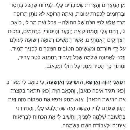
מִן הַמְּצָרִים וְהַצָּרוֹת שֶׁעוֹבְרִים עָלַי. לַמְרוֹת שֶׁהַכֹּל בְּחֶסֶד
וּבְרַחֲמִים לְכַפָּרַת עֲווֹנוֹת, וְאַתָּה הָרוֹפֵא לֹא נוֹתֵן תְּרוּפָה
מָרָה אֶלָּא לְפִי הַכֹּחַ שֶׁל הַחוֹלֶה – בְּכָל זֹאת מַר לִי, כּוֹאֵב
לִי, רַחֵם עָלַי וְתַמְתִּיק אֶת הַצַּעַר וְהַיִּסּוּרִין בְּרַחֲמִים, בִּזְכוּת
הַצַּדִּיקִים הָאֲמִתִּיִּים, אֲשֶׁר הִמְשִׁיכוּ רְפוּאָה וִישׁוּעָה לָעוֹלָם
עַל יְדֵי תּוֹרָתָם וּמַעֲשֵׂיהֶם הַטּוֹבִים הַנִּזְכָּרִים לְפָנֶיךָ תָּמִיד.
וְזַכֵּנִי לֶאֱמוּנָה שְׁלֵמָה שֶׁכָּל דַּעֲבִיד רַחֲמָנָא לְטַב עָבִיד,
וּמִתּוֹךְ כָּךְ תָּסִיר מִמֶּנִּי כָּל חוֹלִי וּמַכְאוֹב.
רְפָאֵנִי יְהוָה וְאֵרָפֵא, הוֹשִׁיעֵנִי וְאִוָּשֵׁעָה,
כִּי כּוֹאֵב לִי מְאֹד בְּ
[כאן תגיד איפה כואב], וְהַכְּאֵב הַזֶּה [כאן תתאר בקצרה
את הרגשת הכאב]. אָנָּא מְחַק וּרְפָא אֶת הַמָּקוֹם הַזֶּה וְאת
הֶעָו‍ֹן שֶׁגּוֹרֵם לַדִּין הַקָּשֶׁה הַזֶּה שֶׁהִתְלַבֵּשׁ עָלַי, וְהַחֲזִירֵנִי
בִּתְשׁוּבָה שְׁלֵמָה לְפָנֶיךָ, וְתָשִׁיב לִי אֶת הַכֹּחוֹת לִבְרִיאוּת
אֵיתָנָה וּלְעַבוֹדַת הַשֵּׁם בְּשִׂמְחָה.