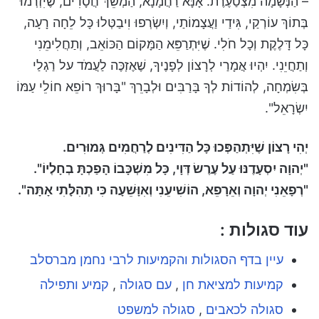
– הַנְּשָׁמָה מִצְטַעֶרֶת. אָנָּא רַחֲמָנָא, הַמְשֵׁךְ חֲסָדִים, שֶׁיִּזְרְמוּ
בְּתוֹךְ עוֹרְקַי, גִּידַי וַעֲצָמוֹתַי, וְיִשְׂרְפוּ וִיבַטְּלוּ כָּל לֵחָה רָעָה,
כָּל דָּלֶקֶת וְכָל חֹלִי. שֶׁיִּתְרַפֵּא הַמָּקוֹם הַכּוֹאֵב, וְתַחֲלִימֵנִי
וְתַחֲיֵנִי. יִהְיוּ אֲמָרַי לְרָצוֹן לְפָנֶיךָ, שֶׁאֶזְכֶּה לַעֲמֹד על רַגְלַי
בְּשִׂמְחָה, לְהוֹדוֹת לְךָ בָּרַבִּים וּלְבָרֵךְ "בָּרוּךְ רוֹפֵא חוֹלֵי עַמּוֹ
יִשְׂרָאֵל".
יְהִי רָצוֹן שֶׁיִּתְהַפְּכוּ כָּל הַדִּינִים לְרַחֲמִים גְּמוּרִים.
"יְהוָה יִסְעָדֶנּוּ עַל עֶרֶשׂ דְּוָי, כָּל מִשְׁכָּבוֹ הָפַכְתָּ בְחָלְיוֹ".
"רְפָאֵנִי יְהוָה וְאֵרָפֵא, הוֹשִׁיעֵנִי וְאִוָּשֵׁעָה כִּי תְהִלָּתִי אָתָּה".
עוד סגולות :
עיין בדף הסגולות והקמיעות לרבי נחמן מברסלב
קמיעות למציאת חן
,
עם סגולה
,
קמיע ותפילה
סגולה לכאבים
,
סגולה למשפט