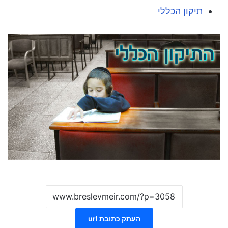
תיקון הכללי
העתק כתובת url