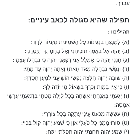
עבדך.
תפילה שהיא סגולה לכאב עיניים:
תהילים ו :
{א} לַמְנַצֵּחַ בִּנְגִינוֹת עַל הַשְּׁמִינִית מִזְמוֹר לְדָוִד:
{ב} יְהוָה אַל בְּאַפְּךָ תוֹכִיחֵנִי וְאַל בַּחֲמָתְךָ תְיַסְּרֵנִי:
{ג} חָנֵּנִי יְהוָה כִּי אֻמְלַל אָנִי רְפָאֵנִי יְהוָה כִּי נִבְהֲלוּ עֲצָמָי:
{ד} וְנַפְשִׁי נִבְהֲלָה מְאֹד (ואת) וְאַתָּה יְהוָה עַד מָתָי:
{ה} שׁוּבָה יְהוָה חַלְּצָה נַפְשִׁי הוֹשִׁיעֵנִי לְמַעַן חַסְדֶּךָ:
{ו} כִּי אֵין בַּמָּוֶת זִכְרֶךָ בִּשְׁאוֹל מִי יוֹדֶה לָּךְ:
{ז} יָגַעְתִּי בְּאַנְחָתִי אַשְׂחֶה בְכָל לַיְלָה מִטָּתִי בְּדִמְעָתִי עַרְשִׂי
אַמְסֶה:
{ח} עָשְׁשָׁה מִכַּעַס עֵינִי עָתְקָה בְּכָל צוֹרְרָי:
{ט} סוּרוּ מִמֶּנִּי כָּל פֹּעֲלֵי אָוֶן כִּי שָׁמַע יְהוָה קוֹל בִּכְיִי:
{י} שָׁמַע יְהוָה תְּחִנָּתִי יְהוָה תְּפִלָּתִי יִקָּח: