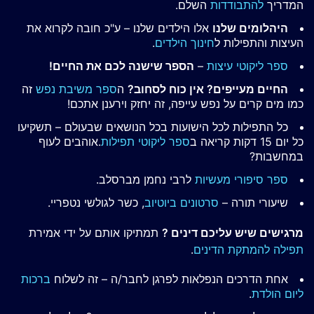
המדריך
להתבודדות
השלם.
היהלומים שלנו
אלו הילדים שלנו – ע"כ חובה לקרוא את
העיצות והתפילות ל
חינוך הילדים
.
ספר ליקוטי עיצות
–
הספר שישנה לכם את החיים!
החיים מעייפים? אין כוח לסחוב?
ה
ספר משיבת נפש
זה
כמו מים קרים על נפש עייפה, זה יחזק וירענן אתכם!
כל התפילות לכל הישועות בכל הנושאים שבעולם – תשקיעו
כל יום 15 דקות קריאה ב
ספר ליקוטי תפילות
.אוהבים לעוף
במחשבות?
ספר סיפורי מעשיות
לרבי נחמן מברסלב.
שיעורי תורה –
סרטונים ביוטיוב
, כשר לגולשי נטפריי.
מרגישים שיש עליכם דינים ?
תמתיקו אותם על ידי אמירת
תפילה להמתקת הדינים
.
אחת הדרכים הנפלאות לפרגן לחבר/ה – זה לשלוח
ברכות
ליום הולדת
.