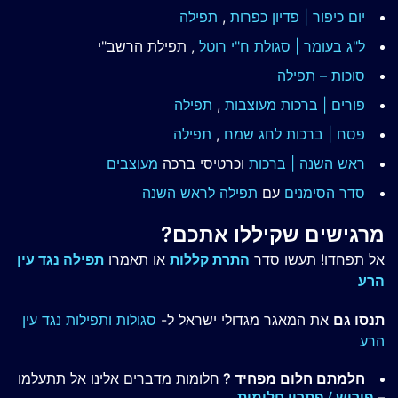
יום כיפור | פדיון כפרות
,
תפילה
ל"ג בעומר | סגולת ח"י רוטל
, תפילת הרשב"י
סוכות – תפילה
פורים | ברכות מעוצבות
,
תפילה
פסח | ברכות
לחג שמח
,
תפילה
ראש השנה | ברכות
וכרטיסי ברכה
מעוצבים
סדר הסימנים
עם
תפילה לראש השנה
מרגישים שקיללו אתכם?
אל תפחדו! תעשו סדר
התרת קללות
או תאמרו
תפילה נגד עין
הרע
תנסו גם
את המאגר מגדולי ישראל ל-
סגולות ותפילות נגד עין
הרע
חלמתם חלום מפחיד ?
חלומות מדברים אלינו אל תתעלמו
–
פירוש / פתרון חלומות