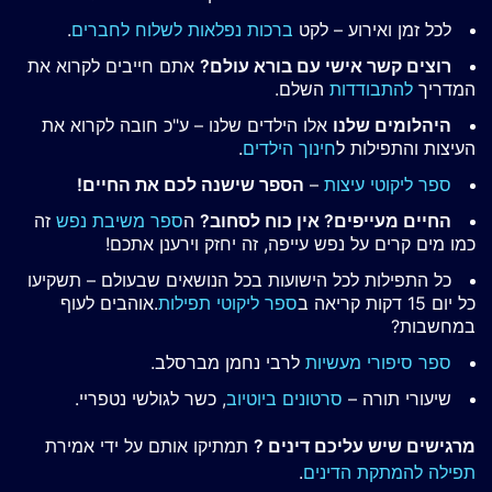
לכל זמן ואירוע – לקט
ברכות נפלאות לשלוח לחברים
.
רוצים קשר אישי עם בורא עולם?
אתם חייבים לקרוא את
המדריך
להתבודדות
השלם.
היהלומים שלנו
אלו הילדים שלנו – ע"כ חובה לקרוא את
העיצות והתפילות ל
חינוך הילדים
.
ספר ליקוטי עיצות
–
הספר שישנה לכם את החיים!
החיים מעייפים? אין כוח לסחוב?
ה
ספר משיבת נפש
זה
כמו מים קרים על נפש עייפה, זה יחזק וירענן אתכם!
כל התפילות לכל הישועות בכל הנושאים שבעולם – תשקיעו
כל יום 15 דקות קריאה ב
ספר ליקוטי תפילות
.אוהבים לעוף
במחשבות?
ספר סיפורי מעשיות
לרבי נחמן מברסלב.
שיעורי תורה –
סרטונים ביוטיוב
, כשר לגולשי נטפריי.
מרגישים שיש עליכם דינים ?
תמתיקו אותם על ידי אמירת
תפילה להמתקת הדינים
.