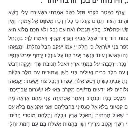
 היו נזהרים בכך הרבה יותר".
יַעֲרֹף כַּמָּטָר לִקְחִי תִּזַּל כַּטַּל אִמְרָתִי כִּשְׂעִירִם עֲלֵי דֶשֶׁא
ֵינוּ: הַצּוּר תָּמִים פָּעֳלוֹ כִּי כָל דְּרָכָיו מִשְׁפָּט אֵל אֱמוּנָה וְאֵין
ֵּשׁ וּפְתַלְתֹּל: הֲלַיְיָ תִּגְמְלוּ זֹאת עַם נָבָל וְלֹא חָכָם הֲלוֹא הוּא
ׁנוֹת דּוֹר וָדוֹר שְׁאַל אָבִיךָ וְיַגֵּדְךָ זְקֵנֶיךָ וְיֹאמְרוּ לָךְ: בְּהַנְחֵל
ְפַּר בְּנֵי יִשְׂרָאֵל: כִּי חֵלֶק יְיָ עַמּוֹ יַעֲקֹב חֶבֶל נַחֲלָתוֹ: יִמְצָאֵהוּ
ְהוּ כְּאִישׁוֹן עֵינוֹ: כְּנֶשֶׁר יָעִיר קִנּוֹ עַל גּוֹזָלָיו יְרַחֵף יִפְרֹשׂ כְּנָפָיו
ֵל נֵכָר: יַרְכִּבֵהוּ עַל בָּמֳתֵי אָרֶץ וַיֹּאכַל תְּנוּבֹת שָׂדָי וַיֵּנִקֵהוּ דְבַשׁ
עִם חֵלֶב כָּרִים וְאֵילִים בְּנֵי בָשָׁן וְעַתּוּדִים עִם חֵלֶב כִּלְיוֹת
תָּ עָבִיתָ כָּשִׂיתָ וַיִּטֹּשׁ אֱלוֹהַ עָשָׂהוּ וַיְנַבֵּל צוּר יְשֻׁעָתוֹ: יַקְנִאֻהוּ
ַ אֱלוֹהִים לֹא יְדָעוּם חֲדָשִׁים מִקָּרֹב בָּאוּ לֹא שְׂעָרוּם אֲבֹתֵיכֶם:
נְאָץ מִכַּעַס בָּנָיו וּבְנֹתָיו: וַיֹּאמֶר אַסְתִּירָה פָנַי מֵהֶם אֶרְאֶה מָה
 קִנְאוּנִי בְלֹא אֵל כִּעֲסוּנִי בְּהַבְלֵיהֶם וַאֲנִי אַקְנִיאֵם בְּלֹא עָם
ד שְׁאוֹל תַּחְתִּית וַתֹּאכַל אֶרֶץ וִיבֻלָהּ וַתְּלַהֵט מוֹסְדֵי הָרִים:
ֵי רֶשֶׁף וְקֶטֶב מְרִירִי וְשֶׁן בְּהֵמוֹת אֲשַׁלַּח בָּם עִם חֲמַת זֹחֲלֵי