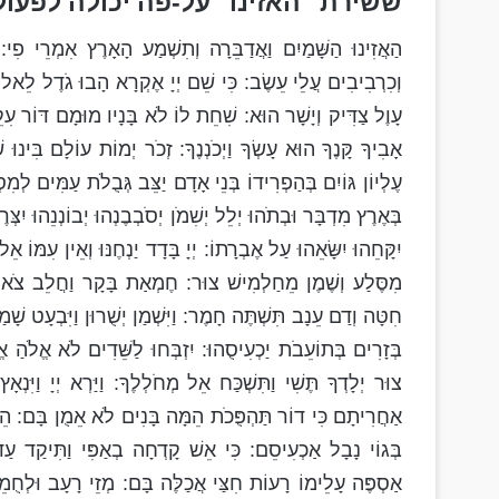
ששירת "האזינו" על-פה יכולה לפעול,
הַאֲזִינוּ הַשָּׁמַיִם וַאֲדַבֵּרָה וְתִשְׁמַע הָאָרֶץ אִמְרֵי פִי: 
וְכִרְבִיבִים עֲלֵי עֵשֶׂב: כִּי שֵׁם יְיָ אֶקְרָא הָבוּ גֹדֶל לֵאלוֹה
עָוֶל צַדִּיק וְיָשָׁר הוּא: שִׁחֵת לוֹ לֹא בָּנָיו מוּמָם דּוֹר עִק
אָבִיךָ קָּנֶךָ הוּא עָשְׂךָ וַיְכֹנְנֶךָ: זְכֹר יְמוֹת עוֹלָם בִּינוּ שְ
עֶלְיוֹן גּוֹיִם בְּהַפְרִידוֹ בְּנֵי אָדָם יַצֵּב גְּבֻלֹת עַמִּים לְמִס
בְּאֶרֶץ מִדְבָּר וּבְתֹהוּ יְלֵל יְשִׁמֹן יְסֹבְבֶנְהוּ יְבוֹנְנֵהוּ יִצְּרֶנ
יִקָּחֵהוּ יִשָּׂאֵהוּ עַל אֶבְרָתוֹ: יְיָ בָּדָד יַנְחֶנּוּ וְאֵין עִמּוֹ א
מִסֶּלַע וְשֶׁמֶן מֵחַלְמִישׁ צוּר: חֶמְאַת בָּקָר וַחֲלֵב צֹאן 
חִטָּה וְדַם עֵנָב תִּשְׁתֶּה חָמֶר: וַיִּשְׁמַן יְשֻׁרוּן וַיִּבְעָט שָׁמַנְ
בְּזָרִים בְּתוֹעֵבֹת יַכְעִיסֻהוּ: יִזְבְּחוּ לַשֵּׁדִים לֹא אֱלֹה
צוּר יְלָדְךָ תֶּשִׁי וַתִּשְׁכַּח אֵל מְחֹלְלֶךָ: וַיַּרְא יְיָ וַיִּ
אַחֲרִיתָם כִּי דוֹר תַּהְפֻּכֹת הֵמָּה בָּנִים לֹא אֵמֻן בָּם: הֵם
בְּגוֹי נָבָל אַכְעִיסֵם: כִּי אֵשׁ קָדְחָה בְאַפִּי וַתִּיקַד עַ
אַסְפֶּה עָלֵימוֹ רָעוֹת חִצַּי אֲכַלֶּה בָּם: מְזֵי רָעָב וּלְחֻמ