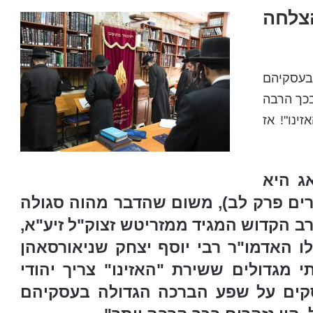
צלחה
 בעסקיהם
בכך הרבה
זינו"!
אז
ג
היא
ברים פרק לב), משום שהדבר מהוה סגולה
ב הקדוש המגיד ממזריטש
זצוק"ל זיע"א,
לו
האדמו"ר רבי יוסף יצחק שניאורסאהן
מגדולים ששירת "האזינו" צריך יהודי
סקים על שפע הברכה הגדולה בעסקיהם