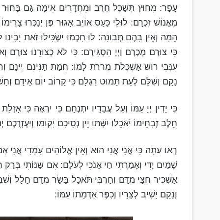
עָפָר: מִחוּץ תְּשַׁכֶּל חֶרֶב וּמֵחֲדָרִים אֵימָה גַּם בָּחוּר ג
מֵאֱנוֹשׁ זִכְרָם: לוּלֵי כַּעַס אוֹיֵב אָגוּר פֶּן יְנַכְּרוּ צָרֵימוֹ
הֵמָּה וְאֵין בָּהֶם תְּבוּנָה: לוּ חָכְמוּ יַשְׂכִּילוּ זֹאת יָבִינו
כִּי צוּרָם מְכָרָם וַיְיָ הִסְגִּירָם: כִּי לֹא כְצוּרֵנוּ צוּרָם וְאֹ
עִנְּבֵי רוֹשׁ אַשְׁכְּלֹת מְרֹרֹת לָמוֹ: חֲמַת תַּנִּינִם יֵינָם ו
נָקָם וְשִׁלֵּם לְעֵת תָּמוּט רַגְלָם כִּי קָרוֹב יוֹם אֵידָם וְחָש
כִּי יָדִין יְיָ עַמּוֹ וְעַל עֲבָדָיו יִתְנֶחָם כִּי יִרְאֶה כִּי אָז
חֵלֶב זְבָחֵימוֹ יֹאכֵלוּ יִשְׁתּוּ יֵין נְסִיכָם יָקוּמוּ וְיַעְזְרֻכֶם 
רְאוּ עַתָּה כִּי אֲנִי אֲנִי הוּא וְאֵין אֱלוֹהִים עִמָּדִי אֲנִי אָמִי
שָׁמַיִם יָדִי וְאָמַרְתִּי חַי אָנֹכִי לְעֹלָם: אִם שַׁנּוֹתִי בְּרַק ח
אַשְׁכִּיר חִצַּי מִדָּם וְחַרְבִּי תֹּאכַל בָּשָׂר מִדַּם חָלָל וְשִׁב
וְנָקָם יָשִׁיב לְצָרָיו וְכִפֶּר אַדְמָתוֹ עַמּוֹ: