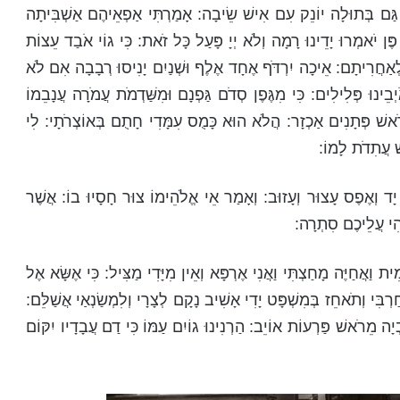
ַּם בְּתוּלָה יוֹנֵק עִם אִישׁ שֵׂיבָה: אָמַרְתִּי אַפְאֵיהֶם אַשְׁבִּיתָה
 פֶּן יֹאמְרוּ יָדֵינוּ רָמָה וְלֹא יְיָ פָּעַל כָּל זֹאת: כִּי גוֹי אֹבַד עֵצוֹת
ּ לְאַחֲרִיתָם: אֵיכָה יִרְדֹּף אֶחָד אֶלֶף וּשְׁנַיִם יָנִיסוּ רְבָבָה אִם לֹא
יְבֵינוּ פְּלִילִים: כִּי מִגֶּפֶן סְדֹם גַּפְנָם וּמִשַּׁדְמֹת עֲמֹרָה עֲנָבֵמוֹ
ְרֹאשׁ פְּתָנִים אַכְזָר: הֲלֹא הוּא כָּמֻס עִמָּדִי חָתֻם בְּאוֹצְרֹתָי: לִי
ׁ עֲתִדֹת לָמוֹ:
ְלַת יָד וְאֶפֶס עָצוּר וְעָזוּב: וְאָמַר אֵי אֱלֹהֵימוֹ צוּר חָסָיוּ בוֹ: אֲשֶׁר
יְהִי עֲלֵיכֶם סִתְרָה:
ת וַאֲחַיֶּה מָחַצְתִּי וַאֲנִי אֶרְפָּא וְאֵין מִיָּדִי מַצִּיל: כִּי אֶשָּׂא אֶל
ַרְבִּי וְתֹאחֵז בְּמִשְׁפָּט יָדִי אָשִׁיב נָקָם לְצָרָי וְלִמְשַׂנְאַי אֲשַׁלֵּם:
ְיָה מֵרֹאשׁ פַּרְעוֹת אוֹיֵב: הַרְנִינוּ גוֹיִם עַמּוֹ כִּי דַם עֲבָדָיו יִקּוֹם