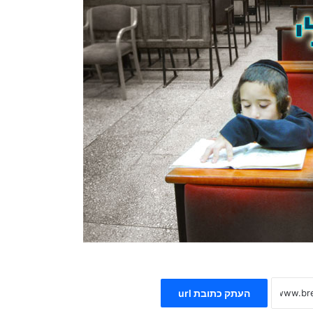
העתק כתובת url