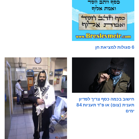
6 סגולות למציאת חן
חישוב בכמה כסף צריך לפדיון
תענית (צום) או פ"ד תעניות 84
ימים