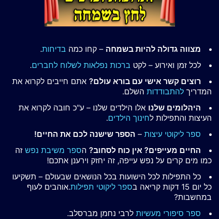
מצווה גדולה להיות בשמחה
– קחו כמה
בדיחות
.
לכל זמן ואירוע – לקט
ברכות נפלאות לשלוח לחברים
.
רוצים קשר אישי עם בורא עולם?
אתם חייבים לקרוא את
המדריך
להתבודדות
השלם.
היהלומים שלנו
אלו הילדים שלנו – ע"כ חובה לקרוא את
העיצות והתפילות ל
חינוך הילדים
.
ספר ליקוטי עיצות
–
הספר שישנה לכם את החיים!
החיים מעייפים? אין כוח לסחוב?
ה
ספר משיבת נפש
זה
כמו מים קרים על נפש עייפה, זה יחזק וירענן אתכם!
כל התפילות לכל הישועות בכל הנושאים שבעולם – תשקיעו
כל יום 15 דקות קריאה ב
ספר ליקוטי תפילות
.אוהבים לעוף
במחשבות?
ספר סיפורי מעשיות
לרבי נחמן מברסלב.