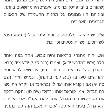
הדורות עד עצם היום הזה, היו אנשים עם פרצוף נחמד
(שקורים בייבי פייס) וכדומה, ואעפ"כ היו מרושעים ביותר,
וביניהם היו ממונים על מחנות ההשמדה של הנאצים
הגרמנים והארורים.
וע"כ יש להזהר מלקבוע פרופיל ע"פ הנ"ל (ונפקא מינא
לשידוכים, עשיית עסקים וכו' וכו').
ועשו היה מתנהג ברמאות והיה צבוע, אחד בפה ואחד
בלב (ע"ש במדרש יד-ג), ואמרו (ב"ר סג-י) יודע ציד (ברא'
כה-כז) שהי' צד את הבריות בפיו, עד שאפילו אבותיו
הקדושים טעו בו (כ"א לפי בחינתו), וכמ"ש חז"ל (שם
סה-יא) אביו קורא אותו "גדול" (ברא' כז-א) ויקרא את עשו
בנו הגדול, אמו קוראת אותו "גדול" (שם טו) ותקח רבקה
את בגדי עשו בנה הגדול, אמר להם הקב"ה אם בעיניכם
הוא גדול, בעיני הוא קטן (עובדיה א-ב) הנה קטן נתתיך