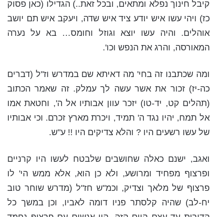
קיבל חינוך נפלא ומתאים, ובכל זאת..) הגדילו (כאן פסוק
כז) ויהי עשו איש יודע ציד איש שדה, ויעקב איש תם יושב
אוהלים. והיה עשו יוצא וגוזל וחומס… בא על נערה
המאורסה, והרג את הנפש וכו'.
ומה שכתבנו זה בחי' מה דאיתא שם במדרש וז"ל (דברים
כה-יז) זכור את אשר עשה לך עמלק. זה שאמר הכתוב
(תהלים קט, יד-טו) יזכר עוון אבותיו אל ה', וחטאת אמו
אל תמח, יהיו נגד ה' תמיד, ויכרת מארץ זכרם. וכי אבותיו
של עשו רשעים היו ? והלא צדיקים היו !! ע"ש.
ואגב, ישנם כאלה שחושבים שלבטח לעשו היו קרניים
ופרצוף מפחיד ומרושע, ולא כן הוא, אלא ממש הי' לו
פרצוף של מלאך וצדיק, וכמ"ש חז"ל (מדרש שוחר טוב
יח-לב) שהיה קלסתר פניו דומה לאביו, וכן במשך כל