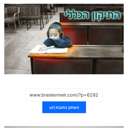
העתק כתובת url