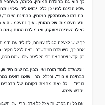
כך הוא גם בהולדת המוחין. כלומר, כשחפץ ה
שלא הבינם לפני כן כלל, יבואו לידי גילוי ו
ובתורתו כשנסתלקין המוחין, בבחינת 'עיבור',
יודע תעלומות של המוחין, איך נתעלמו, הוא 
כאילו השכינה צועקת, ואז מולדת המוחין. וזה בח
כך שיש לצעקה סגולה עצומה, להוליד את ה"מוחין
אחר כך, כשנולדה המחשבה ובאה לכלל מקיפי המ
רק יקדש ויטהר את כלי הקליטה שלו, שהם הפה, הע
"וכשאדם לומד תורה ואין מבין בה שום חידוש,
בבחינת עיבור".
ובכלל, מה
"שאנו רואים כמה 
בוריו" – כל זאת מחמת דקותם של הדברים ו
ויקדש עצמו.
ואם כל זה בפרטיות אצל כל אדם, הרי ישנן השגות