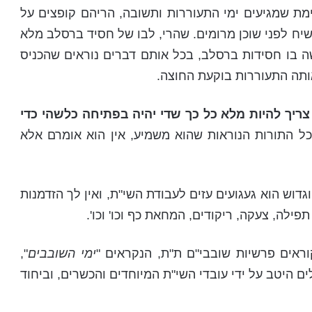
מת שמגיעים ימי התעוררות ותשובה, הריהם קופצים על
יח לפני שוכן מרומים. שהרי, לבו של חסיד ברסלב מלא
 בו חסידות ברסלב, בכל אותם דברים נוראים שהכניס
 אותה התעוררות בוקעת החוצה.
ריך להיות מלא כל כך שדי יהיה בפתיחה כלשהי כדי
שכל התורות הנוראות שהוא משמיע, אין הוא אומרם אלא
דוש הוא געגועים עזים לעבודת השי"ת, ואין לך הזדמנות
ילה, צעקה, ריקודים, המחאת כף וכו' וכו'.
אים פרשיות שובבי"ם ת"ת, הנקראים "
ימי השובבים
",
ם היטב על ידי עובדי השי"ת המיוחדים והכשרים, וביחוד