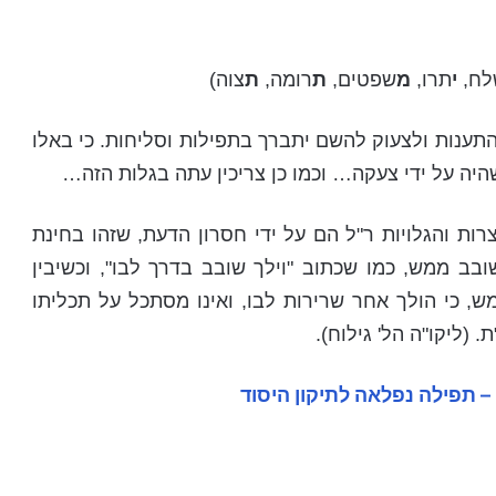
לח,
י
תרו,
מ
שפטים,
ת
רומה,
ת
צוה)
תענות ולצעוק להשם יתברך בתפילות וסליחות. כי באלו
שהיה על ידי צעקה… וכמו כן צריכין עתה בגלות הזה…
רות והגלויות ר"ל הם על ידי חסרון הדעת, שזהו בחינת
בב ממש, כמו שכתוב "וילך שובב בדרך לבו", וכשיבין
, כי הולך אחר שרירות לבו, ואינו מסתכל על תכליתו
 (ליקו"ה הל' גילוח).
–
תפילה נפלאה לתיקון היסוד