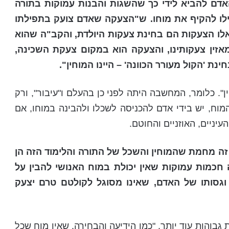
אדם להביא לידי כך שהשגות והבנות עמוקות בתורה
יתחילו להקיף את מוחו. ש"הצעקה שאדם צועק בתפילתו
 אלו הצעקות הם בחינת צעקות היולדת, והקב"ה שהוא
מאזין צעקותינו, והצעקה הוא במקום צעקת השכינה,
ינת 'הקול מעורר הכוונה' – היינו המוחין".
". כלומר, המחשבה היתה לפני כן בהעלם ו"עיבור", ורק
וח, יש בידי אדם להכניסה לשכלו ולהבינה במוחו, אם
יניים, האוזניים והחוטם.
 זה מחמת שהמוחין והשכל של התורה והלימוד הזה הן
חכמות עמוקות שאין יכולת במוח האנושי להבין על
גסותו של האדם, שאינו מסוגל לקולטם טרם יצעק
 גבוהות עוד יותר, "כמו הידיעה והבחירה, שאין מוח שכל