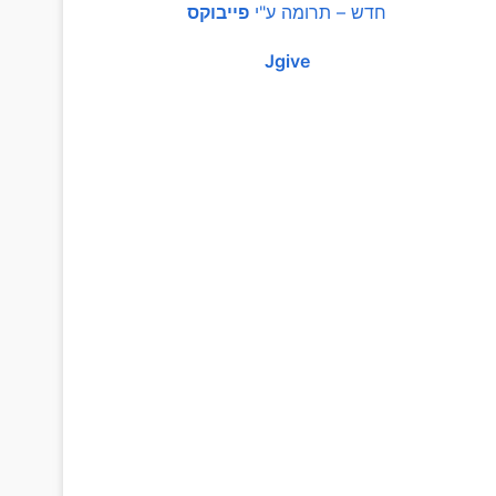
חדש – תרומה ע"י
פייבוקס
Jgive