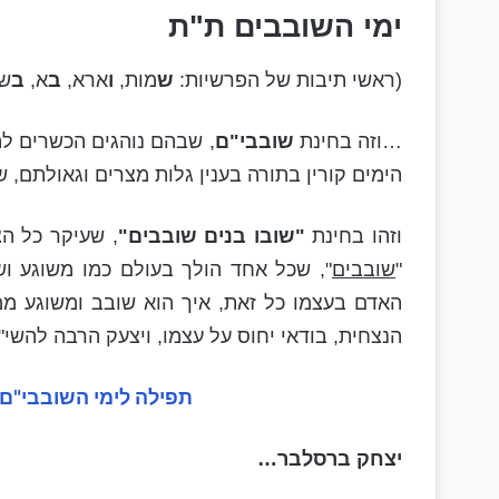
ימי השובבים ת"ת
(ראשי תיבות של הפרשיות:
ש
מות,
ו
ארא,
ב
א,
ב
ש
…וזה בחינת
שובבי"ם
, שבהם נוהגים הכשרים לה
הימים קורין בתורה בענין גלות מצרים וגאולתם, 
וזהו בחינת
"שובו בנים שובבים"
, שעיקר כל הצ
"
שובבים
", שכל אחד הולך בעולם כמו משוגע ושו
האדם בעצמו כל זאת, איך הוא שובב ומשוגע ממש
הנצחית, בודאי יחוס על עצמו, ויצעק הרבה להשי"ת.
תפילה לימי השובבי"ם 
יצחק ברסלבר…