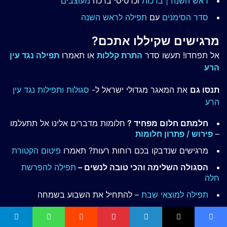
ראש השנה | ברכות
וכרטיסי ברכה
מעוצבים
סדר הסימנים
עם
תפילה לראש השנה
מרגישים שקיללו אתכם?
אל תפחדו! תעשו סדר
התרת קללות
או תאמרו
תפילה נגד עין
הרע
תנסו גם
את המאגר מגדולי ישראל ל-
סגולות ותפילות נגד עין
הרע
חלמתם חלום מפחיד ?
חלומות מדברים אלינו אל תתעלמו
–
פירוש / פתרון חלומות
מרגישים שנדבקו בכם רוחות רעות? תאמרו
פיטום הקטורת
הסגולה השלימה והכי טובה לנשים –
תפילה להפרשת
חלה
תפילה למוצאי שבת
– להתחיל את השבוע בשמחה
עומדים לפני מבחן חשוב?