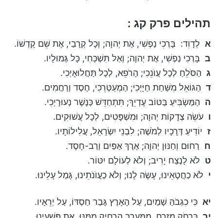
תהילים פרק קג :
א
לְדָוִד: בָּרְכִי נַפְשִׁי, אֶת יְהוָה; וְכָל קְרָבַי, אֶת שֵׁם קָדְשׁוֹ.
ב
בָּרְכִי נַפְשִׁי, אֶת יְהוָה; וְאַל תִּשְׁכְּחִי, כָּל גְּמוּלָיו.
ג
הַסֹּלֵחַ לְכָל עֲוֺנֵכִי; הָרֹפֵא, לְכָל תַּחֲלוּאָיְכִי.
ד
הַגּוֹאֵל מִשַּׁחַת חַיָּיְכִי; הַמְעַטְּרֵכִי, חֶסֶד וְרַחֲמִים.
ה
הַמַּשְׂבִּיעַ בַּטּוֹב עֶדְיֵךְ; תִּתְחַדֵּשׁ כַּנֶּשֶׁר נְעוּרָיְכִי.
ו
עֹשֵׂה צְדָקוֹת יְהוָה; וּמִשְׁפָּטִים, לְכָל עֲשׁוּקִים.
ז
יוֹדִיעַ דְּרָכָיו לְמֹשֶׁה; לִבְנֵי יִשְׂרָאֵל, עֲלִילוֹתָיו.
ח
רַחוּם וְחַנּוּן יְהוָה; אֶרֶךְ אַפַּיִם וְרַב-חָסֶד.
ט
לֹא לָנֶצַח יָרִיב; וְלֹא לְעוֹלָם יִטּוֹר.
י
לֹא כַחֲטָאֵינוּ, עָשָׂה לָנוּ; וְלֹא כַעֲוֺנֹתֵינוּ, גָּמַל עָלֵינוּ.
יא
כִּי כִגְבֹהַּ שָׁמַיִם, עַל הָאָרֶץ גָּבַר חַסְדּוֹ, עַל יְרֵאָיו.
יב
כִּרְחֹק מִזְרָח, מִמַּעֲרָב הִרְחִיק מִמֶּנּוּ, אֶת פְּשָׁעֵינוּ.