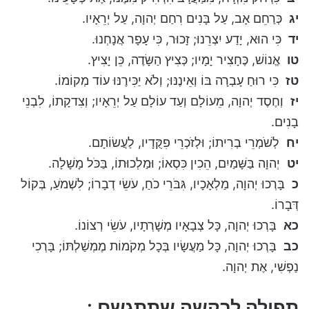
יג
כְּרַחֵם אָב, עַל בָּנִים רִחַם יְהוָה, עַל יְרֵאָיו.
יד
כִּי הוּא, יָדַע יִצְרֵנוּ; זָכוּר, כִּי עָפָר אֲנָחְנוּ.
טו
אֱנוֹשׁ, כֶּחָצִיר יָמָיו; כְּצִיץ הַשָּׂדֶה, כֵּן יָצִיץ.
טז
כִּי רוּחַ עָבְרָה בּוֹ וְאֵינֶנּוּ; וְלֹא יַכִּירֶנּוּ עוֹד מְקוֹמוֹ.
יז
וְחֶסֶד יְהוָה, מֵעוֹלָם וְעַד עוֹלָם עַל יְרֵאָיו; וְצִדקָתוֹ, לִבְנֵי
בָנִים.
יח
לְשֹׁמְרֵי בְרִיתוֹ; וּלְזֹכְרֵי פִקֻּדָיו, לַעֲשׂוֹתָם.
יט
יְהוָה בַּשָּׁמַיִם, הֵכִין כִּסְאוֹ; וּמַלְכוּתוֹ, בַּכֹּל מָשָׁלָה.
כ
בָּרְכוּ יְהוָה, מַלְאָכָיו, גִּבֹּרֵי כֹחַ, עֹשֵׂי דְבָרוֹ; לִשְׁמֹעַ, בְּקוֹל
דְּבָרוֹ.
כא
בָּרְכוּ יְהוָה, כָּל צְבָאָיו מְשָׁרְתָיו, עֹשֵׂי רְצוֹנוֹ.
כב
בָּרְכוּ יְהוָה, כָּל מַעֲשָׂיו בְּכָל מְקֹמוֹת מֶמְשַׁלְתּוֹ; בָּרְכִי
נַפְשִׁי, אֶת יְהוָה.
תפילה לבקשה שתתגשם :