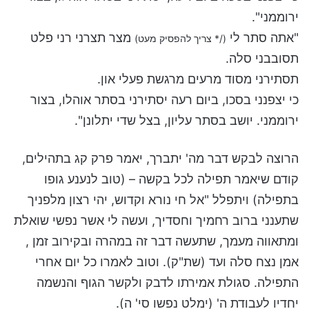
ירוממני".
"אתה סתר לי
מצר תצרני רני פלט
(/* צריך להפסיק מעט)
תסובבני סלה.
תסתירני מסוד מרעים מרגשת פעלי און.
כי יצפנני בסכו, ביום רעה יסתירני בסתר אוהלו, בצור
ירוממני. יושב בסתר עליון, בצל שדי יתלונן".
הרוצה לבקש דבר מה' יתברך, יאמר פרק קג בתהילים,
קודם שיאמר תפילה לכל בקשה – (טוב לנענע גופו
בתפילה) ויתפלל "אל חי נורא וקדוש, יהי רצון מלפניך
שתענני ברוב רחמיך וחסדיך, ועשה לי אשר נפשי שואלת
ומתאווה מעמך, שתעשה דבר זה במהרה ובקירוב זמן ,
אמן נצח סלה ועד (שת"ק). וטוב לאמרו כל יום אחרי
התפילה. סגולת אמירתו לדבק ולקשר הגוף והנשמה
יחדיו לעבודת ה' (ימלט נפשו סי' ה).