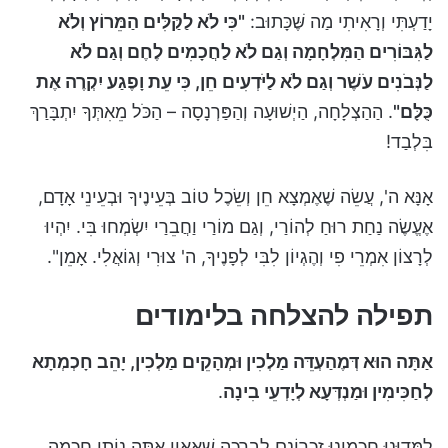
יָדַעְתִּי וְרָאִיתִי מַה שֶּׁכָּתוּב:
"כִּי לֹא לַקַּלִּים הַמֵּרוֹץ וְלֹא
לַגִּבּוֹרִים הַמִּלְחָמָה וְגַם לֹא לַחֲכָמִים לֶחֶם וְגַם לֹא
לַנְּבֹנִים עֹשֶׁר וְגַם לֹא לַיֹּדְעִים חֵן, כִּי עֵת וָפֶגַע יִקְרֶה אֶת
כֻּלָּם"
. הַהַצְלָחָה, הַיְשׁוּעָה וְהַפַּרְנָסָה – הַכֹּל מֵאִתְּךָ יִתְבָּרַךְ
בִּלְבַד!
אָנָּא ה', עֲשֵׂה שֶׁאֶמְצָא חֵן וְשֵׂכֶל טוֹב בְּעֵינֶיךָ וּבְעֵינֵי אָדָם,
אֶעֱשֶׂה נַחַת רוּחַ לְהוֹרַי, וְגַם מוֹרַי וַחֲבֵרַי יִשְׂמְחוּ בִּי. יִהְיוּ
לְרָצוֹן אִמְרֵי פִי וְהֶגְיוֹן לִבִּי לְפָנֶיךָ, ה' צוּרִי וְגוֹאֲלִי. אָמֵן".
תפילה להצלחה בלימודים
אַתָּה הוּא דְּמֶהַעְדֵּה מַלְכִין וּמְהָקֵים מַלְכִין, יָהֵב חָכְמְתָא
לְחַכִּימִין וּמַנְדְּעָא לְיָדְעֵי בִינָה
.
לִמְּדוּנוּ חֲכָמֵינוּ זִכְרוֹנָם לִבְרָכָה שֶׁאֵאין אַתָּה נוֹתֵן חָכְמָה