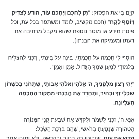
קַיֵּם בִּי אֶת הַפָּסוּק:
"תֶּן לְחָכָם וְיֶחְכַּם עוֹד, הוֹדַע לְצַדִּיק
וְיוֹסֶף לֶקַח"
(חכם מקשיב, לומד ומשתפר בכל עת, וכל
פיסת מידע או מוסר נוספת שהוא מקבל מרחיבה את
דעתו ומעמיקה את הבנתו).
הוֹסֵף לִי חָכְמָה עַל חָכְמָתִי, בִּינָה עַל בִּינָתִי, וְזַכֵּנִי לְהַצְלִיחַ
בְּלִמּוּדַי לְמַעַן שִׁמְךָ הַגָּדוֹל. אָמֵן וְאָמֵן".
"יְהִי רָצוֹן מִלְּפָנֶיךָ, ה' אֱלֹהַי וֵאלֹהֵי אֲבוֹתַי, שֶׁתָּחֹנִּי בְּכִשְׁרוֹן
שִׂכְלִי זַךְ וּבָהִיר, וּתְחַדֵּד אֶת הֲבָנָתִי מִמְּקוֹר הַחָכְמָה
הָעֶלְיוֹנָה.
אָנָּא ה', זַכֵּנִי לִשְׁמֹר וּלְקַדֵּשׁ אֶת שִׁבְעַת קְנֵי הַמְּנוֹרָה
הַטְּהוֹרָה שֶׁנָּטַעְתָּ בְּרֹאשִׁי, שֶׁהֵם בִּרְכַּת הַשֵּׂכֶל:
קַדֵּשׁ אֶת עֵינַי
, שֶׁיַּבִּיטוּ רַק בְּטוֹב וּבִקְדֻשָּׁה, וְלֹא יָתוּרוּ אַחַר