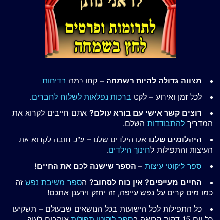
מצווה גדולה להיות בשמחה
– קחו כמה
בדיחות
.
לכל זמן ואירוע – לקט
ברכות נפלאות לשלוח לחברים
.
רוצים קשר אישי עם בורא עולם?
אתם חייבים לקרוא את
המדריך
להתבודדות
השלם.
היהלומים שלנו
אלו הילדים שלנו – ע"כ חובה לקרוא את
העיצות והתפילות ל
חינוך הילדים
.
ספר ליקוטי עיצות
–
הספר שישנה לכם את החיים!
החיים מעייפים? אין כוח לסחוב?
ה
ספר משיבת נפש
זה
כמו מים קרים על נפש עייפה, זה יחזק וירענן אתכם!
כל התפילות לכל הישועות בכל הנושאים שבעולם – תשקיעו
כל יום 15 דקות קריאה ב
ספר ליקוטי תפילות
.אוהבים לעוף