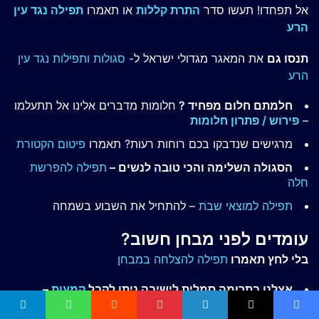
אל תפחדו! תעשו סדר
התרת קללות
או תאמרו
תפילה נגד עין
הרע
תנסו גם
את המאגר מגדולי ישראל ל-
סגולות ותפילות נגד עין
הרע
חלמתם חלום מפחיד ?
חלומות מדברים אלינו אל תתעלמו
–
פירוש / פתרון חלומות
מרגישים שנדבקו בכם רוחות רעות? תאמרו
פיטום הקטורת
הסגולה השלימה והכי טובה לנשים –
תפילה להפרשת
חלה
תפילה למוצאי שבת
– להתחיל את השבוע בשמחה
עומדים לפני מבחן חשוב?
בלי לחץ תאמרו
תפילה להצלחה במבחן
אצלנו בתרומה סמלית לישיבה ניתן לקבל
קמעות
–
בהתאמה אישית!