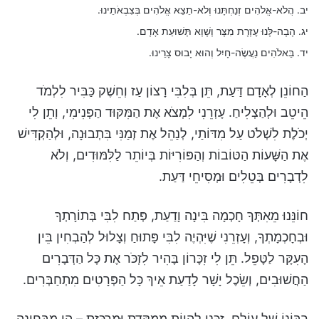
יב. הֲלֹא-אֱלֹהִים זְנַחְתָּנוּ וְלֹא-תֵצֵא אֱלֹהִים בְּצִבְאֹתֵינוּ.
יג. הָבָה-לָּנוּ עֶזְרָת מִצָּר וְשָׁוְא תְּשׁוּעַת אָדָם.
יד. בֵּאלֹהִים נַעֲשֶׂה-חָיִל וְהוּא יָבוּס צָרֵינוּ.
הַחוֹנֵן לְאָדָם דַּעַת, תֵּן בְּלִבִּי רָצוֹן עַז וְחֵשֶׁק כַּבִּיר לִלְמֹד
הֵיטֵב וּלְהַצְלִיחַ. עָזְרֵנִי לִמְצֹא אֶת הַמִּקּוּד הַפְּנִימִי, וְתֵן לִי
יְכֹלֶת לִשְׁלֹט עַל מִדּוֹתַי, לְנַהֵל אֶת זְמַנִּי בִּתְבוּנָה, וּלְהַקְדִּישׁ
אֶת הַשָּׁעוֹת הַטּוֹבוֹת וְהַפּוֹרִיּוֹת בְּיוֹתֵר לַלִּמּוּדִים, וְלֹא
לִדְבָרִים בְּטֵלִים וּמְסִיחֵי דַּעַת.
חוֹנֵּנוּ מֵאִתְּךָ חָכְמָה בִּינָה וָדַעַת, פְּתַח לִבִּי בְּתוֹרָתְךָ
וּבְחָכְמָתְךָ, וְעָזְרֵנִי שֶׁיִּהְיֶה לִבִּי פָּתוּחַ וְצָלוּל לְהַבְחִין בֵּין
הָעִקָּר לַטָּפֵל. תֵּן לִי זִכָּרוֹן בָּהִיר לִזְכֹּר אֶת כָּל הַדְּבָרִים
הַחֲשׁוּבִים, וְשֵׂכֶל יָשָׁר לָדַעַת אֵיךְ כָּל הַפְּרָטִים מִתְחַבְּרִים.
רִבּוֹנוֹ שֶׁל עוֹלָם, זַכֵּנִי לִהְיוֹת מְמֻקֶּדֶת וּמְרֻכֶּזֶת – הֵן מִבְּחִינָה