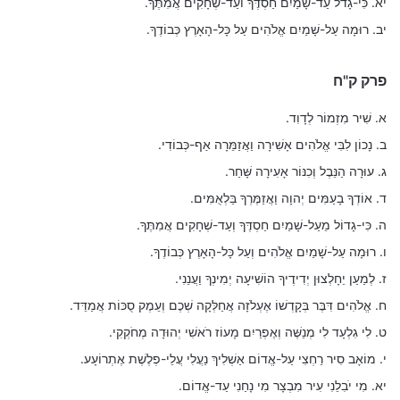
יא. כִּי-גָדֹל עַד-שָׁמַיִם חַסְדֶּךָ ועַד-שְׁחָקִים אֲמִתֶּךָ.
יב. רוּמָה עַל-שָׁמַיִם אֱלֹהִים עַל כָּל-הָאָרֶץ כְּבוֹדֶךָ.
פרק ק"ח
א. שִׁיר מִזְמוֹר לְדָוִד.
ב. נָכוֹן לִבִּי אֱלֹהִים אָשִׁירָה וַאֲזַמֵּרָה אַף-כְּבוֹדִי.
ג. עוּרָה הַנֵּבֶל וְכִנּוֹר אָעִירָה שָּׁחַר.
ד. אוֹדְךָ בָעַמִּים יְהוָה וַאֲזַמֶּרְךָ בַּלְאֻמִּים.
ה. כִּי-גָדוֹל מֵעַל-שָׁמַיִם חַסְדֶּךָ וְעַד-שְׁחָקִים אֲמִתֶּךָ.
ו. רוּמָה עַל-שָׁמַיִם אֱלֹהִים וְעַל כָּל-הָאָרֶץ כְּבוֹדֶךָ.
ז. לְמַעַן יֵחָלְצוּן יְדִידֶיךָ הוֹשִׁיעָה יְמִינְךָ וַעֲנֵנִי.
ח. אֱלֹהִים דִּבֶּר בְּקָדְשׁוֹ אֶעְלֹזָה אֲחַלְּקָה שְׁכֶם וְעֵמֶק סֻכּוֹת אֲמַדֵּד.
ט. לִי גִלְעָד לִי מְנַשֶּׁה וְאֶפְרַיִם מָעוֹז רֹאשִׁי יְהוּדָה מְחֹקְקִי.
י. מוֹאָב סִיר רַחְצִי עַל-אֱדוֹם אַשְׁלִיךְ נַעֲלִי עֲלֵי-פְלֶשֶׁת אֶתְרוֹעָע.
יא. מִי יֹבִלֵנִי עִיר מִבְצָר מִי נָחַנִי עַד-אֱדוֹם.