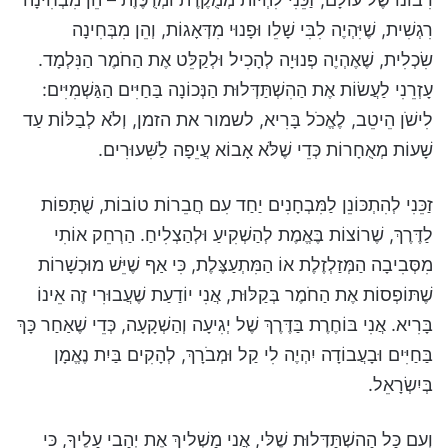
רִגְשִׁית, שֶׁיִּהְיֶה לִבִּי שָׁלֵו וּפָנוּי מִדְּאָגוֹת, וְהֵן מִבְּחִינָה
שִׂכְלִית, שֶׁאֶהְיֶה פְנוּיָה לְהָכִיל וּלְקַלֵּט אֶת הַחֹמֶר הַנִּלְמָד.
עָזְרֵנִי לַעֲשׂוֹת אֶת הַהִשְׁתַּדְּלוּת הַנְּכוֹנָה בַּחַיִּים הַגַּשְׁמִיִּים:
לִישֹׁן הֵיטֵב, לֶאֱכֹל בָּרִיא, לשמור את הזמן, וְלֹא לְבַלּוֹת עַד
שָׁעוֹת מְאֻחָרוֹת כְּדֵי שֶׁלֹּא אָבוֹא עֲיֵפָה לַשִּׁעוּרִים.
זַכֵּנִי לְהִתְכּוֹנֵן לַמִּבְחָנִים יַחַד עִם חֲבֵרוֹת טוֹבוֹת, שֻׁתָּפוֹת
לַדֶּרֶךְ, שֶׁרוֹצוֹת בֶּאֱמֶת לְהַשְׁקִיעַ וּלְהַצְלִיחַ. הַרְחֵק אוֹתִי
מִסְּבִיבָה הַמְּזַלְזֶלֶת אוֹ הַמִּתְעַצֶּלֶת, כִּי אַף שֶׁיֵּשׁ מוּכְשָׁרוֹת
שֶׁתּוֹפְסוֹת אֶת הַחֹמֶר בְּקַלּוּת, אֲנִי יוֹדַעַת שֶׁעֲבוּרִי זֶה אֵינוֹ
בָּרִיא. אֲנִי בּוֹחֶרֶת בַּדֶּרֶךְ שֶׁל יְגִיעָה וְהַשְׁקָעָה, כְּדֵי שֶׁאַחַר כָּךְ
בַּחַיִּים וּבָעֲבוֹדָה יִהְיֶה לִי קַל וּמְבֹרָךְ, לְהָקִים בַּיִת נֶאֱמָן
בְּיִשְׂרָאֵל.
וְעִם כָּל הַהִשְׁתַּדְּלוּת שֶׁלִּי, אֲנִי מַשְׁלִיךְ אֶת יְהָבִי עָלֶיךָ, כִּי