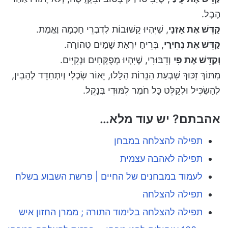
הֶבֶל.
קַדֵּשׁ אֶת אָזְנַי
, שֶׁיִּהְיוּ קַשּׁוּבוֹת לְדִבְרֵי חָכְמָה וֶאֱמֶת.
קַדֵּשׁ אֶת נְחִירַי
, בְּרֵיחַ יִרְאַת שָׁמַיִם טְהוֹרָה.
וְקַדֵּשׁ אֶת פִּי
וְדִבּוּרִי, שֶׁיִּהְיוּ מְפֻקָּחִים וּנְקִיִּים.
מִתּוֹךְ זִכּוּךְ שִׁבְעַת הַנֵּרוֹת הַלָּלוּ, יֵאוֹר שִׂכְלִי וְיִתְחַדֵּד לְהָבִין,
לְהַשְׂכִּיל וּלְקַלֵּט כָּל חֹמֶר לִמּוּדִי בְּנָקֵל.
אהבתם? יש עוד מלא…
תפילה להצלחה במבחן
תפילה לאהבה עצמית
לעמוד במבחנים של החיים | פרשת השבוע בשלח
תפילה להצלחה
תפילה להצלחה בלימוד התורה ; ממרן החזון איש