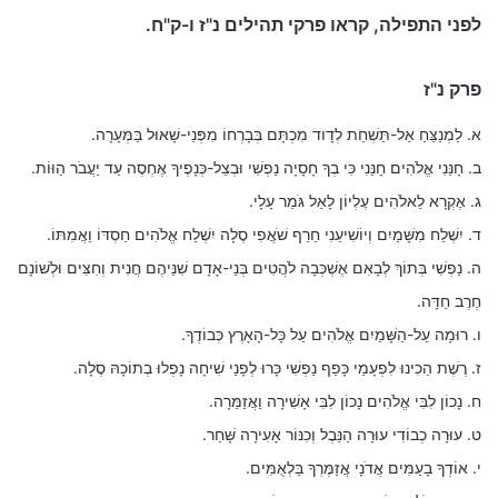
לפני התפילה, קראו פרקי תהילים נ"ז ו-ק"ח.
פרק נ"ז
א. לַמְנַצֵּחַ אַל-תַּשְׁחֵת לְדָוד מִכְתָּם בְּבָרְחוֹ מִפְּנֵי-שָׁאוּל בַּמְּעָרָה.
ב. חָנֵּנִי אֱלֹהִים חָנֵּנִי כִּי בְךָ חָסָיָה נַפְשִׁי וּבְצֵל-כְּנָפֶיךָ אֶחְסֶה עַד יַעֲבֹר הַוּוֹת.
ג. אֶקְרָא לֵאלֹהִים עֶלְיוֹן לָאֵל גֹּמֵר עָלָי.
ד. יִשְׁלַח מִשָּׁמַיִם וְיוֹשִׁיעֵנִי חֵרֵף שֹׁאֲפִי סֶלָה יִשְׁלַח אֱלֹהִים חַסְדּוֹ וַאֲמִתּוֹ.
ה. נַפְשִׁי בְּתוֹךְ לְבָאִם אֶשְׁכְּבָה לֹהֲטִים בְּנֵי-אָדָם שִׁנֵּיהֶם חֲנִית וְחִצִּים וּלְשׁוֹנָם
חֶרֶב חַדָּה.
ו. רוּמָה עַל-הַשָּׁמַיִם אֱלֹהִים עַל כָּל-הָאָרֶץ כְּבוֹדֶךָ.
ז. רֶשֶׁת הֵכִינוּ לִפְעָמַי כָּפַף נַפְשִׁי כָּרוּ לְפָנַי שִׁיחָה נָפְלוּ בְתוֹכָהּ סֶלָה.
ח. נָכוֹן לִבִּי אֱלֹהִים נָכוֹן לִבִּי אָשִׁירָה וַאֲזַמֵּרָה.
ט. עוּרָה כְבוֹדִי עוּרָה הַנֵּבֶל וְכִנּוֹר אָעִירָה שָּׁחַר.
י. אוֹדְךָ בָעַמִּים אֲדֹנָי אֲזַמֶּרְךָ בַּלְאֻמִּים.