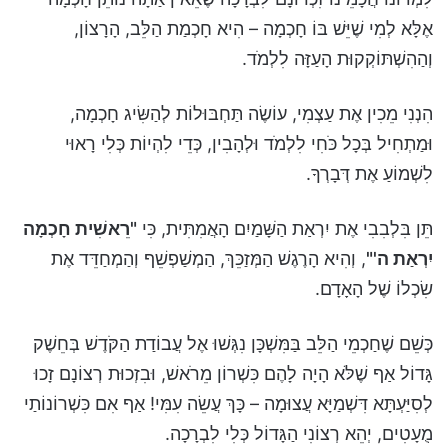
אֶלָּא לְמִי שֶׁיֵּשׁ בּוֹ חָכְמָה – הִיא חָכְמַת הַלֵּב, הָרָצוֹן,
וְהַהִשְׁתּוֹקְקוּת הָעַזָּה לִלְמֹד.
הִנְנִי מֵכִין אֶת עַצְמִי, עוֹשֶׂה תַּחְבּוּלוֹת לְהַשִּׂיג חָכְמָה,
וּמַתְחִיל בְּכָל כֹּחִי לִלְמֹד וּלְהָבִין, כְּדֵי לִהְיוֹת כְּלִי רָאוּי
לִשְׁמוֹעַ אֶת דְּבָרְךָ.
תֵּן בִּלְבִבִי אֶת יִרְאַת הַשָּׁמַיִם הָאֲמִתִּית, כִּי
"רֵאשִׁית חָכְמָה
יִרְאַת ה'"
, וְהִיא הָרֶגֶשׁ הַמְּזַכֵּךְ, הַמְשַׁפְשֵׁף וְהַמְחַדֵּד אֶת
שִׂכְלוֹ שֶׁל הָאָדָם.
כְּשֵׁם שֶׁחַכְמֵי הַלֵּב בַּמִּשְׁכָּן נִגְּשׁוּ אֶל עֲבוֹדַת הַקֹּדֶשׁ בְּחֵשֶׁק
גָּדוֹל אַף שֶׁלֹּא הָיָה לָהֶם כִּשְׁרוֹן מֵרֹאשׁ, וּבִזְכוּת רְצוֹנָם זָכוּ
לְסִיַּעְתָּא דִּשְׁמַיָּא עֲצוּמָה – כָּךְ עֲשֵׂה עִמִּי! אַף אִם כִּשְׁרוֹנוֹתַי
מֻעָטִים, יְהֵא רְצוֹנִי הַגָּדוֹל כְּלִי לִבְרָכָה.