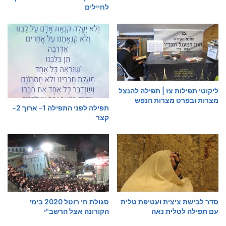
לחיילים
ליקוטי תפילות צז | תפילה להנצל
מצרות ובפרט מצרות הנפש
תפילה לפני התפילה 1- ארוך 2-
קצר
סדר לבישת ציצית ועטיפת טלית
סגולת חי רוטל 2020 בימי
עם תפילה לטלית נאה
הקורונה אצל הרשב"י