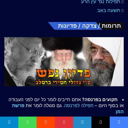
תפילות נגד עין הרע
תשעה באב
תרומות / צדקה / פדיונות
תקועים בפרנסה?
אתם חייבים לומר כל יום לפני העבודה
או בסוף היום –
תפילה לפרנסה
. גם סגולה לומר את
פרשת
המן
מחפשים את החלק השני שלכם?
לפניכם מאגר
תפילות
לזיווג הגון