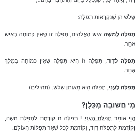
שָׁלֹשׁ הֵן שֶׁנִּקְרָאוֹת תְּפִלָּה:
תְּפִלָּה לְמֹשֶׁה
אִישׁ הָאֱלֹהִים, תְּפִלָּה זוֹ שֶׁאֵין כְּמוֹתָהּ בְּאִישׁ
אַחֵר.
תְּפִלָּה לְדָוִד
, תְּפִלָּה זוֹ הִיא תְּפִלָּה שֶׁאֵין כְּמוֹתָהּ בְּמֶלֶךְ
אַחֵר.
תְּפִלָּה לְעָנִי
, תְּפִלָּה הִיא מֵאוֹתָן שָׁלֹשׁ. (תהילים)
מִי חֲשׁוּבָה מִכֻּלָּן?
הֱוֵי אוֹמֵר
תְּפִלַּת הֶעָנִי
! תְּפִלָּה זוֹ קוֹדֶמֶת לִתְפִלַּת מֹשֶׁה,
וְקוֹדֶמֶת לִתְפִלַּת דָּוִד, וְקוֹדֶמֶת לְכָל שְׁאָר תְּפִלּוֹת הָעוֹלָם.