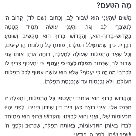
מָה הַטַּעַם?
מִשּׁוּם שֶׁהֶעָנִי הוּא שְׁבוּר לֵב, וְכָתוּב (שם לד) קָרוֹב ה'
לְנִשְׁבְּרֵי לֵב וְגוֹ'. וְהֶעָנִי עוֹשֶׂה תָמִיד קְטָטָה
בַּקָּדוֹשׁ-בָּרוּךְ-הוּא, וְהַקָּדוֹשׁ בָּרוּךְ הוּא מַקְשִׁיב וְשׁוֹמֵעַ
דְּבָרָיו. כֵּיוָן שֶׁמִּתְפַּלֵּל תְּפִלָּתוֹ, פּוֹתֵחַ כָּל חַלּוֹנוֹת הָרְקִיעִים,
וְכָל שְׁאָר הַתְּפִלּוֹת שֶׁעוֹלֶה לְמַעְלָה, דּוֹחֶה אוֹתָן אוֹתוֹ עָנִי
שְׁבוּר לֵב, שֶׁכָּתוּב
תְּפִלָּה לְעָנִי כִי יַעֲטֹף
. כִּי יִתְעַטֵּף צָרִיךְ לוֹ
לִכְתֹּב! מַה זֶּה כִי יַעֲטֹף? אֶלָּא הוּא עוֹשֶׂה עִטּוּף לְכָל תְּפִלּוֹת
הָעוֹלָם, וְלֹא נִכְנָסוֹת עַד שֶׁנִּכְנֶסֶת תְּפִלָּתוֹ.
וְהַקָּדוֹשׁ בָּרוּךָ הוּא אוֹמֵר: יִתְעַטְּפוּ כָּל הַתְּפִלּוֹת, וּתְפִלָּה זוֹ
תִּכָּנֵס אֵלַי. אֵינִי רוֹצֶה כָּאן בֵּית דִּין שֶׁיִּדּוֹן בֵּינֵינוּ. לְפָנַי יִהְיוּ
תַּרְעוֹמוֹת שֶׁלּוֹ, וַאֲנִי וְהוּא לְבַדֵּנוּ. וְהַקָּדוֹשׁ בָּרוּךְ הוּא מִתְיַחֵד
לְבַדּוֹ בְּאוֹתָן הַתַּרְעוֹמוֹת, בְּאוֹתָהּ תְּפִלָּה, שֶׁכָּתוּב וְלִפְנֵי ה'
יִשְׁפֹּךְ שִׂיחוֹ. לִפְנֵי ה' בְּוַדַּאי.