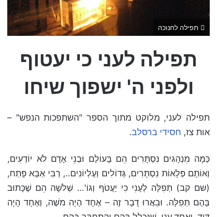
תפילה לחנוכה
תפילה לעני כי יעטוף
ולפני ה' ישפוך שיחו
תפילה לעני, מלוקט מתוך הספר "השתפכות הנפש" –
אות צז,
חסידי ברסלב
.
כַּמָּה מִנְהָגִים נִסְתָּרִים הֵם בָּעוֹלָם וּבְנֵי אָדָם לֹא יוֹדְעִים,
וְאוֹתָם פְּלָאוֹת נִסְתָּרִים, גְּדוֹלִים וְעֶלְיוֹנִים.., רַבִּי אַבָּא פָּתַח,
(שם קב) תְּפִלָּה לְעָנִי כִי יַעֲטֹף וְגוֹ'… שְׁלֹשָׁה הֵם שֶׁכָּתוּב
בָּהֶם תְּפִלָּה. וּבֵאֲרוּ דָבָר זֶה – אֶחָד הָיָה מֹשֶׁה, וְאֶחָד הָיָה
דָּוִד, וְאֶחָד עָנִי, שֶׁנִּכְלָל בָּהֶם וְהִתְחַבֵּר בָּהֶם..,