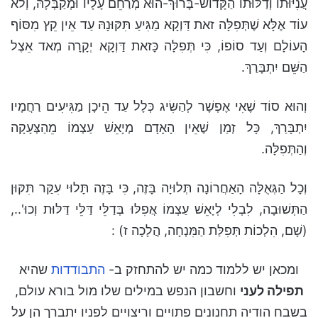
עֲנִיּוּתוֹ וְדַלּוּתוֹ הַקָּדוֹשׁ-בָּרוּךְ-הוּא מְרַחֵם עָלָיו וּמְקַבְּלָהּ, וְלא
עוֹד אֶלָּא שֶׁתְּפִלָּה זאת דַּוְקָא מַגִּיעַ תִּקּוּנָהּ עַד אֵין קֵץ מִסּוֹף
הָעוֹלָם וְעַד סוֹפוֹ, כִּי תְּפִלָּה כָּזאת דַּוְקָא יְקָרָה מְאד אֵצֶל
הַשֵּׁם יִתְבָּרַךְ.
וְהוּא סוֹד שֶׁאִי אֶפְשָׁר לְהַשִּׂיג כְּלָל עַד הֵיכָן מַגִּיעִים רַחֲמָיו
יִתְבָּרַךְ, כָּל זְמַן שֶׁאֵין הָאָדָם מְיָאֵשׁ עַצְמוֹ מֵהַצְּעָקָה
וְהַתְּפִלָּה.
וְכָל הַגְּאֻלָּה הָאַחֲרוֹנָה תְּלוּיָה בָּזֶה, כִּי בָּזֶה תָּלוּי עִקַּר תִּקּוּן
הַתְּשׁוּבָה, לִבְלִי לְיָאֵשׁ עַצְמוֹ אֲפִלּוּ בְּדַלֵּי דַּלֵּי דַּלּוּת וְכוּ'..,
(שָׁם, הִלְכוֹת תְּפִלַּת הַמִּנְחָה, הֲלָכָה ז) :
ומכאן יש ללמוד כמה יש להתחזק ב-
התבודדות
שהיא
תפילה לעני
וחשבון הנפש במילים שלו מול בורא עולם,
בשבח הודיה תחנונים פתויים וריצויים לפניו יתברך הן על