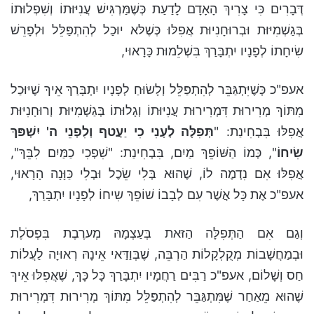
דְּבָרִים כִּי צָרִיךְ הָאָדָם לָדַעַת כְּשֶׁמַּרְגִּישׁ עֲנִיּוּתוֹ וְשִׁפְלוּתוֹ
בְּגַשְׁמִיּוּת וּבְרוּחָנִיוּת אֲפִלּוּ כְּשֶׁלּא יוּכַל לְהִתְפַּלֵּל וּלְפָרֵשׁ
שִׂיחָתוֹ לְפָנָיו יִתְבָּרַךְ בִּשְׁלֵמוּת כָּרָאוּי,
אעפ"כ כְּשֶׁיִּתְגַּבֵּר לְהִתְפַּלֵּל וְלָשׂוּחַ לְפָנָיו יִתְבָּרַךְ אֵיךְ שֶׁיּוּכַל
מִתּוֹךְ מְרִירוּת דִּמְרִירוּת עֲנִיּוּתוֹ וְגָלוּתוֹ בְּגַשְׁמִיּוּת וְרוּחָנִיּוּת
אֲפִלּוּ בִּבְחִינַת: "
תְּפִלָּה לְעָנִי כִי יַעֲטף וְלִפְנֵי ה' יִשְׁפּךְ
שִׂיחוֹ
", כְּמוֹ הַשּׁוֹפֵךְ מַיִם, בִּבְחִינַת: "שִׁפְכִי כַמַּיִם לִבֵּךְ",
אֲפִלּוּ אִם נִדְמֶה לוֹ, שֶׁהוּא בְּלִי שֵׂכֶל וּבְלִי כַּוָּנָה הָרָאוּי,
אעפ"כ אֶת כָּל אֲשֶׁר עִם לְבָבוֹ שׁוֹפֵךְ שִיחוֹ לְפָנָיו יִתְבָּרַךְ,
וְגַם אִם הַתְּפִלָּה הַזּאת בְּעַצְמָהּ מְערֶבֶת בִּפְסֹלֶת
וּבְמַחֲשָׁבוֹת מְקֻלְקָלוֹת הַרְבֵּה, שֶׁבְּוַדַּאי אֵינָהּ רְאוּיָה לַעֲלוֹת
חַס וְשָׁלוֹם, אעפ"כ רַבִּים רַחֲמָיו יִתְבָּרַךְ כָּל כָּךְ, שֶׁאֲפִלּוּ אֵיךְ
שֶׁהוּא מֵאַחַר שֶׁמִּתְגַּבֵּר לְהִתְפַּלֵּל מִתּוֹךְ מְרִירוּת דִּמְרִירוּת