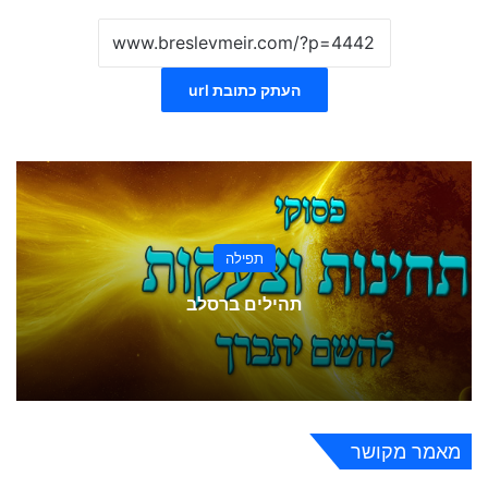
העתק כתובת url
תפילה
תהילים ברסלב
מאמר מקושר