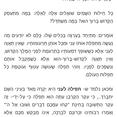
כָּל חֵילוֹת הַשָּׁמַיִם שׁוֹאֲלִים אֵלֶּה לְאֵלֶּה: בַּמֶּה מִתְעַסֵּק
הַקָּדוֹשׁ בָּרוּךְ הוּא? בַּמֶּה מִשְׁתַּדֵּל?
אוֹמְרִים: מִתְיַחֵד בְּעֶרְגָּה בַּכֵּלִים שֶׁלּוֹ. כֻּלָּם לֹא יוֹדְעִים מַה
נַּעֲשֶׂה מִתְּפִלַּת אוֹתוֹ עָנִי וּמִכָּל אוֹתָן תַּרְעוֹמוֹתָיו. שֶׁאֵין תַּאֲוָה
לֶעָנִי אֶלָּא כְּשֶׁשּׁוֹפֵךְ דִּמְעוֹתָיו בְּתַרְעֹמֶת לִפְנֵי הַמֶּלֶךְ הַקָּדוֹשׁ,
וְאֵין תַּאֲוָה לַקָּדוֹשׁ-בָּרוּךְ-הוּא אֶלָּא כְּשֶׁמְּקַבֵּל אוֹתָם
וְנִשְׁפָּכִים לְפָנָיו. וְזוֹהִי תְפִלָּה שֶׁעוֹשָׂה עִטּוּף וְעוֹטֶפֶת כָּל
תְּפִלּוֹת הָעוֹלָם.
ומכאן נלמד ש-
תפילה לעני
הִיא יְקָרָה מְאד בְּעֵינֵי הַשֵּׁם
יִתְבָּרַךְ.., כִּי עִקַּר הַקָּרְבַּן עַתָּה הוּא תְּפִלָּה כִּי עַל-יְדֵי- זֶה
עִקַּר הַתְּשׁוּבָה בְּחִינַת "קְחוּ עִמָּכֶם דְּבָרִים וְשׁוּבוּ אֶל ה'"
וְאָמְרוּ רַבּוֹתֵינוּ זִכְרוֹנָם לִבְרָכָה, אֵינוֹ מְבַקֵּשׁ מִכֶּם אֶלָּא