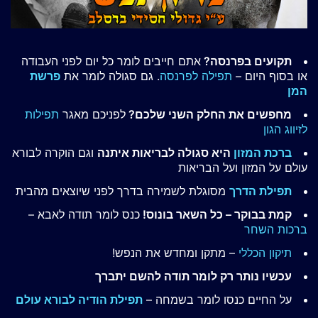
תקועים בפרנסה?
אתם חייבים לומר כל יום לפני העבודה
או בסוף היום –
תפילה לפרנסה
. גם סגולה לומר את
פרשת
המן
מחפשים את החלק השני שלכם?
לפניכם מאגר
תפילות
לזיווג הגון
ברכת המזון
היא סגולה לבריאות איתנה
וגם הוקרה לבורא
עולם על המזון ועל הבריאות
תפילת הדרך
מסוגלת לשמירה בדרך לפני שיוצאים מהבית
קמת בבוקר – כל השאר בונוס!
כנס לומר תודה לאבא –
ברכות השחר
תיקון הכללי
– מתקן ומחדש את הנפש!
עכשיו נותר רק לומר תודה להשם יתברך
על החיים כנסו לומר בשמחה –
תפילת הודיה לבורא עולם