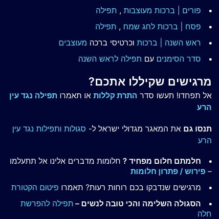
פורים | ברכות מעוצבות
,
תפילה
פסח | ברכות
לחג שמח
,
תפילה
ראש השנה | ברכות
וכרטיסי ברכה
מעוצבים
סדר הסימנים
עם
תפילה לראש השנה
מרגישים שקיללו אתכם?
אל תפחדו! תעשו סדר
התרת קללות
או תאמרו
תפילה נגד עין
הרע
תנסו גם
את המאגר מגדולי ישראל ל-
סגולות ותפילות נגד עין
הרע
חלמתם חלום מפחיד ?
חלומות מדברים אלינו אל תתעלמו
–
פירוש / פתרון חלומות
מרגישים שנדבקו בכם רוחות רעות? תאמרו
פיטום הקטורת
הסגולה השלימה והכי טובה לנשים –
תפילה להפרשת
חלה