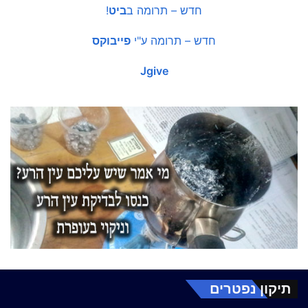
חדש – תרומה ב
ביט
!
חדש – תרומה ע"י
פייבוקס
Jgive
תיקון נפטרים