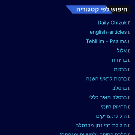
חיפוש לפי קטגוריה
Daily Chizuk
english-articles
Tehillim – Psalms
אלול
בדיחות
ברכות
ברכות לראש השנה
ברסלב
ברסלב מאיר כללי
החיזוק היומי
הילולת צדיקים
הילולת רבי נתן מברסלב
הלכה פסוקה (למעשה ומנהגים)