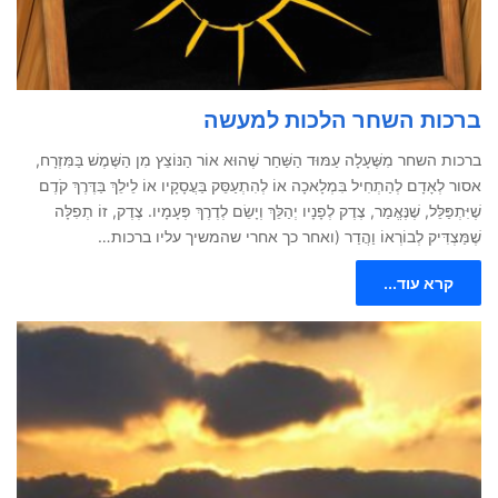
ברכות השחר הלכות למעשה
ברכות השחר מִשֶּׁעָלָה עַמּוּד הַשַּׁחַר שֶׁהוּא אוֹר הַנּוֹצֵץ מִן הַשֶּׁמֶשׁ בַּמִּזְרָח,
אסור לְאָדָם לְהַתְחִיל בִּמְלָאכָה אוֹ לְהִתְעַסֵּק בַּעֲסָקָיו אוֹ לֵילֵךְ בַּדֶּרֶךְ קֹדֶם
שֶׁיִּתְפַּלֵּל, שֶׁנֶּאֱמַר, צֶדֶק לְפָנָיו יְהַלֵּךְ וְיָשֵׂם לְדֶרֶךְ פְּעָמָיו. צֶדֶק, זוֹ תְפִלָּה
שֶׁמַּצְדִּיק לְבוֹרְאוֹ וַהֲדַר (ואחר כך אחרי שהמשיך עליו ברכות…
קרא עוד...