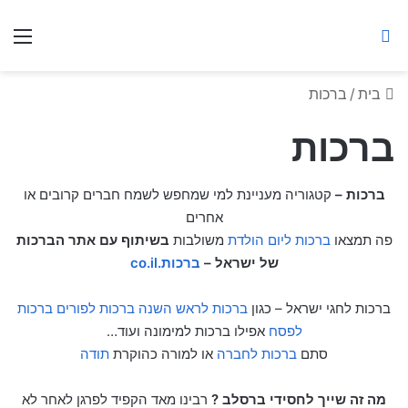
ברסלב מאיר ע"ר
חיפוש באתר
תפ
בית
/
ברכות
ברכות
ברכות –
קטגוריה מעניינת למי שמחפש לשמח חברים קרובים או
אחרים
פה תמצאו
ברכות ליום הולדת
משולבות
בשיתוף עם אתר הברכות
של ישראל –
ברכות.co.il
ברכות לחגי ישראל – כגון
ברכות לראש השנה
ברכות לפורים
ברכות
לפסח
אפילו ברכות למימונה ועוד…
סתם
ברכות לחברה
או למורה כהוקרת
תודה
מה זה שייך לחסידי ברסלב ?
רבינו מאד הקפיד לפרגן לאחר לא