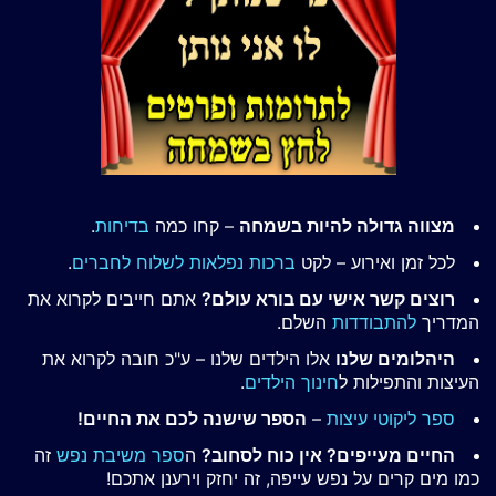
מצווה גדולה להיות בשמחה
– קחו כמה
בדיחות
.
לכל זמן ואירוע – לקט
ברכות נפלאות לשלוח לחברים
.
רוצים קשר אישי עם בורא עולם?
אתם חייבים לקרוא את
המדריך
להתבודדות
השלם.
היהלומים שלנו
אלו הילדים שלנו – ע"כ חובה לקרוא את
העיצות והתפילות ל
חינוך הילדים
.
ספר ליקוטי עיצות
–
הספר שישנה לכם את החיים!
החיים מעייפים? אין כוח לסחוב?
ה
ספר משיבת נפש
זה
כמו מים קרים על נפש עייפה, זה יחזק וירענן אתכם!