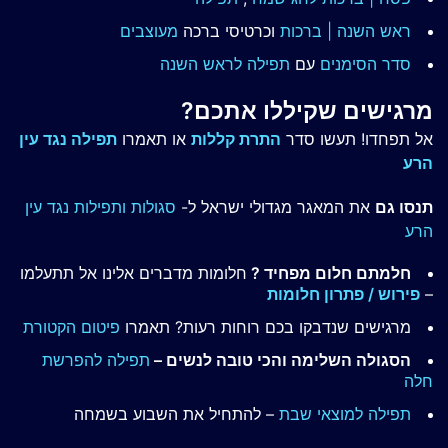
ראש השנה | ברכות
וכרטיסי ברכה
מעוצבים
סדר הסימנים
עם
תפילה לראש השנה
מרגישים שקיללו אתכם?
אל תפחדו! תעשו סדר
התרת קללות
או תאמרו
תפילה נגד עין
הרע
תנסו גם
את המאגר מגדולי ישראל ל-
סגולות ותפילות נגד עין
הרע
חלמתם חלום מפחיד ?
חלומות מדברים אלינו אל תתעלמו
–
פירוש / פתרון חלומות
מרגישים שנדבקו בכם רוחות רעות? תאמרו
פיטום הקטורת
הסגולה השלימה והכי טובה לנשים –
תפילה להפרשת
חלה
תפילה למוצאי שבת
– להתחיל את השבוע בשמחה