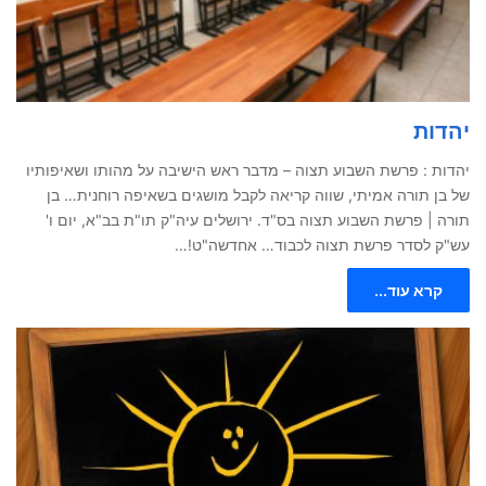
יהדות
יהדות : פרשת השבוע תצוה – מדבר ראש הישיבה על מהותו ושאיפותיו
של בן תורה אמיתי, שווה קריאה לקבל מושגים בשאיפה רוחנית… בן
תורה | פרשת השבוע תצוה בס"ד. ירושלים עיה"ק תו"ת בב"א, יום ו'
עש"ק לסדר פרשת תצוה לכבוד… אחדשה"ט!…
קרא עוד...