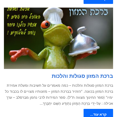
ברכת המזון סגולות והלכות
ברכת המזון סגולות והלכות – כמה מאמרים על חשיבות ומעלת אמירת
ברכת המזון בכוונה. "הזהיר בברכת המזון – מזונותיו מצויים לו בכבוד כל
ימיו" (ספר החינוך מצווה ת"ל). ספר המידות לרבי נחמן מברסלב – ערך
אכילה : עַל-יְדֵי בִּרְכַּת הַמָּזוֹן נִתְוַדַּע הַשֵּׁם יִתְבָּרַךְ…
קרא עוד...