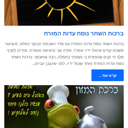
ברכות השחר נוסח עדות המזרח
ברכות השחר נוסח עדות המזרח עם סדר השכמת הבוקר המלא. (כשיעור
משנתו קודם שיטול ידיו יאמר): מוֹדֶה אֲנִי (האישה אומרת: מודָה) לְפָנֶיךָ
מֶלֶךְ חַי וְקַיָּם שֶהֶחֱזַרְתָּ בִּי נִשְׁמָתִי בְחֶמְלָה, רַבָּה אֱמוּנָתֶךָ: ברכות השחר
נוסח עדות המזרח (אחר שנטל ידיו, לפני שינגבן יגביהן…
קרא עוד...