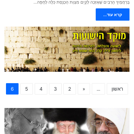
בְּרַחֲמֶיךָ הָרַבִּים שֶׁאֶזְכֶּה לְקַיֵּם מִצְוַת הַכְנָסַת כַּלָּה לַחֻפָּה…
קרא עוד...
ראשון
...
«
2
3
4
5
6