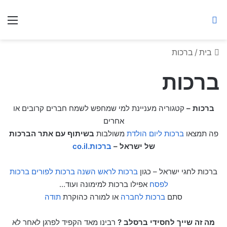
ברסלב מאיר ע"ר
חיפוש באתר
תפ
בית
/
ברכות
ברכות
ברכות –
קטגוריה מעניינת למי שמחפש לשמח חברים קרובים או
אחרים
פה תמצאו
ברכות ליום הולדת
משולבות
בשיתוף עם אתר הברכות
של ישראל –
ברכות.co.il
ברכות לחגי ישראל – כגון
ברכות לראש השנה
ברכות לפורים
ברכות
לפסח
אפילו ברכות למימונה ועוד…
סתם
ברכות לחברה
או למורה כהוקרת
תודה
מה זה שייך לחסידי ברסלב ?
רבינו מאד הקפיד לפרגן לאחר לא