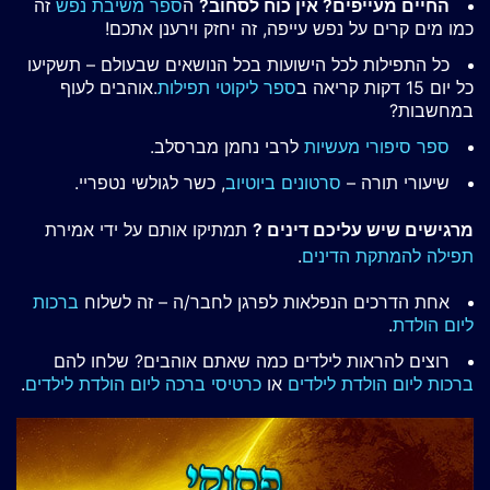
החיים מעייפים? אין כוח לסחוב?
ה
ספר משיבת נפש
זה
כמו מים קרים על נפש עייפה, זה יחזק וירענן אתכם!
כל התפילות לכל הישועות בכל הנושאים שבעולם – תשקיעו
כל יום 15 דקות קריאה ב
ספר ליקוטי תפילות
.אוהבים לעוף
במחשבות?
ספר סיפורי מעשיות
לרבי נחמן מברסלב.
שיעורי תורה –
סרטונים ביוטיוב
, כשר לגולשי נטפריי.
מרגישים שיש עליכם דינים ?
תמתיקו אותם על ידי אמירת
תפילה להמתקת הדינים
.
אחת הדרכים הנפלאות לפרגן לחבר/ה – זה לשלוח
ברכות
ליום הולדת
.
רוצים להראות לילדים כמה שאתם אוהבים? שלחו להם
ברכות ליום הולדת לילדים
או
כרטיסי ברכה ליום הולדת לילדים
.