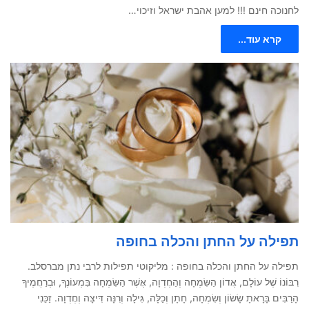
לחנוכה חינם !!! למען אהבת ישראל וזיכוי…
קרא עוד...
תפילה על החתן והכלה בחופה
תפילה על החתן והכלה בחופה : מליקוטי תפילות לרבי נתן מברסלב.
רִבּוֹנוֹ שֶׁל עוֹלָם, אֲדוֹן הַשִּׂמְחָה וְהַחֶדְוָה, אֲשֶׁר הַשִּׂמְחָה בִּמְעוֹנֶךָ, וּבְרַחֲמֶיךָ
הָרַבִּים בָּרָאתָ שָׂשׂוֹן וְשִׂמְחָה, חָתָן וְכַלָּה, גִּילָה וְרִנָּה דִּיצָה וְחֶדְוָה. זַכֵּנִי