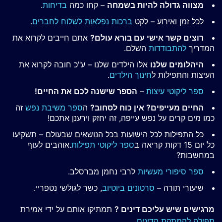
מצווה גדולה להיות בשמחה
– קחו כמה
בדיחות
.
לכל זמן ואירוע – לקט
ברכות נפלאות לשלוח לחברים
.
רוצים קשר אישי עם בורא עולם?
אתם חייבים לקרוא את
המדריך
להתבודדות
השלם.
היהלומים שלנו
אלו הילדים שלנו – ע"כ חובה לקרוא את
העיצות והתפילות ל
חינוך הילדים
.
ספר ליקוטי עיצות
–
הספר שישנה לכם את החיים!
החיים מעייפים? אין כוח לסחוב?
ה
ספר משיבת נפש
זה
כמו מים קרים על נפש עייפה, זה יחזק וירענן אתכם!
כל התפילות לכל הישועות בכל הנושאים שבעולם – תשקיעו
כל יום 15 דקות קריאה ב
ספר ליקוטי תפילות
.אוהבים לעוף
במחשבות?
ספר סיפורי מעשיות
לרבי נחמן מברסלב.
שיעורי תורה –
סרטונים ביוטיוב
, כשר לגולשי נטפריי.
מרגישים שיש עליכם דינים ?
תמתיקו אותם על ידי אמירת
תפילה להמתקת הדינים
.