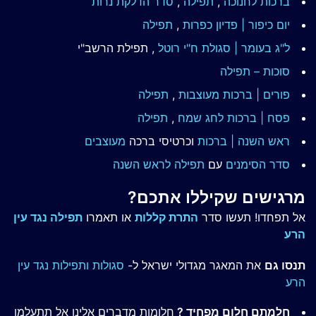
ברכות לחנוכה
,
תפילה
,
סדר הדלקת נרות
יום כיפור | פדיון כפרות
,
תפילה
ל"ג בעומר | סגולת ח"י רוטל
, תפילת הרשב"י
סוכות – תפילה
פורים | ברכות מעוצבות
,
תפילה
פסח | ברכות
לחג שמח
,
תפילה
ראש השנה | ברכות
וכרטיסי ברכה
מעוצבים
סדר הסימנים
עם
תפילה לראש השנה
מרגישים שקיללו אתכם?
אל תפחדו! תעשו סדר
התרת קללות
או תאמרו
תפילה נגד עין
הרע
תנסו גם
את המאגר מגדולי ישראל ל-
סגולות ותפילות נגד עין
הרע
חלמתם חלום מפחיד ?
חלומות מדברים אלינו אל תתעלמו