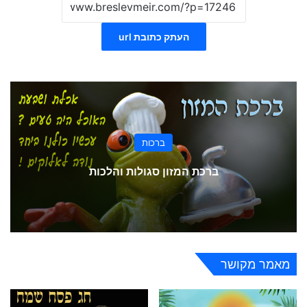
העתק כתובת url
ברכות
ברכת המזון סגולות והלכות
מאמר מקושר