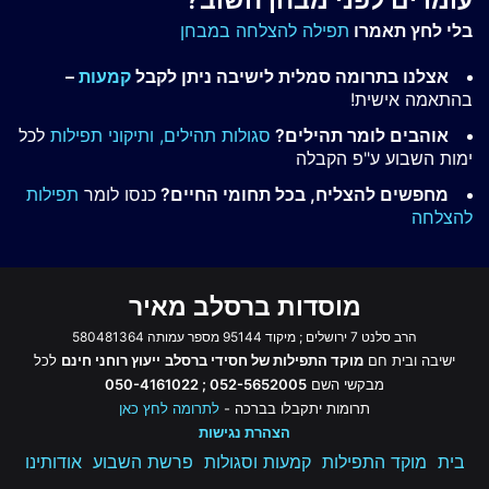
בלי לחץ תאמרו
תפילה להצלחה במבחן
אצלנו בתרומה סמלית לישיבה ניתן לקבל
קמעות
–
בהתאמה אישית!
אוהבים לומר תהילים?
סגולות תהילים,
ותיקוני תפילות
לכל
ימות השבוע ע"פ הקבלה
מחפשים להצליח, בכל תחומי החיים?
כנסו לומר
תפילות
להצלחה
מוסדות ברסלב מאיר
הרב סלנט 7 ירושלים ; מיקוד 95144 מספר עמותה 580481364
ישיבה ובית חם
מוקד התפילות של חסידי ברסלב
ייעוץ רוחני חינם
לכל
מבקשי השם
052-5652005 ; 050-4161022
תרומות יתקבלו בברכה -
לתרומה לחץ כאן
הצהרת נגישות
בית
מוקד התפילות
קמעות וסגולות
פרשת השבוע
אודותינו