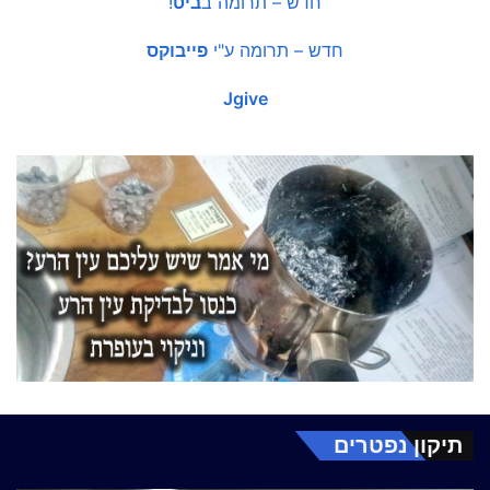
חדש – תרומה ב
ביט
!
חדש – תרומה ע"י
פייבוקס
Jgive
תיקון נפטרים