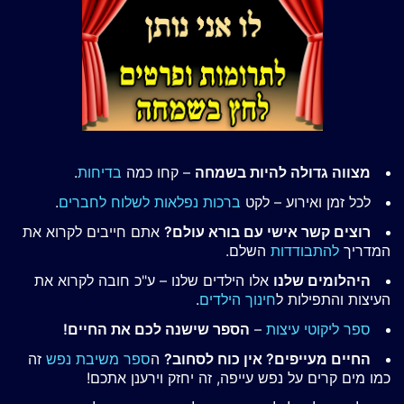
מצווה גדולה להיות בשמחה
– קחו כמה
בדיחות
.
לכל זמן ואירוע – לקט
ברכות נפלאות לשלוח לחברים
.
רוצים קשר אישי עם בורא עולם?
אתם חייבים לקרוא את
המדריך
להתבודדות
השלם.
היהלומים שלנו
אלו הילדים שלנו – ע"כ חובה לקרוא את
העיצות והתפילות ל
חינוך הילדים
.
ספר ליקוטי עיצות
–
הספר שישנה לכם את החיים!
החיים מעייפים? אין כוח לסחוב?
ה
ספר משיבת נפש
זה
כמו מים קרים על נפש עייפה, זה יחזק וירענן אתכם!