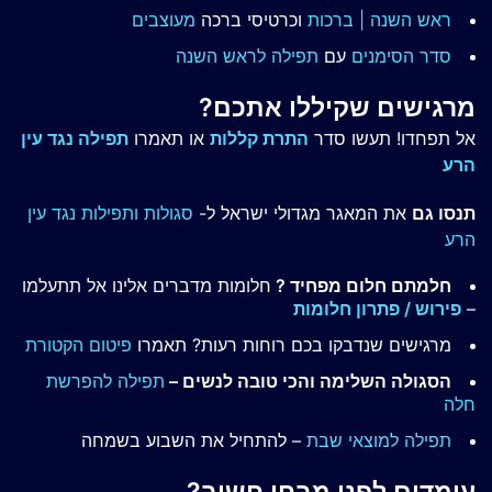
ראש השנה | ברכות
וכרטיסי ברכה
מעוצבים
סדר הסימנים
עם
תפילה לראש השנה
מרגישים שקיללו אתכם?
אל תפחדו! תעשו סדר
התרת קללות
או תאמרו
תפילה נגד עין
הרע
תנסו גם
את המאגר מגדולי ישראל ל-
סגולות ותפילות נגד עין
הרע
חלמתם חלום מפחיד ?
חלומות מדברים אלינו אל תתעלמו
–
פירוש / פתרון חלומות
מרגישים שנדבקו בכם רוחות רעות? תאמרו
פיטום הקטורת
הסגולה השלימה והכי טובה לנשים –
תפילה להפרשת
חלה
תפילה למוצאי שבת
– להתחיל את השבוע בשמחה
עומדים לפני מבחן חשוב?