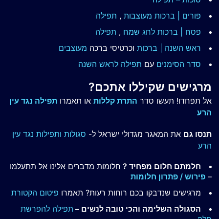
פורים | ברכות מעוצבות
,
תפילה
פסח | ברכות
לחג שמח
,
תפילה
ראש השנה | ברכות
וכרטיסי ברכה
מעוצבים
סדר הסימנים
עם
תפילה לראש השנה
מרגישים שקיללו אתכם?
אל תפחדו! תעשו סדר
התרת קללות
או תאמרו
תפילה נגד עין
הרע
תנסו גם
את המאגר מגדולי ישראל ל-
סגולות ותפילות נגד עין
הרע
חלמתם חלום מפחיד ?
חלומות מדברים אלינו אל תתעלמו
–
פירוש / פתרון חלומות
מרגישים שנדבקו בכם רוחות רעות? תאמרו
פיטום הקטורת
הסגולה השלימה והכי טובה לנשים –
תפילה להפרשת
חלה