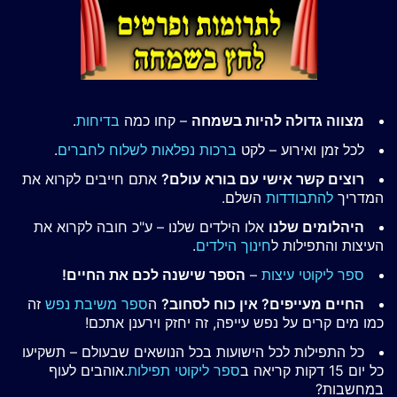
מצווה גדולה להיות בשמחה
– קחו כמה
בדיחות
.
לכל זמן ואירוע – לקט
ברכות נפלאות לשלוח לחברים
.
רוצים קשר אישי עם בורא עולם?
אתם חייבים לקרוא את
המדריך
להתבודדות
השלם.
היהלומים שלנו
אלו הילדים שלנו – ע"כ חובה לקרוא את
העיצות והתפילות ל
חינוך הילדים
.
ספר ליקוטי עיצות
–
הספר שישנה לכם את החיים!
החיים מעייפים? אין כוח לסחוב?
ה
ספר משיבת נפש
זה
כמו מים קרים על נפש עייפה, זה יחזק וירענן אתכם!
כל התפילות לכל הישועות בכל הנושאים שבעולם – תשקיעו
כל יום 15 דקות קריאה ב
ספר ליקוטי תפילות
.אוהבים לעוף
במחשבות?