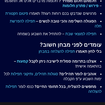
חלמתם חלום מפחיד ?
חלומות מדברים אלינו אל תתעלמו
–
פירוש / פתרון חלומות
מרגישים שנדבקו בכם רוחות רעות? תאמרו
פיטום הקטורת
הסגולה השלימה והכי טובה לנשים –
תפילה להפרשת
חלה
תפילה למוצאי שבת
– להתחיל את השבוע בשמחה
עומדים לפני מבחן חשוב?
בלי לחץ תאמרו
תפילה להצלחה במבחן
אצלנו בתרומה סמלית לישיבה ניתן לקבל
קמעות
–
בהתאמה אישית!
אוהבים לומר תהילים?
סגולות תהילים,
ותיקוני תפילות
לכל
ימות השבוע ע"פ הקבלה
מחפשים להצליח, בכל תחומי החיים?
כנסו לומר
תפילות
להצלחה