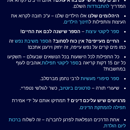
רוצים קשר אישי עם בורא עולם?
אתם חייבים לקרוא את
המדריך
להתבודדות
השלם.
היהלומים שלנו
אלו הילדים שלנו – ע"כ חובה לקרוא את
העיצות והתפילות ל
חינוך הילדים
.
ספר ליקוטי עיצות
–
הספר שישנה לכם את החיים!
החיים מעייפים? אין כוח לסחוב?
ה
ספר משיבת נפש
זה
כמו מים קרים על נפש עייפה, זה יחזק וירענן אתכם!
כל התפילות לכל הישועות בכל הנושאים שבעולם – תשקיעו
כל יום 15 דקות קריאה ב
ספר ליקוטי תפילות
.אוהבים לעוף
במחשבות?
ספר סיפורי מעשיות
לרבי נחמן מברסלב.
שיעורי תורה –
סרטונים ביוטיוב
, כשר לגולשי נטפריי.
מרגישים שיש עליכם דינים ?
תמתיקו אותם על ידי אמירת
תפילה להמתקת הדינים
.
אחת הדרכים הנפלאות לפרגן לחבר/ה – זה לשלוח
ברכות
ליום הולדת
.