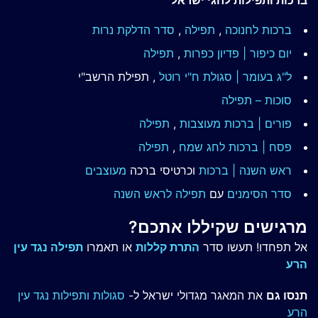
ברכות לחנוכה
,
תפילה
,
סדר הדלקת נרות
יום כיפור | פדיון כפרות
,
תפילה
ל"ג בעומר | סגולת ח"י רוטל
, תפילת הרשב"י
סוכות – תפילה
פורים | ברכות מעוצבות
,
תפילה
פסח | ברכות
לחג שמח
,
תפילה
ראש השנה | ברכות
וכרטיסי ברכה
מעוצבים
סדר הסימנים
עם
תפילה לראש השנה
מרגישים שקיללו אתכם?
אל תפחדו! תעשו סדר
התרת קללות
או תאמרו
תפילה נגד עין
הרע
תנסו גם
את המאגר מגדולי ישראל ל-
סגולות ותפילות נגד עין
הרע