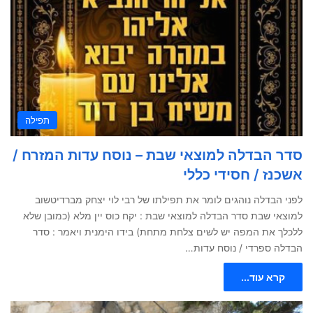
תפילה
סדר הבדלה למוצאי שבת – נוסח עדות המזרח /
אשכנז / חסידי כללי
לפני הבדלה נוהגים לומר את תפילתו של רבי לוי יצחק מברדיטשוב
למוצאי שבת סדר הבדלה למוצאי שבת : יקח כוס יין מלא (כמובן שלא
ללכלך את המפה יש לשים צלחת מתחת) בידו הימנית ויאמר : סדר
הבדלה ספרדי / נוסח עדות…
קרא עוד...