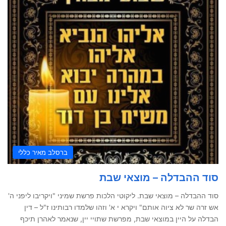
ברסלב מאיר כללי
סוד ההבדלה – מוצאי שבת
סוד ההבדלה – מוצאי שבת. ליקוטי הלכות פרשת שמיני "ויקריבו ליפני ה'
אש זרה שר לא ציוה אותם" ויקרא י א' וזהו שלמדו רבותינו ז"ל – דין
הבדלה על היין במוצאי שבת, מפרשת שתויי יין, שנאמר לאהרן תיכף