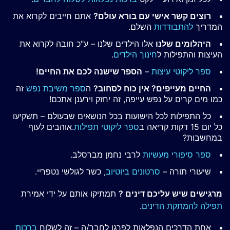
רוצים קשר אישי עם בורא עולם?
אתם חייבים לקרוא את
המדריך
להתבודדות
השלם.
היהלומים שלנו
אלו הילדים שלנו – ע"כ חובה לקרוא את
העיצות והתפילות ל
חינוך הילדים
.
ספר ליקוטי עיצות
–
הספר שישנה לכם את החיים!
החיים מעייפים? אין כוח לסחוב?
ה
ספר משיבת נפש
זה
כמו מים קרים על נפש עייפה, זה יחזק וירענן אתכם!
כל התפילות לכל הישועות בכל הנושאים שבעולם – תשקיעו
כל יום 15 דקות קריאה ב
ספר ליקוטי תפילות
.אוהבים לעוף
במחשבות?
ספר סיפורי מעשיות
לרבי נחמן מברסלב.
שיעורי תורה –
סרטונים ביוטיוב
, כשר לגולשי נטפריי.
מרגישים שיש עליכם דינים ?
תמתיקו אותם על ידי אמירת
תפילה להמתקת הדינים
.
אחת הדרכים הנפלאות לפרגן לחבר/ה – זה לשלוח
ברכות