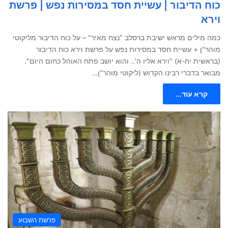
כוח הדיבור | עשיית חסד במסירות נפש | פרשת
וירא
כמה מילים מראש ישיבת ברסלב "נצח מאיר" – על כוח הדיבור מליקוטי
מוהר"ן + עשיית חסד במסירות נפש על פרשת וירא כוח הדיבור
(בראשית יח-א) "וירא אליו ה'.. והוא יושב פתח האוהל כחום היום".
מבואר בדברי רבינו הקדוש (ליקוטי מוהר"ן…
קרא עוד...
פרשת השבוע