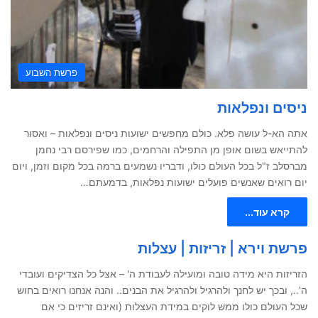
פרשת השבוע
ניסים ונפלאות
אתה הא-ל עושה פלא. כולם מחפשים ישועות ניסים ונפלאות – ואסור
להתייאש בשום אופן מן התפילה והרחמים, כמו שפירסם רבי נחמן
מברסלב ז"ל בכל העולם כולו, ודבריו נשמעים ברמה בכל מקום וזמן, ויום
יום רואים שאנשים פועלים ישועות נפלאות, בדמעתם…
קרא עוד...
פרשת וירא | זריזות | עצלות
הזריזות היא מידה טובה ומועילה לעבודת ה' – אצל כל הצדיקים ועובדי
ה'.., ובכך יש לחנך ולהרגיל ולהרגיל את הבנים.. והנה אנחנו רואים בחוש
שכל העולם כולו ממש לוקים במידת העצלות (ואינם זריזים כי אם