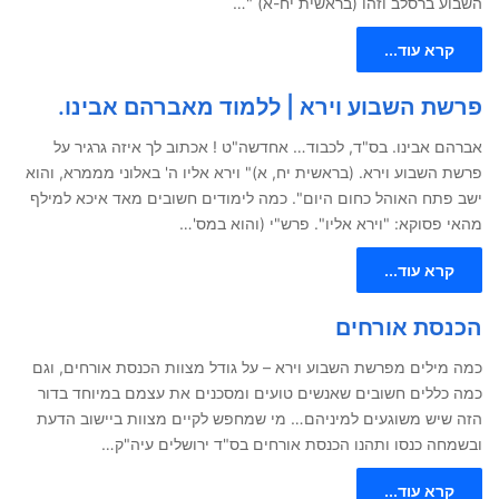
השבוע ברסלב וזהו (בראשית יח-א) "…
קרא עוד...
פרשת השבוע וירא | ללמוד מאברהם אבינו.
אברהם אבינו. בס"ד, לכבוד… אחדשה"ט ! אכתוב לך איזה גרגיר על
פרשת השבוע וירא. (בראשית יח, א)" וירא אליו ה' באלוני מממרא, והוא
ישב פתח האוהל כחום היום". כמה לימודים חשובים מאד איכא למילף
מהאי פסוקא: "וירא אליו". פרש"י (והוא במס'…
קרא עוד...
הכנסת אורחים
כמה מילים מפרשת השבוע וירא – על גודל מצוות הכנסת אורחים, וגם
כמה כללים חשובים שאנשים טועים ומסכנים את עצמם במיוחד בדור
הזה שיש משוגעים למיניהם… מי שמחפש לקיים מצוות ביישוב הדעת
ובשמחה כנסו ותהנו הכנסת אורחים בס"ד ירושלים עיה"ק…
קרא עוד...