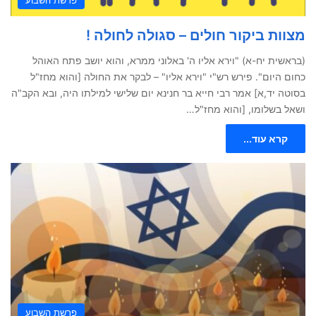
מצוות ביקור חולים – סגולה לחולה !
(בראשית יח-א) "וירא אליו ה' באלוני ממרא, והוא יושב פתח האוהל
כחום היום". פירש רש"י "וירא אליו" – לבקר את החולה [והוא מחז"ל
בסוטה יד,א] אמר רבי חייא בר חנינא יום שלישי למילתו היה, ובא הקב"ה
ושאל בשלומו, [והוא מחז"ל…
קרא עוד...
פרשת השבוע