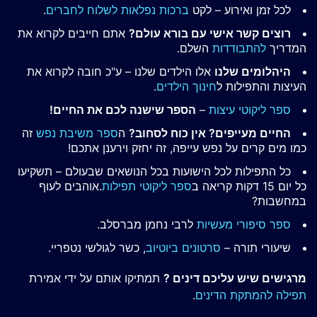
לכל זמן ואירוע – לקט
ברכות נפלאות לשלוח לחברים
.
רוצים קשר אישי עם בורא עולם?
אתם חייבים לקרוא את
המדריך
להתבודדות
השלם.
היהלומים שלנו
אלו הילדים שלנו – ע"כ חובה לקרוא את
העיצות והתפילות ל
חינוך הילדים
.
ספר ליקוטי עיצות
–
הספר שישנה לכם את החיים!
החיים מעייפים? אין כוח לסחוב?
ה
ספר משיבת נפש
זה
כמו מים קרים על נפש עייפה, זה יחזק וירענן אתכם!
כל התפילות לכל הישועות בכל הנושאים שבעולם – תשקיעו
כל יום 15 דקות קריאה ב
ספר ליקוטי תפילות
.אוהבים לעוף
במחשבות?
ספר סיפורי מעשיות
לרבי נחמן מברסלב.
שיעורי תורה –
סרטונים ביוטיוב
, כשר לגולשי נטפריי.
מרגישים שיש עליכם דינים ?
תמתיקו אותם על ידי אמירת
תפילה להמתקת הדינים
.