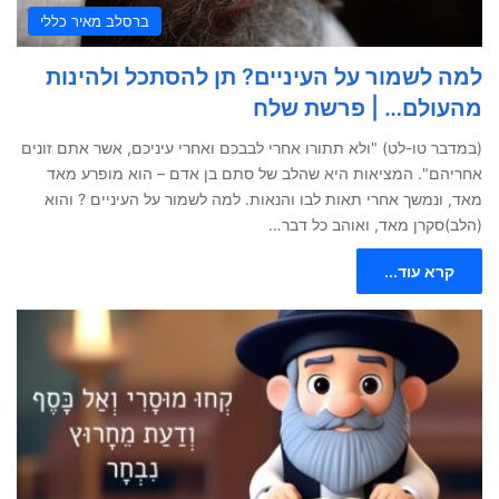
ברסלב מאיר כללי
למה לשמור על העיניים? תן להסתכל ולהינות
מהעולם… | פרשת שלח
(במדבר טו-לט) "ולא תתורו אחרי לבבכם ואחרי עיניכם, אשר אתם זונים
אחריהם". המציאות היא שהלב של סתם בן אדם – הוא מופרע מאד
מאד, ונמשך אחרי תאות לבו והנאות. למה לשמור על העיניים ? והוא
(הלב)סקרן מאד, ואוהב כל דבר…
קרא עוד...