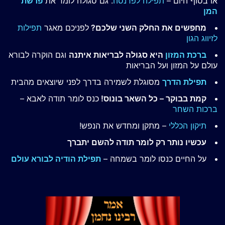
או בסוף היום –
תפילה לפרנסה
. גם סגולה לומר את
פרשת
המן
מחפשים את החלק השני שלכם?
לפניכם מאגר
תפילות
לזיווג הגון
ברכת המזון
היא סגולה לבריאות איתנה
וגם הוקרה לבורא
עולם על המזון ועל הבריאות
תפילת הדרך
מסוגלת לשמירה בדרך לפני שיוצאים מהבית
קמת בבוקר – כל השאר בונוס!
כנס לומר תודה לאבא –
ברכות השחר
תיקון הכללי
– מתקן ומחדש את הנפש!
עכשיו נותר רק לומר תודה להשם יתברך
על החיים כנסו לומר בשמחה –
תפילת הודיה לבורא עולם