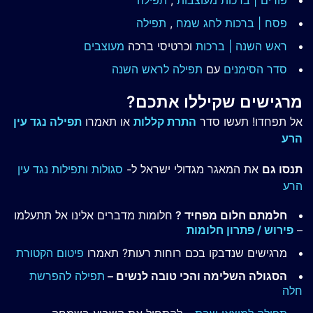
פורים | ברכות מעוצבות
,
תפילה
פסח | ברכות
לחג שמח
,
תפילה
ראש השנה | ברכות
וכרטיסי ברכה
מעוצבים
סדר הסימנים
עם
תפילה לראש השנה
מרגישים שקיללו אתכם?
אל תפחדו! תעשו סדר
התרת קללות
או תאמרו
תפילה נגד עין
הרע
תנסו גם
את המאגר מגדולי ישראל ל-
סגולות ותפילות נגד עין
הרע
חלמתם חלום מפחיד ?
חלומות מדברים אלינו אל תתעלמו
–
פירוש / פתרון חלומות
מרגישים שנדבקו בכם רוחות רעות? תאמרו
פיטום הקטורת
הסגולה השלימה והכי טובה לנשים –
תפילה להפרשת
חלה