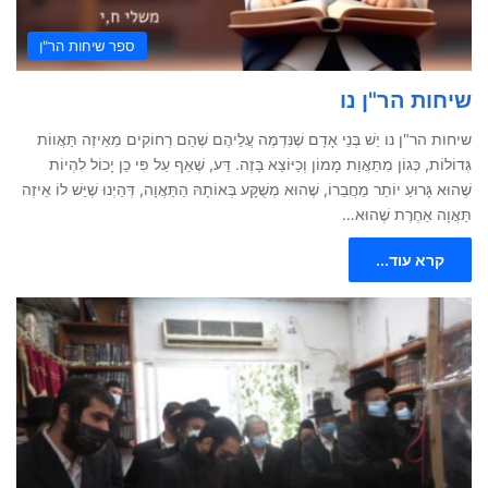
ספר שיחות הר"ן
שיחות הר"ן נו
שיחות הר"ן נו יֵשׁ בְּנֵי אָדָם שֶׁנִּדְמֶה עֲלֵיהֶם שֶׁהֵם רְחוֹקִים מֵאֵיזֶה תַּאֲווֹת
גְּדוֹלוֹת, כְּגוֹן מִתַּאֲוַת מָמוֹן וְכַיּוֹצֵא בָּזֶה. דַּע, שֶׁאַף עַל פִּי כֵן יָכוֹל לִהְיוֹת
שֶׁהוּא גָּרוּעַ יוֹתֵר מֵחֲבֵרוֹ, שֶׁהוּא מְשֻׁקָּע בְּאוֹתָהּ הַתַּאֲוָה, דְּהַיְנוּ שֶׁיֵּשׁ לוֹ אֵיזֶה
תַּאֲוָה אַחֶרֶת שֶׁהוּא…
קרא עוד...