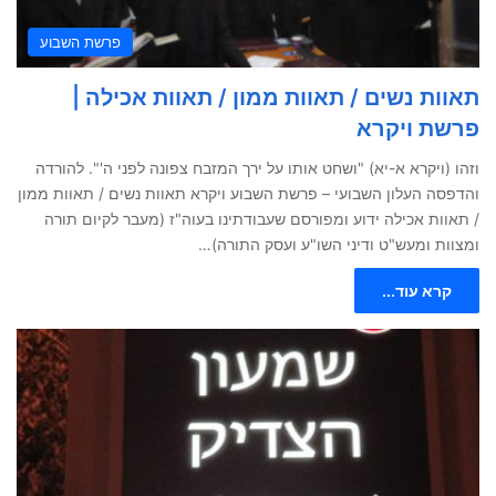
פרשת השבוע
תאוות נשים / תאוות ממון / תאוות אכילה |
פרשת ויקרא
וזהו (ויקרא א-יא) "ושחט אותו על ירך המזבח צפונה לפני ה'". להורדה
והדפסה העלון השבועי – פרשת השבוע ויקרא תאוות נשים / תאוות ממון
/ תאוות אכילה ידוע ומפורסם שעבודתינו בעוה"ז (מעבר לקיום תורה
ומצוות ומעש"ט ודיני השו"ע ועסק התורה)…
קרא עוד...