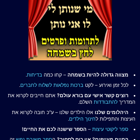
מצווה גדולה להיות בשמחה
– קחו כמה
בדיחות
.
לכל זמן ואירוע – לקט
ברכות נפלאות לשלוח לחברים
.
רוצים קשר אישי עם בורא עולם?
אתם חייבים לקרוא את
המדריך
להתבודדות
השלם.
היהלומים שלנו
אלו הילדים שלנו – ע"כ חובה לקרוא את
העיצות והתפילות ל
חינוך הילדים
.
ספר ליקוטי עיצות
–
הספר שישנה לכם את החיים!
החיים מעייפים? אין כוח לסחוב?
ה
ספר משיבת נפש
זה