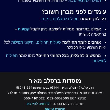
תפילה למוצאי שבת
– להתחיל את השבוע בשמחה
עומדים לפני מבחן חשוב?
בלי לחץ תאמרו
תפילה להצלחה במבחן
אצלנו בתרומה סמלית לישיבה ניתן לקבל
קמעות
–
בהתאמה אישית!
אוהבים לומר תהילים?
סגולות תהילים,
ותיקוני תפילות
לכל
ימות השבוע ע"פ הקבלה
מחפשים להצליח, בכל תחומי החיים?
כנסו לומר
תפילות
להצלחה
מוסדות ברסלב מאיר
הרב סלנט 7 ירושלים ; מיקוד 95144 מספר עמותה 580481364
ישיבה ובית חם
מוקד התפילות של חסידי ברסלב
ייעוץ רוחני חינם
לכל
מבקשי השם
052-5652005 ; 050-4161022
תרומות יתקבלו בברכה -
לתרומה לחץ כאן
הצהרת נגישות