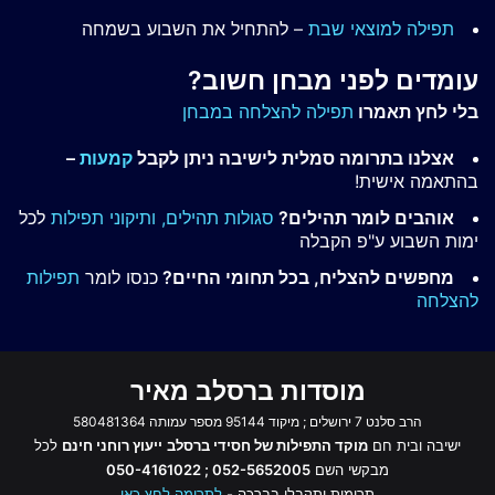
תפילה למוצאי שבת
– להתחיל את השבוע בשמחה
עומדים לפני מבחן חשוב?
בלי לחץ תאמרו
תפילה להצלחה במבחן
אצלנו בתרומה סמלית לישיבה ניתן לקבל
קמעות
–
בהתאמה אישית!
אוהבים לומר תהילים?
סגולות תהילים,
ותיקוני תפילות
לכל
ימות השבוע ע"פ הקבלה
מחפשים להצליח, בכל תחומי החיים?
כנסו לומר
תפילות
להצלחה
מוסדות ברסלב מאיר
הרב סלנט 7 ירושלים ; מיקוד 95144 מספר עמותה 580481364
ישיבה ובית חם
מוקד התפילות של חסידי ברסלב
ייעוץ רוחני חינם
לכל
מבקשי השם
052-5652005 ; 050-4161022
תרומות יתקבלו בברכה -
לתרומה לחץ כאן