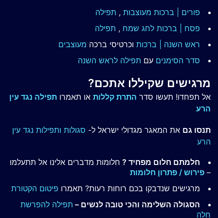
פורים | ברכות מעוצבות
,
תפילה
פסח | ברכות
לחג שמח
,
תפילה
ראש השנה | ברכות
וכרטיסי ברכה
מעוצבים
סדר הסימנים
עם
תפילה לראש השנה
מרגישים שקיללו אתכם?
אל תפחדו! תעשו סדר
התרת קללות
או תאמרו
תפילה נגד עין
הרע
תנסו גם
את המאגר מגדולי ישראל ל-
סגולות ותפילות נגד עין
הרע
חלמתם חלום מפחיד ?
חלומות מדברים אלינו אל תתעלמו
–
פירוש / פתרון חלומות
מרגישים שנדבקו בכם רוחות רעות? תאמרו
פיטום הקטורת
הסגולה השלימה והכי טובה לנשים –
תפילה להפרשת
חלה