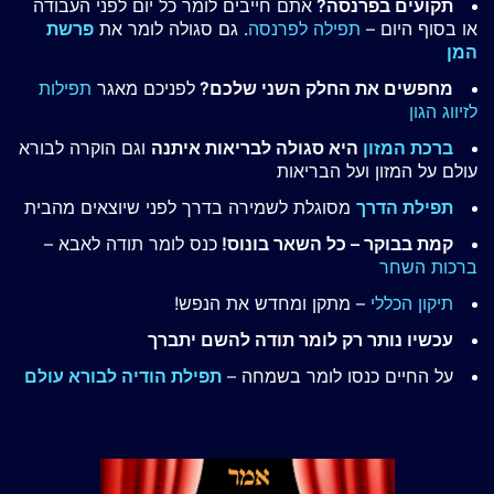
תקועים בפרנסה?
אתם חייבים לומר כל יום לפני העבודה
או בסוף היום –
תפילה לפרנסה
. גם סגולה לומר את
פרשת
המן
מחפשים את החלק השני שלכם?
לפניכם מאגר
תפילות
לזיווג הגון
ברכת המזון
היא סגולה לבריאות איתנה
וגם הוקרה לבורא
עולם על המזון ועל הבריאות
תפילת הדרך
מסוגלת לשמירה בדרך לפני שיוצאים מהבית
קמת בבוקר – כל השאר בונוס!
כנס לומר תודה לאבא –
ברכות השחר
תיקון הכללי
– מתקן ומחדש את הנפש!
עכשיו נותר רק לומר תודה להשם יתברך
על החיים כנסו לומר בשמחה –
תפילת הודיה לבורא עולם