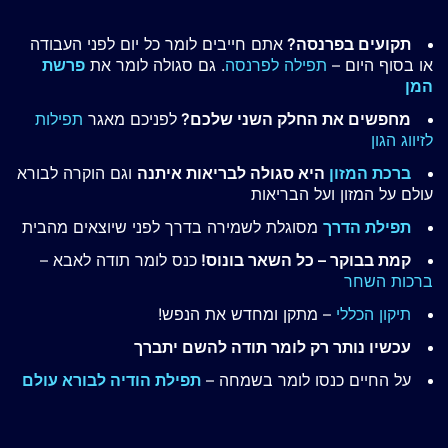
תקועים בפרנסה?
אתם חייבים לומר כל יום לפני העבודה
או בסוף היום –
תפילה לפרנסה
. גם סגולה לומר את
פרשת
המן
מחפשים את החלק השני שלכם?
לפניכם מאגר
תפילות
לזיווג הגון
ברכת המזון
היא סגולה לבריאות איתנה
וגם הוקרה לבורא
עולם על המזון ועל הבריאות
תפילת הדרך
מסוגלת לשמירה בדרך לפני שיוצאים מהבית
קמת בבוקר – כל השאר בונוס!
כנס לומר תודה לאבא –
ברכות השחר
תיקון הכללי
– מתקן ומחדש את הנפש!
עכשיו נותר רק לומר תודה להשם יתברך
על החיים כנסו לומר בשמחה –
תפילת הודיה לבורא עולם