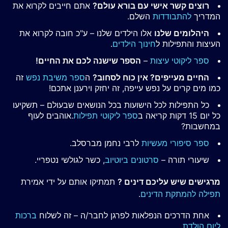
רוצים קשר אישי עם בורא עולם?
אתם חייבים לקרוא את
המדריך
להתבודדות
השלם.
היהלומים שלנו
אלו הילדים שלנו – ע"כ חובה לקרוא את
העיצות והתפילות ל
חינוך הילדים
.
ספר ליקוטי עיצות
–
הספר שישנה לכם את החיים!
החיים מעייפים? אין כוח לסחוב?
ה
ספר משיבת נפש
זה
כמו מים קרים על נפש עייפה, זה יחזק וירענן אתכם!
כל התפילות לכל הישועות בכל הנושאים שבעולם – תשקיעו
כל יום 15 דקות קריאה ב
ספר ליקוטי תפילות
.אוהבים לעוף
במחשבות?
ספר סיפורי מעשיות
לרבי נחמן מברסלב.
שיעורי תורה –
סרטונים ביוטיוב
, כשר לגולשי נטפריי.
מרגישים שיש עליכם דינים ?
תמתיקו אותם על ידי אמירת
תפילה להמתקת הדינים
.
אחת הדרכים הנפלאות לפרגן לחבר/ה – זה לשלוח
ברכות
ליום הולדת
.