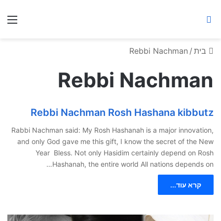
ברסלב מאיר ע"ר
חיפוש באתר
תפ
בית
/
Rebbi Nachman
Rebbi Nachman
Rebbi Nachman Rosh Hashana kibbutz
Rabbi Nachman said: My Rosh Hashanah is a major innovation,
and only God gave me this gift, I know the secret of the New
Year Bless. Not only Hasidim certainly depend on Rosh
Hashanah, the entire world All nations depends on…
קרא עוד...