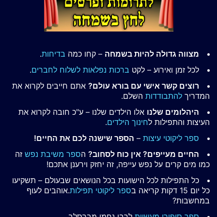
מצווה גדולה להיות בשמחה
– קחו כמה
בדיחות
.
לכל זמן ואירוע – לקט
ברכות נפלאות לשלוח לחברים
.
רוצים קשר אישי עם בורא עולם?
אתם חייבים לקרוא את
המדריך
להתבודדות
השלם.
היהלומים שלנו
אלו הילדים שלנו – ע"כ חובה לקרוא את
העיצות והתפילות ל
חינוך הילדים
.
ספר ליקוטי עיצות
–
הספר שישנה לכם את החיים!
החיים מעייפים? אין כוח לסחוב?
ה
ספר משיבת נפש
זה
כמו מים קרים על נפש עייפה, זה יחזק וירענן אתכם!
כל התפילות לכל הישועות בכל הנושאים שבעולם – תשקיעו
כל יום 15 דקות קריאה ב
ספר ליקוטי תפילות
.אוהבים לעוף
במחשבות?
ספר סיפורי מעשיות
לרבי נחמן מברסלב.