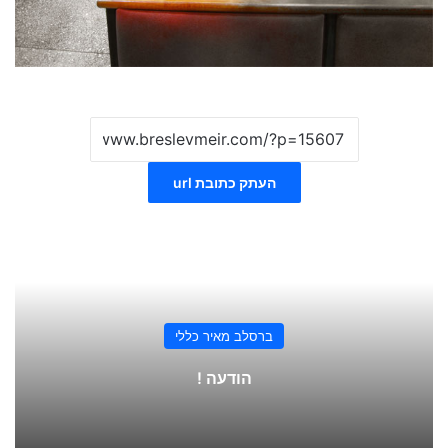
העתק כתובת url
ברסלב מאיר כללי
הודעה !