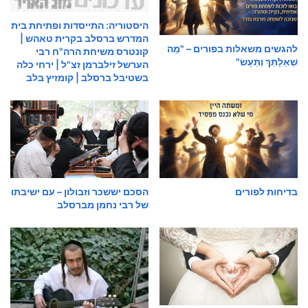
היסטוריה: התייסדות ופתיחת בית
המדרש ברסלב בקרית טאהש |
להגשים משאלות בפורים – "מַה
קונטרס משיחת הרה"ח רבי
שְׁאֵלָתֵךְ וְתֵעָשׂ"
הערשל זילברמן זצ"ל | ירחי כלה
בשטיבל ברסלב | קומזיץ בלב
בדיחות לפורים
הסכם יששכר וזבולון – עם ישיבתו
של רבי נחמן מברסלב