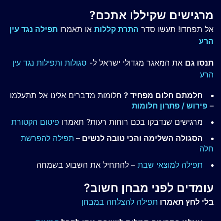
מרגישים שקיללו אתכם?
אל תפחדו! תעשו סדר
התרת קללות
או תאמרו
תפילה נגד עין
הרע
תנסו גם
את המאגר מגדולי ישראל ל-
סגולות ותפילות נגד עין
הרע
חלמתם חלום מפחיד ?
חלומות מדברים אלינו אל תתעלמו
–
פירוש / פתרון חלומות
מרגישים שנדבקו בכם רוחות רעות? תאמרו
פיטום הקטורת
הסגולה השלימה והכי טובה לנשים –
תפילה להפרשת
חלה
תפילה למוצאי שבת
– להתחיל את השבוע בשמחה
עומדים לפני מבחן חשוב?
בלי לחץ תאמרו
תפילה להצלחה במבחן