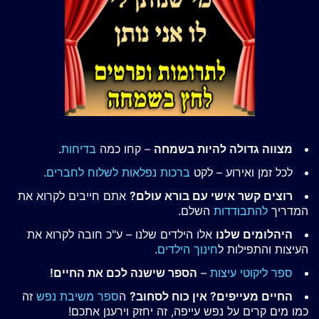
מצווה גדולה להיות בשמחה
– קחו כמה
בדיחות
.
לכל זמן ואירוע – לקט
ברכות נפלאות לשלוח לחברים
.
רוצים קשר אישי עם בורא עולם?
אתם חייבים לקרוא את
המדריך
להתבודדות
השלם.
היהלומים שלנו
אלו הילדים שלנו – ע"כ חובה לקרוא את
העיצות והתפילות ל
חינוך הילדים
.
ספר ליקוטי עיצות
–
הספר שישנה לכם את החיים!
החיים מעייפים? אין כוח לסחוב?
ה
ספר משיבת נפש
זה
כמו מים קרים על נפש עייפה, זה יחזק וירענן אתכם!