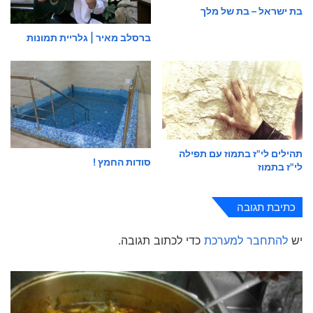
בת ישראל – בת של מלך
ברסלב מאיר | גלריית תמונות
תהילים לי"ז בתמוז עם תפילה
סודות החמץ !
לי"ז בתמוז
כתיבת תגובה
יש
להתחבר למערכת
כדי לכתוב תגובה.