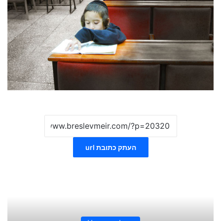
העתק כתובת url