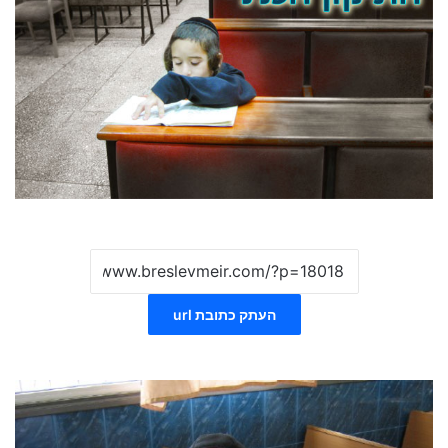
העתק כתובת url