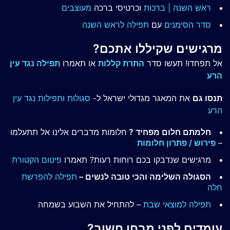
ראש השנה | ברכות
וכרטיסי ברכה
מעוצבים
סדר הסימנים
עם
תפילה לראש השנה
מרגישים שקיללו אתכם?
אל תפחדו! תעשו סדר
התרת קללות
או תאמרו
תפילה נגד עין
הרע
תנסו גם
את המאגר מגדולי ישראל ל-
סגולות ותפילות נגד עין
הרע
חלמתם חלום מפחיד ?
חלומות מדברים אלינו אל תתעלמו
–
פירוש / פתרון חלומות
מרגישים שנדבקו בכם רוחות רעות? תאמרו
פיטום הקטורת
הסגולה השלימה והכי טובה לנשים –
תפילה להפרשת
חלה
תפילה למוצאי שבת
– להתחיל את השבוע בשמחה
עומדים לפני מבחן חשוב?