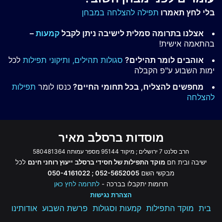
בלי לחץ תאמרו
תפילה להצלחה במבחן
אצלנו בתרומה סמלית לישיבה ניתן לקבל
קמעות
–
בהתאמה אישית!
אוהבים לומר תהילים?
סגולות תהילים,
ותיקוני תפילות
לכל
ימות השבוע ע"פ הקבלה
מחפשים להצליח, בכל תחומי החיים?
כנסו לומר
תפילות
להצלחה
מוסדות ברסלב מאיר
הרב סלנט 7 ירושלים ; מיקוד 95144 מספר עמותה 580481364
ישיבה ובית חם
מוקד התפילות של חסידי ברסלב
ייעוץ רוחני חינם
לכל
מבקשי השם
052-5652005 ; 050-4161022
תרומות יתקבלו בברכה -
לתרומה לחץ כאן
הצהרת נגישות
בית
מוקד התפילות
קמעות וסגולות
פרשת השבוע
אודותינו