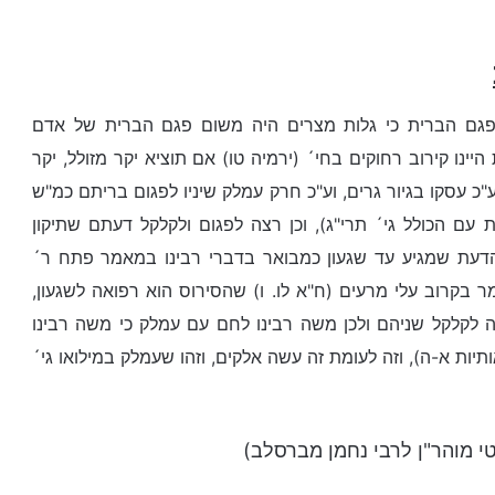
פגם הברית כי גלות מצרים היה משום פגם הברית של אדם
 היינו קירוב רחוקים בחי´ (ירמיה טו) אם תוציא יקר מזולל, יקר
כ עסקו בגיור גרים, וע"כ חרק עמלק שיניו לפגום בריתם כמ"ש
עם הכולל גי´ תרי"ג), וכן רצה לפגום ולקלקל דעתם שתיקון
הדעת שמגיע עד שגעון כמבואר בדברי רבינו במאמר פתח ר´
 בקרוב עלי מרעים (ח"א לו. ו) שהסירוס הוא רפואה לשגעון,
צה לקלקל שניהם ולכן משה רבינו לחם עם עמלק כי משה רבינו
ותיות א-ה), וזה לעומת זה עשה אלקים, וזהו שעמלק במילואו גי´
י מוהר"ן לרבי נחמן מברסלב)