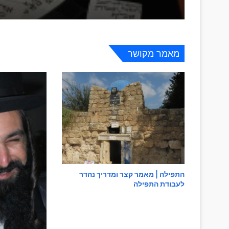
ייסורין
מאמר מקושר
בריאת העולם היתה בשבילי
לומדי התורה הם מקיימי עלמא
התפילה | מאמר קצר ומדריך נהדר
לעבודת התפילה
הזמן רץ… תפוס אותו – ישיבת ברסלב