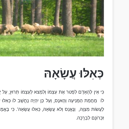
כְּאִלּוּ עֲשָׂאָהּ
כִּי אֵין לְהָאָדָם לִפְטר אֶת עַצְמוֹ וְלִמְצא לְעַצְמוֹ תֵּרוּץ, עַל יְ
לוֹ מֵחֲמַת הַמְּנִיעָה וְהָאנֶס, וְעַל כֵּן יִהְיֶה נֶחֱשָׁב לוֹ כְּאִלּוּ 
לַעֲשׂוֹת מִצְוָה, וְנֶאֱנַס וְלא עֲשָׂאָהּ, כְּאִלּוּ עֲשָׂאָהּ'. כִּי בֶּאֱמֶת 
זִכְרוֹנָם לִבְרָכָה.