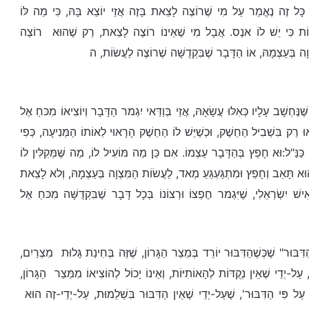
כָּל זֶה נֶאֱמַר עַל מִי שֶׁר
וֹצֶה לָצֵאת בָּזֶה אֲזַי יוֹצֵא בָּהּ, כִּי מַה לּוֹ
וֹת כִּי יֵשׁ לוֹ אנֶס. אֲבָל מִי שֶׁאֵינוֹ רוֹצֶה לָצֵאת, רַק שֶׁהוּא רוֹצֶה
וָה בְּעַצְמָהּ, אוֹ הַדָּבָר שֶׁבִּקְדֻשָּׁה שֶׁרוֹצֶה לַעֲשׂוֹת, ה
ּׁנֶּחְשָׁב עָלָיו כְּאִלּוּ עֲשָׂאָהּ, אֲזַי בְּוַדַּאי יִגְמר הַדָּבָר וְיוֹצִיאוֹ מִכּחַ אֶל
ּ רַק בִּשְׁבִיל הַחֵשֶׁק, וּכְשֶׁיֵּשׁ לוֹ הַחֵשֶׁק הָרָאוּי לְאוֹתוֹ הַמְּנִיעָה, כְּפִי
ַּנַּ"ל:וּא חָפֵץ בְּהַדָּבָר עַצְמוֹ. אִם כֵּן מַה מּוֹעִיל לוֹ, מַה שֶּׁמְּקִלִּין לוֹ
ִּי הוּא תָּאֵב וְחָפֵץ וּמִתְגַּעְגֵּעַ מְאד, לַעֲשׂוֹת הַמִּצְוָה בְּעַצְמָהּ, וְלא לָצֵאת
ִישׁ יִשְׂרְאֵלִי, שֶׁיִּגְמר חֶפְצוֹ וּרְצוֹנוֹ בְּכָל דָּבָר שֶׁבִּקְדֻשָּׁה מִכּחַ אֶל
ּוּר" שֶׁכְּשֶׁהַדִּבּוּר יוֹרֵד בְּמֵצַר הַגָּרוֹן, שֶׁזֶּה בְּחִינַת גָּלוּת מִצְרַיִם,
עַל-יְדֵי שֶׁאֵין נְקֻדּוֹת לְהָאוֹתִיּוֹת, וְאֵינוֹ יָכוֹל לְהוֹצִיאוֹ מִמֵּצַר הַגָּרוֹן,
נוּס עַל פִּי הַדִּבּוּר', שֶׁעַל-יְדֵי שֶׁאֵין הַדִּבּוּר בִּשְׁלֵמוּת, עַל-יְדֵי-זֶה הוּא