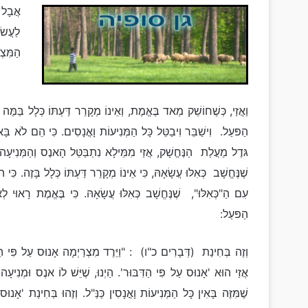
אֲבָל 
לַעֲשׂ
הַמִּצְ
וַאֲזַי, כְּשֶׁחוֹשֵׁק מְאד בֶּאֱמֶת, וְאֵינוֹ מְקָרֵר דַּעְתּוֹ כְּלָל בַּמֶּה שֶ
הַפּעַל. וִישַׁבֵּר וִיבַטֵּל כָּל הַמְּנִיעוֹת וָאֳנָסִים. כִּי הֵם לֹא בָּאו
גּדֶל מַעֲלַת הַנֶּחֱשָׁק, אֲזַי מִמֵּילָא נִתְבַּטֵּל הָאנֶס וְהַמְּנִיעָה כ
שֶׁנֶּחֱשָׁב כְּאִלּוּ עֲשָׂאָהּ, כִּי אֵינוֹ מְקָרֵר דַּעְתּוֹ כְּלָל בָּזֶה. כ
עִם הַ"כְּאִלּוּ", שֶׁנֶּחֱשָׁב כְּאִלּוּ עֲשָׂאָהּ. כִּי בֶּאֱמֶת רָאוּי לְא
הַפּעַל:
וְזֶה בְּחִינַת (דְּבָרִים כ"ו) : "וַיֵּרֶד מִצְרַיְמָה אָנוּס עַל פִּי הַדִּב
אֲזַי הוּא 'אָנוּס עַל פִּי הַדִּבּוּר'. הַיְנוּ, שֶׁיֵּשׁ לוֹ אנֶס וּמְנִיעָה, 
שֶׁמִּזֶּה בָּאִין כָּל הַמְּנִיעוֹת וָאֳנָסִין כַּנַּ"ל. וְזֶהוּ בְּחִינַת 'אָ