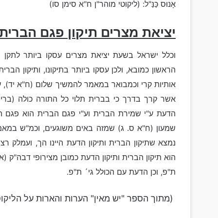
אָנוּס כַּנַּ"ל: (ליקוטי מוהר"ן ח"א סימן סו)
יציאת מצרים תיקון פגם הברית
וכלל ישראל בשעת יציאת מצרים עסקו ביותר לתקן 
הראשון כמובא, ולכן עסקו ביותר בתיקונו, ותיקון הברית
אותיות קרי וכמבואר במאמר להמשיך שלום (ח"א יד), ע"
אשר קרך בדרך כי בברית תלוי כל התורה כולה (ברית 
הדעת ע"י שמירת הברית וע"י פגם הברית הוא פגם 
שמעון (ח"א ס. ג) שמזה באים משוגעים, וכמ"ש במאמר
נמצא שתיקון הברית ותיקון הדעת היינו הך, ועמלק ר
הוא תיקון הברית ותיקון הדעת כמובן מצירופי דבה"ק (א
ת"פ, וכן הדעת עם הכולל גי´ ת"פ.
(מתוך הספר "יש מאין" הערות והארות על הליקוט