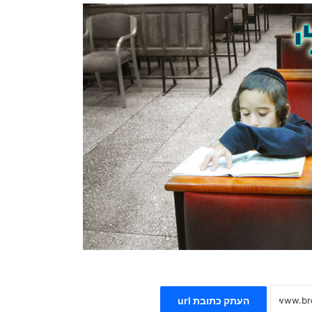
העתק כתובת url