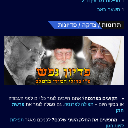
תפילות נגד עין הרע
תשעה באב
תרומות / צדקה / פדיונות
תקועים בפרנסה?
אתם חייבים לומר כל יום לפני העבודה
או בסוף היום –
תפילה לפרנסה
. גם סגולה לומר את
פרשת
המן
מחפשים את החלק השני שלכם?
לפניכם מאגר
תפילות
לזיווג הגון