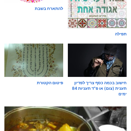
להתארח בשבת
תפילה
חישוב בכמה כסף צריך לפדיון
פיטום הקטורת
תענית (צום) או פ"ד תעניות 84
ימים