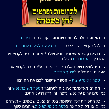
מצווה גדולה להיות בשמחה
– קחו כמה
בדיחות
.
לכל זמן ואירוע – לקט
ברכות נפלאות לשלוח לחברים
.
רוצים קשר אישי עם בורא עולם?
אתם חייבים לקרוא את
המדריך
להתבודדות
השלם.
היהלומים שלנו
אלו הילדים שלנו – ע"כ חובה לקרוא את
העיצות והתפילות ל
חינוך הילדים
.
ספר ליקוטי עיצות
–
הספר שישנה לכם את החיים!
החיים מעייפים? אין כוח לסחוב?
ה
ספר משיבת נפש
זה
כמו מים קרים על נפש עייפה, זה יחזק וירענן אתכם!
כל התפילות לכל הישועות בכל הנושאים שבעולם – תשקיעו
כל יום 15 דקות קריאה ב
ספר ליקוטי תפילות
.אוהבים לעוף