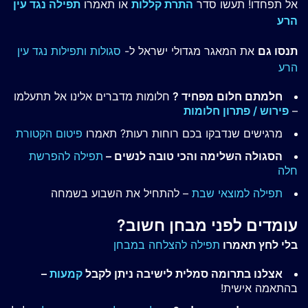
אל תפחדו! תעשו סדר
התרת קללות
או תאמרו
תפילה נגד עין
הרע
תנסו גם
את המאגר מגדולי ישראל ל-
סגולות ותפילות נגד עין
הרע
חלמתם חלום מפחיד ?
חלומות מדברים אלינו אל תתעלמו
–
פירוש / פתרון חלומות
מרגישים שנדבקו בכם רוחות רעות? תאמרו
פיטום הקטורת
הסגולה השלימה והכי טובה לנשים –
תפילה להפרשת
חלה
תפילה למוצאי שבת
– להתחיל את השבוע בשמחה
עומדים לפני מבחן חשוב?
בלי לחץ תאמרו
תפילה להצלחה במבחן
אצלנו בתרומה סמלית לישיבה ניתן לקבל
קמעות
–
בהתאמה אישית!