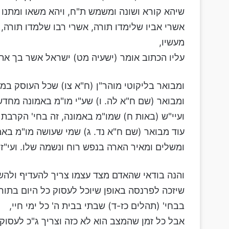
שיהא קורא ושונה ומשמש ת"ח, ויהא משאו ומתנו 
אשרי אביו שלימדו תורה, אשרי רבו שלמדו תורה, 
מעשיו,
עליו הכתוב אומר (ישעיה מט) ישראל אשר בך את
ומבואר בליקוטי מוהר"ן (ח"א צו) שכל העוסק במ
ומבואר (שם ח"א לה. ו) שע"י מו"מ באמונה מחדש
ועיי"ש (באות ח) שמו"מ באמונה, זה בחי' הקרבת
עוד מבואר (שם ח"א נד. ג) שמי שעושה מו"מ באמ
ומשלים ומאיר הארה בנפש רוח ונשמה שלו. ועי"ז 
והנה בודאי שהאדם מצד עצמו צריך להעדיף ולה
שיזכה לפרנסה באופן שיוכל לעסוק כל היום בתורה
בבחי' (תהלים כז-ד) שבתי בבית ה' כל ימי חיי,
אבל כל זמן שהמצב הוא לא כזה וצריך ג"כ לעסוק