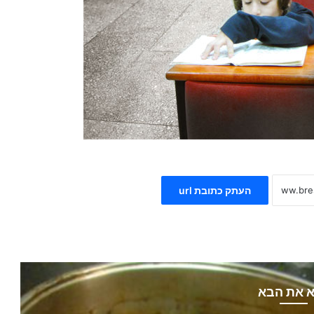
העתק כתובת url
 את הבא