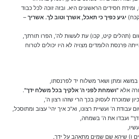
ומידת חסידים הראשונים היא. ובזה זוכה לכל כבוד
קכח)
יגיע כפיך כי תאכל, אשרך וטוב לך.
אשריך
–
 (תהלים קיט, קכו) עת לעשות לה', הפרו תורתך,
יתה פרנסת הלומדים מצויה לא היו יכולים לטרוח
 במשא ומתן ושאר משלוח יד לפרנסתו,
ורה אלא
"ושמחת לפני ה' אלקיך בכל משלח ידך"
.
ון שמוכרח לעסוק בכך הרי שזהו רצון ה',
עבודת ה' ועשיית רצונו, וא"כ איך יהי' עצוב ומתוסכל,
ך" ועבדו את ה' בשמחה,
שיו,
ים ו) שיהא שם שמים מתאהב על ידך,