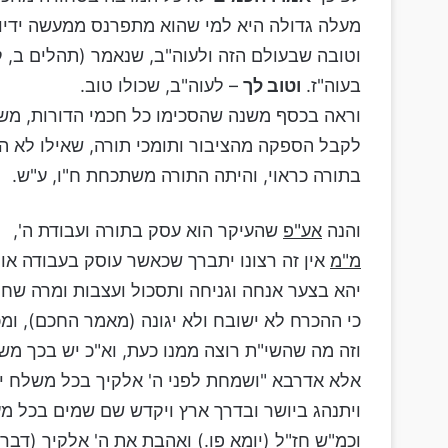
מעלה גדולה היא למי שהוא מתפרנס ממעשה ידיו, 
וטובה שבעולם הזה ולעוה"ב, שנאמר (תהלים ב, 
בעוה"ז.
וטוב לך
– לעוה"ב, שכולו טוב.
וראה בכסף משנה שהסכימו כל חכמי הדורות, משום
לקבל הספקה מהציבור ותומכי תורה, שאילו לא הי
בתורה כראוי, והיתה התורה משתכחת ח"ו, ע"ש.
והנה
אע"פ
שהעיקר הוא עסק בתורה ועבודת ה',
מ"מ
אין זה רצונו יתברך שכאשר עוסק בעבודה או
יהא בצער אנחה וגניחה ותסכול ועצבות ומרה שח
כי ההכרח לא ישובח ולא יגונה (מאמר החכם), ומכי
וזה מה שהשי"ת רוצה ממנו כעת, וא"כ יש בכך משום 
אלא אדרבא "ושמחת לפני ה' אלקיך בכל משלח יד
ויתנהג ביושר ובדרך ארץ ויקדש שם שמים בכל מע
וכמ"ש חז"ל (יומא פו.) ואהבת את ה' אלקיך (דבר