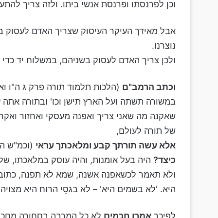
וכן לפרנסתו ופרנסת אנשי ביתו. ולזה צריך להתע
אבל מאידך העיקר העיסוק שצריך האדם לעסוק בעול
נוצרנו.
ולכן צריך האדם לעסוק בשניהם, במשלוח יד כדי פ
וכתב הרמב"ם
(הלכות תלמוד תורה פרק ג ה"ו וא
במשורה תשתה ועל הארץ תישן וכו' ובתורה אתה 
שאקנה מה שאני צריך ואפנה מעסקי ואחזור ואקר
של תורה לעולם,
אלא עשה תורתך קבע ומלאכתך עראי
(וכמ"ש הר
כיצד?
היה בעל אומנות, והיה עוסק במלאכתו, שלו
ולא תאמר לכשאפנה אשנה, שמא לא תפנה, כתוב ב
היא. 'לא בשמים היא' – לא בגסֵי הרוח היא מצויה
לפיכך
אמרו חכמים
לא כל המרבה בסחורה מחכים,