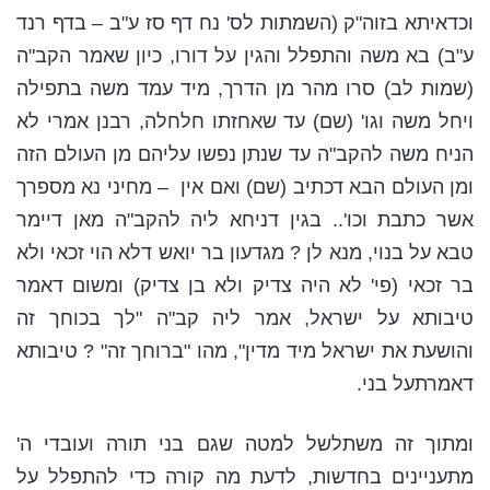
וכדאיתא בזוה"ק (השמתות לס' נח דף סז ע"ב – בדף רנד
ע"ב) בא משה והתפלל והגין על דורו, כיון שאמר הקב"ה
(שמות לב) סרו מהר מן הדרך, מיד עמד משה בתפילה
ויחל משה וגו' (שם) עד שאחזתו חלחלה, רבנן אמרי לא
הניח משה להקב"ה עד שנתן נפשו עליהם מן העולם הזה
ומן העולם הבא דכתיב (שם) ואם אין – מחיני נא מספרך
אשר כתבת וכו'.. בגין דניחא ליה להקב"ה מאן דיימר
טבא על בנוי, מנא לן ? מגדעון בר יואש דלא הוי זכאי ולא
בר זכאי (פי' לא היה צדיק ולא בן צדיק) ומשום דאמר
טיבותא על ישראל, אמר ליה קב"ה "לך בכוחך זה
והושעת את ישראל מיד מדין", מהו "ברוחך זה" ? טיבותא
דאמרתעל בני.
ומתוך זה משתלשל למטה שגם בני תורה ועובדי ה'
מתעניינים בחדשות, לדעת מה קורה כדי להתפלל על