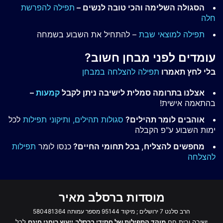
הסגולה השלימה והכי טובה לנשים –
תפילה להפרשת
חלה
תפילה למוצאי שבת
– להתחיל את השבוע בשמחה
עומדים לפני מבחן חשוב?
בלי לחץ תאמרו
תפילה להצלחה במבחן
אצלנו בתרומה סמלית לישיבה ניתן לקבל
קמעות
–
בהתאמה אישית!
אוהבים לומר תהילים?
סגולות תהילים,
ותיקוני תפילות
לכל
ימות השבוע ע"פ הקבלה
מחפשים להצליח, בכל תחומי החיים?
כנסו לומר
תפילות
להצלחה
מוסדות ברסלב מאיר
הרב סלנט 7 ירושלים ; מיקוד 95144 מספר עמותה 580481364
ישיבה ובית חם
מוקד התפילות של חסידי ברסלב
ייעוץ רוחני חינם
לכל