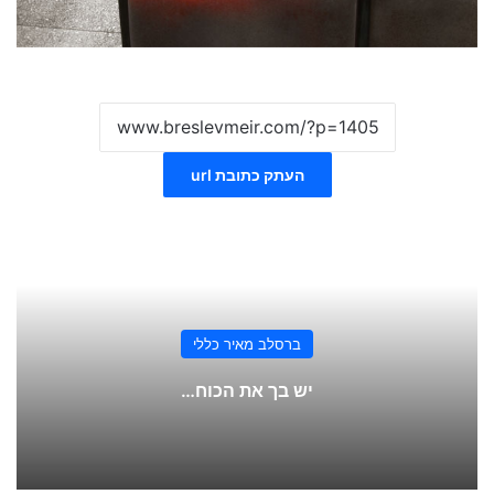
העתק כתובת url
ברסלב מאיר כללי
יש בך את הכוח…