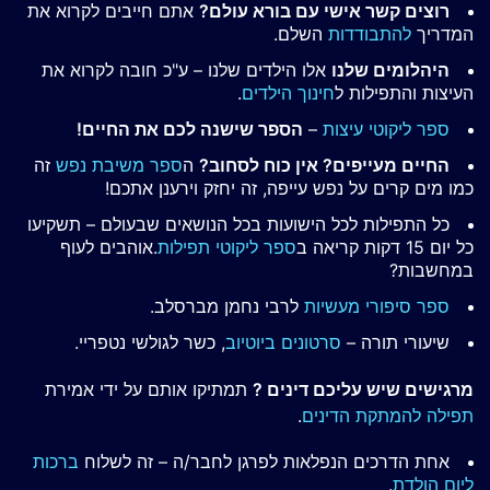
רוצים קשר אישי עם בורא עולם?
אתם חייבים לקרוא את
המדריך
להתבודדות
השלם.
היהלומים שלנו
אלו הילדים שלנו – ע"כ חובה לקרוא את
העיצות והתפילות ל
חינוך הילדים
.
ספר ליקוטי עיצות
–
הספר שישנה לכם את החיים!
החיים מעייפים? אין כוח לסחוב?
ה
ספר משיבת נפש
זה
כמו מים קרים על נפש עייפה, זה יחזק וירענן אתכם!
כל התפילות לכל הישועות בכל הנושאים שבעולם – תשקיעו
כל יום 15 דקות קריאה ב
ספר ליקוטי תפילות
.אוהבים לעוף
במחשבות?
ספר סיפורי מעשיות
לרבי נחמן מברסלב.
שיעורי תורה –
סרטונים ביוטיוב
, כשר לגולשי נטפריי.
מרגישים שיש עליכם דינים ?
תמתיקו אותם על ידי אמירת
תפילה להמתקת הדינים
.
אחת הדרכים הנפלאות לפרגן לחבר/ה – זה לשלוח
ברכות
ליום הולדת
.