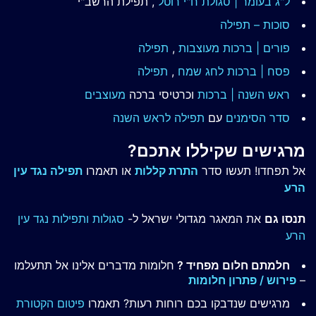
ל"ג בעומר | סגולת ח"י רוטל
, תפילת הרשב"י
סוכות – תפילה
פורים | ברכות מעוצבות
,
תפילה
פסח | ברכות
לחג שמח
,
תפילה
ראש השנה | ברכות
וכרטיסי ברכה
מעוצבים
סדר הסימנים
עם
תפילה לראש השנה
מרגישים שקיללו אתכם?
אל תפחדו! תעשו סדר
התרת קללות
או תאמרו
תפילה נגד עין
הרע
תנסו גם
את המאגר מגדולי ישראל ל-
סגולות ותפילות נגד עין
הרע
חלמתם חלום מפחיד ?
חלומות מדברים אלינו אל תתעלמו
–
פירוש / פתרון חלומות
מרגישים שנדבקו בכם רוחות רעות? תאמרו
פיטום הקטורת