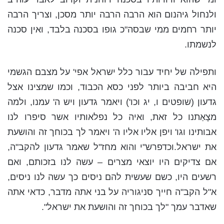
ולנחול גיהנום הוא הרבה הרבה יותר מסכן, וצריך הרבה
יותר רחמים ממי שבסה"כ גופו בסכנה בלבד, ואין סכנה
לנשמתו.
ותפילה של יחיד עבור כלל ישראל אפי' על מצבם הגשמי
היא חביבה ביותר לפני כסא הכבוד, וכמו שמצינו אצל
גדעון (שופטים ו, יג וכו') ויאמר גדעון ויש ה' עמנו, ולמה
מצָאַתנו כל זאת, ואיה כל נפלאותיו אשר סיפרו לנו
אבותינו וגו' ויפן אליו אליו ה' ויאמר לך בכוחך זה והושעת
את ישראל.וכדפרש"י והוא מחז"ל שאמר גדעון להקב"ה,
אם צדיקים היו יוצאי מצרים – עשה לנו בזכותם, ואם
רשעים היו, כשם שעשית להם ניסים כך עשה לנו ניסים,
א"ל הקב"ה חייך סניגוריה על בני אתה מדבר, כדאי אתה
שאדבר עמך "לך בכוחך זה והושעת את ישראל".