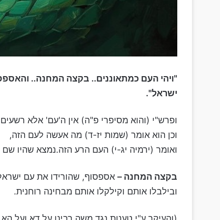
"ויהי העם כמתאוננים.. בקצה המחנה.. והאספסף
ישראל".
ופרש"י (והוא מסיפרי פ"ה) אין ה'עם' אלא רשעים,
וכן הוא אומר (שמות יז-ד) מה אעשה לעם הזה,
ואומר (ירמיה יג-י) העם הרע הזה.נמצא שהיו שם 
בקצה המחנה –
אספסוף, שהורידו את עם ישראל
ובילבלו אותם וקילקלו אותם מבחינה רוחנית.
(והעיקר ע"י טענות נגד משה רבינו על דא ועל הא,