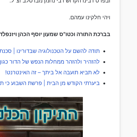
ובפרט רבינו הקדוש רבי נחמן מברסלב זצ"ל.
ויהי חלקינו עמהם.
בברכת התורה וכטו"ס שמעון יוסף הכהן ויזנפלד
תודה להשם על הטכנולוגיה שבדורינו | סכנת 
להזהיר ולהזהר ממחלות הנפש של הדור כגון 
לא תביא תועבה אל ביתך – זה האינטרנט!
ביערתי הקודש מן הבית | פרשת השבוע כי ת