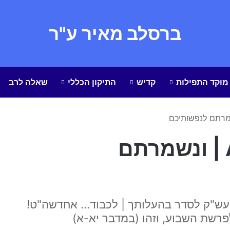
ברסלב מאיר ע"ר
מוקד התפילות
קדיש
התיקון הכללי
שאלה לרב
טלויזיה < אייפון < AI | ונשמרתם
ו' עש"ק לסדר בהעלותך | לכבוד… אחדשה"ט!
רשת השבוע, וזהו (במדבר יא-א)