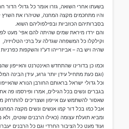
בשעתו אחרי השואה, גזרו אומר כל גדולי הדור חר
והיו מתחכמים מקצה המחנה, שטיהרו את השרץ 
בסברותיהם הכוזביות ובפילפוליהם השוא.
והם ירדו מיראת שמים שהיתה להם אפי' מעט לפי
וקילקלו כל המשפחה שגדלה על ברכי הטלויזיה,
שהיה ויש בה – אביזרייהו דע"ז והשקפות כפרניות וגי
וכמו כן בדורינו שהתחדש האינטרנט והאייפון שהם 
(וגם כעת מתחיל עידן יותר גרוע, עידן הבינה המל
וכל גדולי ישראל בראותם החורבן הנורא שהאייפון
בגברים ונשים בכל הגילים, אמרו ופירסמו פה אחד
שאסור להשתמש עם אייפון ושצריכים להתרחק מכ
אבל כמו בכל דור קמו אנשים ונשים מקצה המחנה ו
ומביא תועלת עצומה (כאילו הרבנים שוטים, ולא מ
ועוד מעט כל הציבור החרדי וגם כל הרבנים יעברו