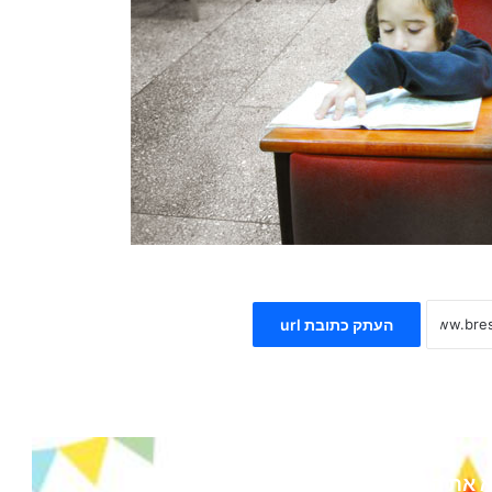
העתק כתובת url
 את הבא