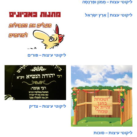
ליקוטי עצות – מָמוֹן וּפַרְנָסָה
ליקוטי עצות | אֶרֶץ יִשְׂרָאֵל
ליקוטי עיצות – פורים
ליקוטי עיצות – צדיק
ליקוטי עיצות – סוכות