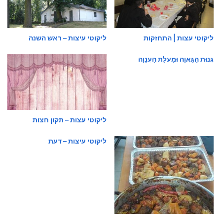
ליקוטי עצות | התחזקות
ליקוטי עיצות – ראש השנה
גְּנוּת הַגַּאֲוָה וּמַעֲלַת הָעֲנָוָה
ליקוטי עצות – תקון חצות
ליקוטי עיצות – דעת