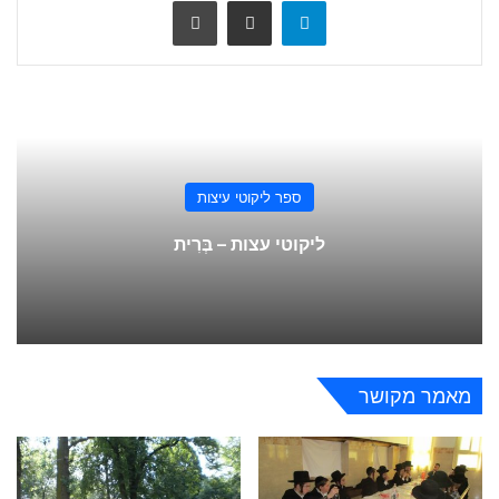
Telegram
שתף ע
הדפס
ספר ליקוטי עיצות
ליקוטי עצות – בְּרִית
מאמר מקושר