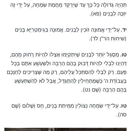
תִּהְיֶה גְּדוֹלָה כָּל כָּךְ עַד שֶׁיְּרַקֵּד מֵחֲמַת שִׂמְחָה, עַל יְדֵי זֶה
יִזְכֶּה לְבָנִים (פא).
יד
.
עַל־יְדֵי אֱמוּנָה זוֹכִין לְבָנִים. אֱמוּנָה בְּגִימַטְרִיָּא בָּנִים
(שיחות הר"ן לד).
טו
.
מְסֻגָּל יוֹתֵר לְבָנִים שֶׁיִּתְקַיְּמוּ אֶצְלוֹ לִהְיוֹת רָחוֹק מֵהֶם,
דְּהַיְנוּ לִבְלִי לִהְיוֹת דָּבוּק בָּהֶם הַרְבֵּה וּלְשַׁעְשֵׁעַ אִתָּם בְּכָל
פַּעַם. רַק לִבְלִי לְהִסְתַּכֵּל עֲלֵיהֶם, רַק מַה שֶּׁצְּרִיכִים לְחַנְּכָם
בַּעֲבוֹדַת ה' כְּשֶׁמַּתְחִילִין לְהִתְגַּדֵּל, אֲבָל לֹא לְהִשְׁתַּעְשֵׁעַ
בָּהֶם הַרְבֵּה (שָׁם נט).
טז
.
עַל־יְדֵי שִׂמְחָה נִצּוֹלִין מִמִּיתַת בָּנִים, חַס וְשָׁלוֹם (שָׁם
סה).