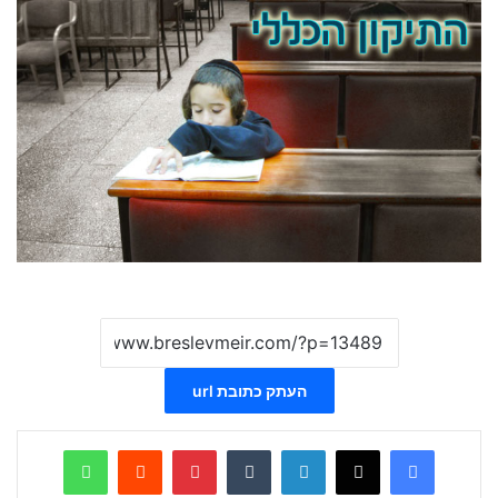
העתק כתובת url
WhatsApp
Reddit
Pinterest
Tumblr
LinkedIn
X
Facebook