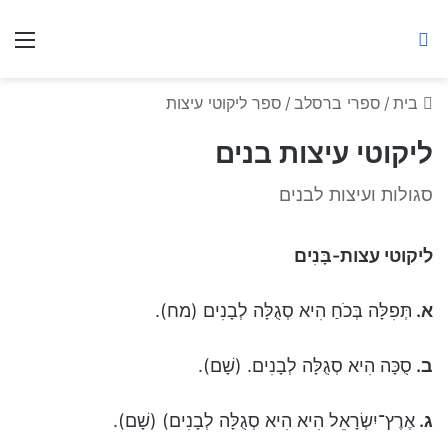
ברסלב מאיר ע"ר
חיפוש באתר
תפ
בית
/
ספרי ברסלב
/
ספר ליקוטי עיצות
ליקוטי עיצות בנים
סגולות ועיצות לבנים
ליקוטי עצות-בָּנִים
א
.
תְּפִלָּה בְּכֹחַ הִיא סְגֻלָּה לְבָנִים (מח).
ב
.
סֻכָּה הִיא סְגֻלָּה לְבָנִים. (שָׁם).
ג
.
אֶרֶץ־יִשְׂרָאֵל הִיא הִיא סְגֻלָּה לְבָנִים) (שָׁם).