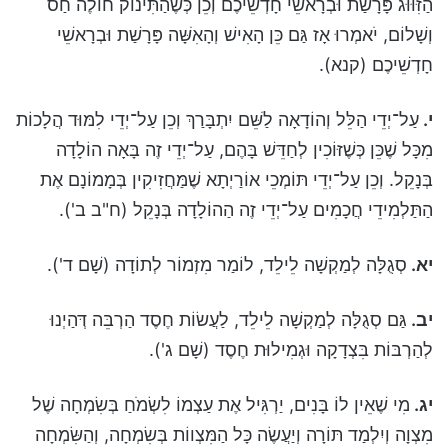
הַזִּוּוּג פָּרָשַׁת וּבְרָאשֵׁי חָדְשֵׁיכֶם וְכֵן כְּשֶׁהַתִּינוֹק חוֹלֶה חַס
וְשָׁלוֹם, יֹאמְרוּ אָז גַּם כֵּן הָאִישׁ וְהָאִשָּׁה פָּרָשַׁת וּבְרָאשֵׁי
חָדְשֵׁיכֶם (קנא).
י
.
עַל־יְדֵי הַלֵּל וְהוֹדָאָה לַשֵּׁם יִתְבָּרַךְ וְכֵן עַל־יְדֵי לִמּוּד הֲלָכוֹת
מִכָּל שֶׁכֵּן כְּשֶׁזּוֹכִין לְחַדֵּשׁ בָּהֶם, עַל־יְדֵי זֶה בָּאָה הוֹלָדָה
בְּנָקֵל. וְכֵן עַל־יְדֵי תּוֹמְכֵי אוֹרַיְתָא שֶׁמַּחֲזִיקִין בְּמָמוֹנָם אֶת
הַתַּלְמִידֵי חֲכָמִים עַל־יְדֵי זֶה הַהוֹלָדָה בְּנָקֵל (ח"ב ב').
יא
.
סְגֻלָּה לְמַקְשָׁה לֵילֵד, לוֹמַר מִזְמוֹר לְתוֹדָה (שָׁם ד').
יב
.
גַּם סְגֻלָּה לְמַקְשָׁה לֵילֵד, לַעֲשׂוֹת חֶסֶד הַרְבֵּה דְּהַיְנוּ
לְהַרְבּוֹת בִּצְדָקָה וּגְמִילוּת חֶסֶד (שָׁם ג').
יג
.
מִי שֶׁאֵין לוֹ בָּנִים, יַרְגִּיל אֶת עַצְמוֹ לִשְׂמֹחַ בְּשִׂמְחָה שֶׁל
מִצְוָה וְיִלְמַד תּוֹרָה וְיַעֲשֶׂה כָּל הַמִּצְווֹת בְּשִׂמְחָה, וְהַשִּׂמְחָה