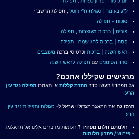
יום כיפור | פדיון כפרות
,
תפילה
ל"ג בעומר | סגולת ח"י רוטל
, תפילת הרשב"י
סוכות – תפילה
פורים | ברכות מעוצבות
,
תפילה
פסח | ברכות
לחג שמח
,
תפילה
ראש השנה | ברכות
וכרטיסי ברכה
מעוצבים
סדר הסימנים
עם
תפילה לראש השנה
מרגישים שקיללו אתכם?
אל תפחדו! תעשו סדר
התרת קללות
או תאמרו
תפילה נגד עין
הרע
תנסו גם
את המאגר מגדולי ישראל ל-
סגולות ותפילות נגד עין
הרע
חלמתם חלום מפחיד ?
חלומות מדברים אלינו אל תתעלמו
–
פירוש / פתרון חלומות