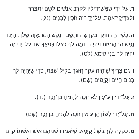
ד
.
עַל־יְדֵי שֶׁמִּשְׁתַּדְּלִין לְקָרֵב אֲנָשִׁים לַשֵּׁם יִתְבָּרַךְ
וּלְצַדִּיקֵי־אֱמֶת, עַל־יְדֵי־זֶה זוֹכִין לְבָנִים (נג).
ה
.
כְּשֶׁיִּהְיֶה זִוּוּגְךָ בִּקְדֻשָּׁה וּתְשַׁבֵּר נֶפֶשׁ הַמִּתְאַוָּה שֶׁלְּךָ, הַיְנוּ
נֶפֶשׁ הַבַּהֲמִיּוּת וְיִהְיֶה נִדְמֶה לְךָ כְּאִלּוּ כְּפָאֲךָ שֵׁד עַל־יְדֵי זֶה
יִהְיֶה לְךָ בְּנֵי קַיָּמָא (לט).
ו
.
גַּם צָרִיךְ שֶׁיִּהְיֶה עִקַּר זִוּוּגְךָ בְּלֵיל־שַׁבָּת, כְּדֵי שֶׁיִּהְיֶה לְךָ
בָּנִים חַיִּים וְקַיָּמִים (שָם).
ז
.
עַל־יְדֵי רַע־עַיִן לֹא יִזְכֶּה לְהַנִּיחַ בֵּן־זָכָר (נד).
ח
.
עַל־יְדֵי לְשׁוֹן הָרָע אֵין זוֹכֶה לְהַנִּיחַ בֵּן זָכָר (שָׁם).
ט
.
סְגֻלָּה לְזֶרַע שֶׁל קַיָּמָא, שֶׁיֹּאמְרוּ שְׁנֵיהֶם אִישׁ וְאִשְׁתּוֹ קֹדֶם