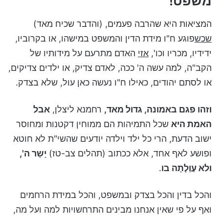
משפט!
המציאות היא שהרבה פעמים, (והדבר שכיח מאד)
שכש
פוגע ח"ו מידת הדין והמשפט במישהו, או בקרוביו,
ידידיו, מכריו וכו',
אזי
האדם מתרעם על מידותיו של
הקב"ה, למה עשה ה' ככה, לאדם צדיק, או ילדים צדיקים,
או לסתם יהודים, כאילו ח"ו נעשה כאן עול, שלא בצדק.
וזהו פגם באמונה, גדול מאד,
רחמנא ליצלן,
אבל
האמת היא
שכל התמיהות הם ממוחין דקטנות ומחוסר
ישוב הדעת, הרי כל ילד וילדה יודעים שהשי"ת לא חוטא
ופושע לאף אחד, אלא ככתוב (תהלים צב-טז)
יָשָר ה',
ולא עַוְלָתָה בו
.
והכל בדין והכל בצדק ובמשפט, והכל במידת הרחמים
ואף על פי שאין אנחנו מבינים התרחשויות למה ועל מה,