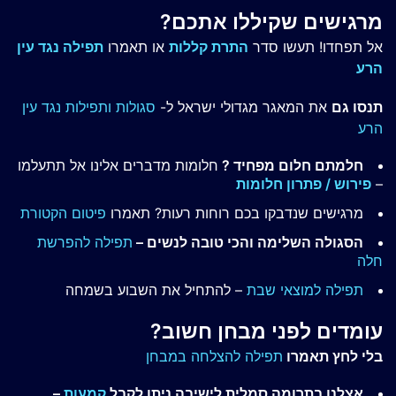
מרגישים שקיללו אתכם?
אל תפחדו! תעשו סדר
התרת קללות
או תאמרו
תפילה נגד עין
הרע
תנסו גם
את המאגר מגדולי ישראל ל-
סגולות ותפילות נגד עין
הרע
חלמתם חלום מפחיד ?
חלומות מדברים אלינו אל תתעלמו
–
פירוש / פתרון חלומות
מרגישים שנדבקו בכם רוחות רעות? תאמרו
פיטום הקטורת
הסגולה השלימה והכי טובה לנשים –
תפילה להפרשת
חלה
תפילה למוצאי שבת
– להתחיל את השבוע בשמחה
עומדים לפני מבחן חשוב?
בלי לחץ תאמרו
תפילה להצלחה במבחן
אצלנו בתרומה סמלית לישיבה ניתן לקבל
קמעות
–