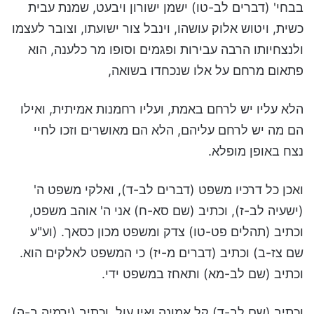
בבחי' (דברים לב-טו) ישמן ישורון ויבעט, שמנת עבית
כשית, ויטוש אלוק עושהו, וינבל צור ישועתו, וצובר לעצמו
ולנצחיותו הרבה עבירות ופגמים וסופו מר כלענה, הוא
פתאום מרחם על אלו שנכחדו בשואה,
הלא עליו יש לרחם באמת, ועליו רחמנות אמיתית, ואילו
הם מה יש לרחם עליהם, הלא הם מאושרים וזכו לחיי
נצח באופן מופלא.
ואכן כל דרכיו משפט (דברים לב-ד), ואלקי משפט ה'
(ישעיה לב-ז), וכתיב (שם סא-ח) אני ה' אוהב משפט,
וכתיב (תהלים פט-טו) צדק ומשפט מכון כסאך. (וע"ע
שם צז-ב) וכתיב (דברים מ-יז) כי המשפט לאלקים הוא.
וכתיב (שם לב-מא) ותאחז במשפט ידי.
וכתיב (שם לב-ד) קל אמונה ואין עָוֶל. וכתיב (ירמיה ב-ה)