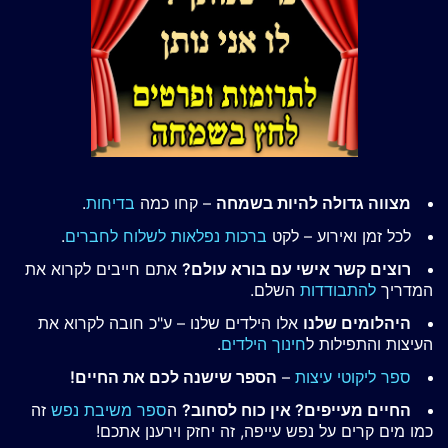
מצווה גדולה להיות בשמחה
– קחו כמה
בדיחות
.
לכל זמן ואירוע – לקט
ברכות נפלאות לשלוח לחברים
.
רוצים קשר אישי עם בורא עולם?
אתם חייבים לקרוא את
המדריך
להתבודדות
השלם.
היהלומים שלנו
אלו הילדים שלנו – ע"כ חובה לקרוא את
העיצות והתפילות ל
חינוך הילדים
.
ספר ליקוטי עיצות
–
הספר שישנה לכם את החיים!
החיים מעייפים? אין כוח לסחוב?
ה
ספר משיבת נפש
זה
כמו מים קרים על נפש עייפה, זה יחזק וירענן אתכם!