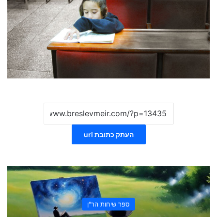
העתק כתובת url
ספר שיחות הר"ן