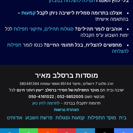
בלי לחץ תאמרו
תפילה להצלחה במבחן
אצלנו בתרומה סמלית לישיבה ניתן לקבל
קמעות
–
בהתאמה אישית!
אוהבים לומר תהילים?
סגולות תהילים,
ותיקוני תפילות
לכל
ימות השבוע ע"פ הקבלה
מחפשים להצליח, בכל תחומי החיים?
כנסו לומר
תפילות
להצלחה
מוסדות ברסלב מאיר
הרב סלנט 7 ירושלים ; מיקוד 95144 מספר עמותה 580481364
ישיבה ובית חם
מוקד התפילות של חסידי ברסלב
ייעוץ רוחני חינם
לכל
מבקשי השם
052-5652005 ; 050-4161022
תרומות יתקבלו בברכה -
לתרומה לחץ כאן
הצהרת נגישות
בית
מוקד התפילות
קמעות וסגולות
פרשת השבוע
אודותינו