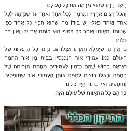
הַיֵּצֶר הָרָע שֶׁהוּא מְרַמֶּה את כָּל הָעוֹלָם
וְהַכּל רָצִים אַחֲרָיו וּמְרַמֶּה לְכָל אֶחָד וְאֶחָד עַד שֶׁנִּדְמֶה לְכָל
אֶחָד וְאֶחָד כְּאִלּוּ יֵשׁ בְּיָדוֹ מַה שֶּׁהוּא חָפֵץ כָּל אֶחָד כְּפִי
שְׁטוּתוֹ וְתַאֲוָתוֹ וְאַחַר כָּךְ בַּסּוֹף הוּא פּוֹתֵחַ אֶת יָדוֹ וְאֵין בָּהּ
כְּלוּם
כִּי אֵין מִי שֶׁיְּמַלֵּא תַּאֲוָתוֹ אֶצְלוֹ גַּם נִדְמוּ כָּל הַתַּאֲווֹת שֶׁל
הָעוֹלָם כְּמוֹ עַמּוּדֵי אוֹר הַנִּכְנָסִין בַּבַּיִת מִן אוֹר הַחַמָּה
כַּנִּרְאֶה בְּחוּשׁ שֶׁהֵם נִדְמִין לְעַמּוּדִים מֵחֲמַת הַזְּרִיחָה שֶׁל
הַחַמָּה וּכְאִלּוּ רוֹצִים לִתְפּס אוֹתָן הָעַמּוּדֵי אוֹר שֶׁתּוֹפְסִים
וְחוֹטְפִים וְאֵין בְּתוֹךְ הַיָּד כְּלוּם
כָּךְ הֵם כָּל הַתַּאֲווֹת שֶׁל עוֹלָם הַזֶּה