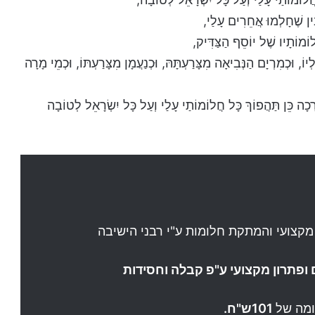
ֵין שֶׁחָלְמוּ אֲחֵרִים עָלַי,
וֹמוֹתָיו שֶׁל יוֹסֵף הַצַּדִּיק,
ֹ, וּכְמִרְיָם הַנְּבִיאָה מִצָּרַעְתָּהּ, וּכְנַעֲמָן מִצָּרַעְתּוֹ, וּכְמֵי מָרָה
ָה כֵּן תַּהֲפוֹךְ כָּל חֲלוֹמוֹתַי עָלַי וְעַל כָּל יִשְׂרָאֵל לְטוֹבָה
מקצועי והמתקת חלומות ע"י רבני הישיבה
ופתרון מקצועי ע"פ קבלה וחסידות
ומה של
101ש"ח.