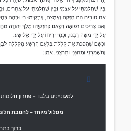
בֵּין שֶׁחָלַמְתִּי עַל עַצְמִי וּבֵין שֶׁחָלַמְתִּי עַל אֲחֵרִים, וּב
אִם טוֹבִים הֵם חַזְּקֵם וְאַמְּצֵם, וְיִתְקַיְּמוּ בִי וּבָהֶם כַּחֲל
וְאִם צְרִיכִים רְפוּאָה רְפָאֵם כְּחִזְקִיָּהוּ מֶלֶךְ יְהוּדָה מֵחָלְיו
עַל יְדֵי משֶׁה רַבֵּנוּ, וּכְמֵי יְרִיחוֹ עַל יְדֵי אֱלִישָׁע.
וּכְשֵׁם שֶׁהָפַכְתָּ אֶת קִלְלַת בִּלְעָם הָרָשָׁע מִקְּלָלָה לִבְרָכ
וְתִשְׁמְרֵנִי וּתְחָנֵּנִי וְתִרְצֵנִי. אמן:
למעוניינים בלבד – פתרון חלומות 
מסלול מיוחד – להטבת חלום 
כרוך בתר