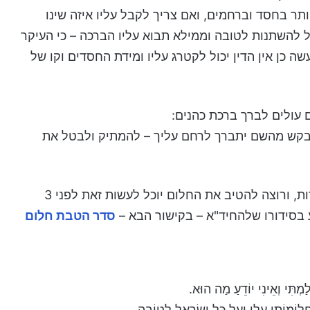
ותר בחסד וברחמים, ואם צריך לקבל עליו איזה שינו
להשתנות לטובה וממילא תבוא עליו הברכה – כי העיקר
ה כן אין הדין יכול לקטרג עליו ומידת החסדים וקו של
עולים לברך ברכת כהנים:
לבקש מהשם יתברך לרחם עליך – להמתיק ולבטל את
מי שממש מפחד ונכנס לבלבולים במחשבה וחרדות, ורוצה להטיב את החלום יוכל לעשות זאת לפני 3
 בסידורו שלהחיד"א – בקישור הבא –
סדר הטבת חלום
מְתִּי וְאֵינִי יוֹדֵעַ מַה הוּא.
 חֲלוֹמוֹתַי עָלַי וְעַל כָּל יִשְׂרָאֵל לְטוֹבָה,