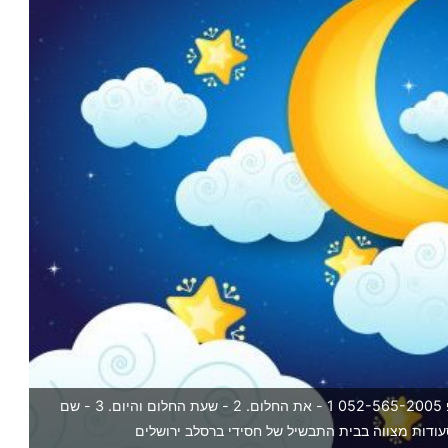
חלמתם חלום ורוצים לשמוע את פתרונו ? שלחו בוואטסאפ 052-565-2005 1 - את החלום. 2 - שעת החלום והיום. 3 - שם
ודות מצווה בבית התבשיל של חסידי ברסלב ירושלים