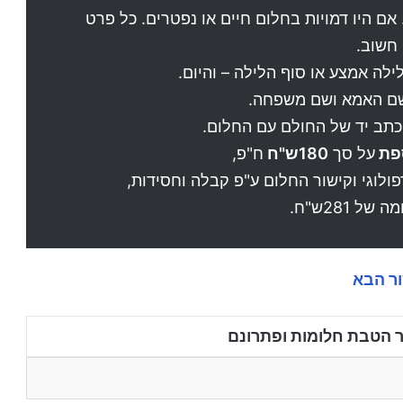
ם היו דמויות בחלום חיים או נפטרים. כל פרט
חשוב.
ה אמצע או סוף הלילה – והיום.
ם האמא ושם משפחה.
כתב יד של החולם עם החלום.
ספת
על סך
180ש"ח
ח"פ,
ולוגי וקישור החלום ע"פ קבלה וחסידות,
ל 281ש"ח.
ר הבא
ר הטבת חלומות ופתרונם