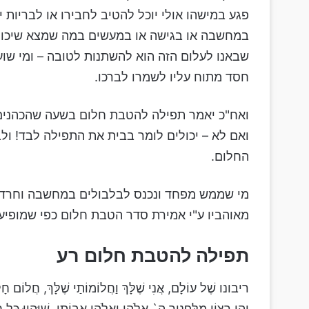
פגע במישהו אולי יוכל להטיב לחבירו או לבריות י
במחשבה או בגישה או במעשים במה שמצא שיכול 
שבאנו לעלום הזה הוא להשתנות לטובה – ומי שועש
חסד מתוח עליו לשמרו לברכו.
ואח"כ יאמר תפילה להטבת חלום בשעה שהכהנים 
ואם לא – יכולים לומר בבית את התפילה לבד! ו
החלום.
מאוהביו ע"י אמירת סדר הטבת חלום כפי שמופיע
תפילה להטבת חלום רע
ריבונו שֶׁל עוֹלָם, אֲנִי שֶׁלָּךְ וַחֲלוֹמוֹתַי שֶׁלָּךְ, חֲלוֹם חָלַ
יְהִי רָצוֹן מִלְּפָנֶיךָ ה` אֱלֹהַי וֵאלֹהֵי אֲבוֹתַי, שֶׁיִּהְיוּ כָּל