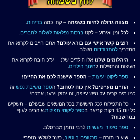
מצווה גדולה להיות בשמחה
– קחו כמה
בדיחות
.
לכל זמן ואירוע – לקט
ברכות נפלאות לשלוח לחברים
.
רוצים קשר אישי עם בורא עולם?
אתם חייבים לקרוא את
המדריך
להתבודדות
השלם.
היהלומים שלנו
אלו הילדים שלנו – ע"כ חובה לקרוא את
העיצות והתפילות ל
חינוך הילדים
.
ספר ליקוטי עיצות
–
הספר שישנה לכם את החיים!
החיים מעייפים? אין כוח לסחוב?
ה
ספר משיבת נפש
זה
כמו מים קרים על נפש עייפה, זה יחזק וירענן אתכם!
כל התפילות לכל הישועות בכל הנושאים שבעולם – תשקיעו
כל יום 15 דקות קריאה ב
ספר ליקוטי תפילות
.אוהבים לעוף
במחשבות?
ספר סיפורי מעשיות
לרבי נחמן מברסלב.
שיעורי תורה –
סרטונים ביוטיוב
, כשר לגולשי נטפריי.