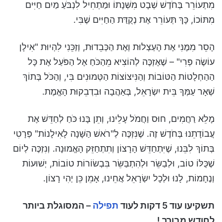
מִתְעוֹרֵר בְּחֹדֶשׁ שְׁבָט מִשְּׁנָתוֹ וּמַתְחִיל לִנְבֹּעַ מַיִם חַיִּים
מִתּוֹכוֹ, כָּךְ תְּעוֹרֵר אֶת נְקֻדַּת הַחַיִּים שֶׁבִּי.
הָסֵר מִמֶּנִּי אֶת הָעַצְלוּת וְאֶת הַכְּבֵדוּת, וְזַכֵּנִי לִהְיוּת "אִילָן
עוֹשֶׂה פְּרִי" – שֶׁאֶזְכֶּה לְהוֹצִיא מֵהַכֹּחַ אֶל הַפֹּעַל אֶת כָּל
הַהַחְלָטוֹת הַטּוֹבוֹת וְהַנִּיצוֹצוֹת הַטְּמוּנִים בִּי, וְהַכֹּל בְּתוֹךְ
שְׁאָר עַמְּךָ בֵּית יִשְׂרָאֵל, בְּאַהֲבָה וּבִדְבֵקוּת הָאֱמֶת.
מָלֵא רַחֲמִים, חוּס וַחֲמֹל עָלֵינוּ, וְתֵן בָּנוּ כֹּחַ לְחַדֵּשׁ אֶת
עֲבוֹדָתֵנוּ בְּחֹדֶשׁ זֶה. שֶׁנִּזְכֶּה לְ"רֹאשׁ הַשָּׁנָה לָאִילָנוֹת" פְּרָטִי
בְּתוֹךְ לִבֵּנוּ, שֶׁיִּתְחַדֵּשׁ הָרָצוֹן וְתִתְחַזֵּק הָאֱמוּנָה. וְנִזְכֶּה לְיוֹם
שֶׁכֻּלּוֹ טוֹב, וּלְבַשֵּׂר וּלְהִתְבַּשֵּׂר בִּבְשׂוֹרוֹת טוֹבוֹת, יְשׁוּעוֹת
וְנֶחָמוֹת, לָנוּ וּלְכָל יִשְׂרָאֵל אֲחֵינוּ, אָמֵן כֵּן יְהִי רָצוֹן.
תשקיעו עוד 5 דקות לעוד
תפילה
– המסוגלת ביותר
לחודש מבורך !