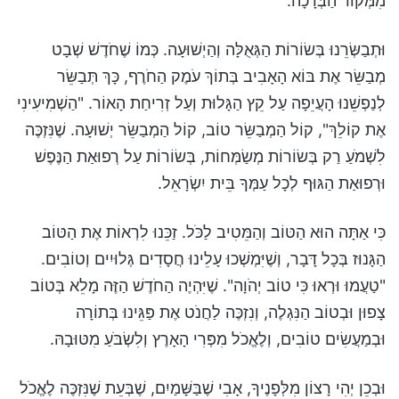
מִמְּקוֹר הַבְּרָכָה.
וּתְבַשְּׂרֵנוּ בְּשׂוֹרוֹת הַגְּאֻלָּה וְהַיְשׁוּעָה. כְּמוֹ שֶׁחֹדֶשׁ שְׁבָט
מְבַשֵּׂר אֶת בּוֹא הָאָבִיב בְּתוֹךְ עֹמֶק הַחֹרֶף, כָּךְ תְּבַשֵּׂר
לְנַפְשֵׁנוּ הָעֲיֵפָה עַל קֵץ הַגָּלוּת וְעַל זְרִיחַת הָאוֹר. "הַשְׁמִיעִינִי
אֶת קוֹלֵךְ", קוֹל הַמְבַשֵּׂר טוֹב, קוֹל הַמְבַשֵּׂר יְשׁוּעָה. שֶׁנִּזְכֶּה
לִשְׁמֹעַ רַק בְּשׂוֹרוֹת מְשַׂמְּחוֹת, בְּשׂוֹרוֹת עַל רְפוּאַת הַנֶּפֶשׁ
וּרְפוּאַת הַגּוּף לְכָל עַמְּךָ בֵּית יִשְׂרָאֵל.
כִּי אַתָּה הוּא הַטּוֹב וְהַמֵּטִיב לַכֹּל. זַכֵּנוּ לִרְאוֹת אֶת הַטּוֹב
הַגָּנוּז בְּכָל דָּבָר, וְשֶׁיִּמְשְׁכוּ עָלֵינוּ חֲסָדִים גְּלוּיִים וְטוֹבִים.
"טַעֲמוּ וּרְאוּ כִּי טוֹב יְהֹוָה". שֶׁיִּהְיֶה הַחֹדֶשׁ הַזֶּה מָלֵא בְּטוֹב
צָפוּן וּבְטוֹב הַנִּגְלֶה, וְנִזְכֶּה לַחֲנֹט אֶת פַּגֵּינוּ בְּתוֹרָה
וּבְמַעֲשִׂים טוֹבִים, וְלֶאֱכֹל מִפְּרִי הָאָרֶץ וְלִשְׂבֹּעַ מִטּוּבָהּ.
וּבְכֵן יְהִי רָצוֹן מִלְּפָנֶיךָ, אָבִי שֶׁבַּשָּׁמַיִם, שֶׁבְּעֵת שֶׁנִּזְכֶּה לֶאֱכֹל