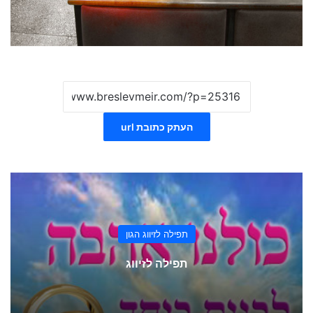
העתק כתובת url
תפילה לזיווג הגון
תפילה לזיווג