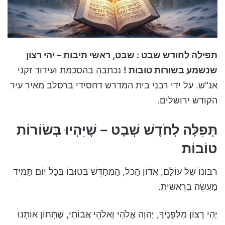
תפילה לחודש שבט : שבט, ראשי תיבות – יהי רצון
שנשמע בשורות טובות !
נכתבה בהסכמת ועידוד זקני
אנ"ש. על ידי רבני בית המדרש דחסידי ברסלב מאיר עיר
הקודש ירושלים.
תְּפִלָּה לְחֹדֶשׁ שְׁבָט – שֶׁיִּהְיוּ בְּשׂוֹרוֹת
טוֹבוֹת
רִבּוֹנוֹ שֶׁל עוֹלָם, אֲדוֹן הַכֹּל, הַמְחַדֵּשׁ בְּטוּבוֹ בְּכָל יוֹם תָּמִיד
מַעֲשֵׂה בְרֵאשִׁית.
יְהִי רָצוֹן מִלְּפָנֶיךָ, יְהֹוָה אֱלֹהַי וֵאלֹהֵי אֲבוֹתַי, שֶׁתָּחוֹן אוֹתָנוּ