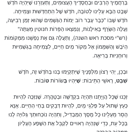
בְּרַחֲמֶיךָ הָרַבִּים וּבַחֲסָדֶיךָ הָעֲצוּמִים, וְתַעַזְרֵנוּ שֶׁיִּהְיֶה חֹדֶשׁ
שְׁבָט הַבָּא עָלֵינוּ לְטוֹבָה, חֹדֶשׁ שֶׁל הִתְחַדְּשׁוּת וּצְמִיחָה.
חֹדֶשׁ שֶׁבּוֹ "כְּבָר עָבַר רוֹב יְמוֹת הַגְּשָׁמִים שֶׁהוּא זְמַן רְבִיעָה,
וְעָלָה הַשְּׂרָף בָּאִילָנוֹת, וְנִמְצְאוּ הַפֵּרוֹת חנוטִין מֵעַתָּה"
(רש"י מסכת ראש השנה), וְתַעֲלֶה גַּם אֶת נַפְשֵׁנוּ מִמְּקוֹמוֹת
הַיֹּבֶשׁ וְהַשִּׁמָּמוֹן אֶל מְקוֹר מַיִם חַיִּים, לִצְמִיחָה בְּגַשְׁמִיּוּת
וְרוּחָנִיּוּת בְּרִיאָה.
וּבְכֵן, יְהִי רָצוֹן מִלְּפָנֶיךָ שֶׁיִּתְקַיְּמוּ בָּנוּ בְּחֹדֶשׁ זֶה, חֹדֶשׁ
שְׁבָט
, רָאשֵׁי הַתֵּיבוֹת:
שֶׁ
יִּהְיוּ
בְּ
שׂוֹרוֹת
טּ
וֹבוֹת.
זַכֵּנוּ שֶׁכָּל הֲוָיָתֵנוּ תִּהְיֶה בִּקְדֻשָּׁה וּבְטָהֳרָה. שֶׁנִּזְכֶּה לִהְיוּת
כְּעֵץ שָׁתוּל עַל פַּלְגֵי מָיִם, לִהְיוּת דְּבֵקִים בְּחַי הַחַיִּים. אָנָּא
הָסֵר מֵעָלֵינוּ כָּל מָסָךְ הַמַּבְדִּיל, וְתִהְיֶה נוֹכְחוּתְךָ גְּלוּיָה לָנוּ
בְּכָל עֵת, כְּדֵי שֶׁנִּהְיֶה רְאוּיִים לְקַבֵּל אֶת הַשֶּׁפַע הָעֶלְיוֹן