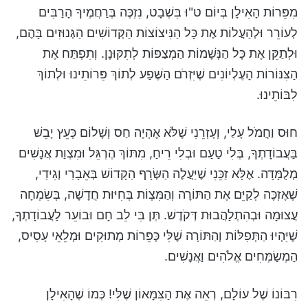
מִפֵּרוֹת הָאִילָן בְּיוֹם ט"וּ בִּשְׁבָט, נִזְכֶּה בְּרַחֲמֶיךָ הָרַבִּים
לְעוֹרֵר וּלְהַעֲלוֹת אֶת כָּל הַנִּיצוֹצוֹת הַקְּדוֹשִׁים הַגְּנוּזִים בָּהֶם,
וּלְתַקֵּן אֶת כָּל הַנְּשָׁמוֹת הַמְצַפּוֹת לְתִקּוּנָן. וְתִפְתַּח אֶת
הַצִּנּוֹרוֹת הָעֶלְיוֹנִים שֶׁיִּזְרֹם הַשֶּׁפַע לְתוֹךְ פֵּרוֹתֵינוּ וּלְתוֹךְ
לִבּוֹתֵינוּ.
חוּס וַחֲמֹל עָלַי, וְעָזְרֵנִי שֶׁלֹּא אֶהְיֶה חַס וְשָׁלוֹם כְּעֵץ יָבֵשׁ
בַּעֲבוֹדָתְךָ, בְּלִי טַעַם וּבְלִי רֵיחַ, מִתּוֹךְ הֶרְגֵּל וּמִצְוַת אֲנָשִׁים
מְלֻמָּדָה. אֶלָּא זַכֵּנִי שֶׁיַּעֲלֶה הַשְּׂרָף הַקָּדוֹשׁ בְּאֵבָרַי וְגִידַי,
שֶׁאֶזְכֶּה לְקַיֵּם אֶת הַתּוֹרָה וְהַמִּצְוֹת בְּחִיּוּת חֲדָשָׁה, בְּשִׂמְחָה
עֲצוּמָה וּבְהִתְלַהֲבוּת דְּקֹדֶשׁ. תְּן בִּי לֵב חָם וּבוֹעֵר לַעֲבוֹדָתְךָ,
שֶׁיִּהְיוּ הַתְּפִלּוֹת וְהַתּוֹרָה שֶׁלִּי כְּפֵּרוֹת מְתוּקִים וּמְלֵאֵי עָסִיס,
הַמְשַׂמְּחִים אֱלֹהִים וַאֲנָשִׁים.
רִבּוֹנוֹ שֶׁל עוֹלָם, רְאֵה אֶת הַצִּמָּאוֹן שֶׁלִּי! כְּמוֹ שֶׁהָאִילָן