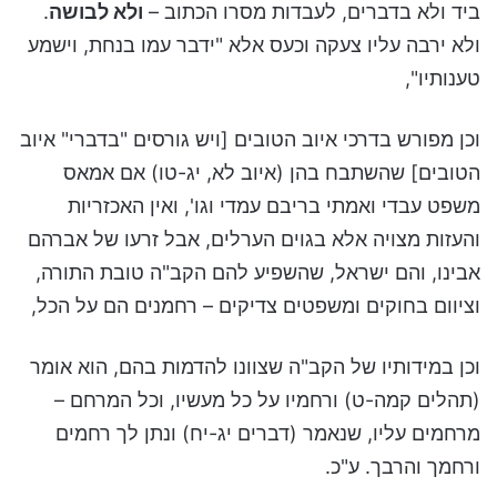
ביד ולא בדברים, לעבדות מסרו הכתוב –
ולא לבושה
.
ולא ירבה עליו צעקה וכעס אלא "ידבר עמו בנחת, וישמע
טענותיו",
וכן מפורש בדרכי איוב הטובים [ויש גורסים "בדברי" איוב
הטובים] שהשתבח בהן (איוב לא, יג-טו) אם אמאס
משפט עבדי ואמתי בריבם עמדי וגו', ואין האכזריות
והעזות מצויה אלא בגוים הערלים, אבל זרעו של אברהם
אבינו, והם ישראל, שהשפיע להם הקב"ה טובת התורה,
וציוום בחוקים ומשפטים צדיקים – רחמנים הם על הכל,
וכן במידותיו של הקב"ה שצוונו להדמות בהם, הוא אומר
(תהלים קמה-ט) ורחמיו על כל מעשיו, וכל המרחם –
מרחמים עליו, שנאמר (דברים יג-יח) ונתן לך רחמים
ורחמך והרבך. ע"כ.