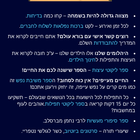
מצווה גדולה להיות בשמחה
– קחו כמה
בדיחות
.
לכל זמן ואירוע – לקט
ברכות נפלאות לשלוח לחברים
.
רוצים קשר אישי עם בורא עולם?
אתם חייבים לקרוא את
המדריך
להתבודדות
השלם.
היהלומים שלנו
אלו הילדים שלנו – ע"כ חובה לקרוא את
העיצות והתפילות ל
חינוך הילדים
.
ספר ליקוטי עיצות
–
הספר שישנה לכם את החיים!
החיים מעייפים? אין כוח לסחוב?
ה
ספר משיבת נפש
זה
כמו מים קרים על נפש עייפה, זה יחזק וירענן אתכם!
כל התפילות לכל הישועות בכל הנושאים שבעולם – תשקיעו
כל יום 15 דקות קריאה ב
ספר ליקוטי תפילות
.אוהבים לעוף
במחשבות?
ספר סיפורי מעשיות
לרבי נחמן מברסלב.
שיעורי תורה –
סרטונים ביוטיוב
, כשר לגולשי נטפריי.