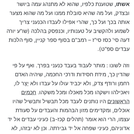
אשתו,
שטוענת כלפיו, שהוא לא מתנהג עמה ביושר
ובצדק, ועל מה שהיא סובלת ממנו ועל מה שהוא מצער
אותה בכך ועל כך, שהרי אפילו לעבדו הכנעני צריך
לשמוע ולהקשיב על טענותיו, וכנפסק בהלכה (שו"ע יורה
דעה סי' כסז סי"ז – רמב"ם בסוף ספר קניין, סוף הלכות
עבדים ספ"ט).
וזה לשונו : מותר לעבוד בעבד כנעני בפרך. ואף על פי
שהדין כך, מידת חסידות ודרכי החכמה, שיהיה האדם
רחמן ורודף צדק, ולא יכביד עולו על עבדו ולא יָצֵר לו,
ויאכילהו וישקהו מכל מאכלו ומכל משקהו.
חכמים
הראשונים
היו נותנים לעבד מכל תבשיל ותבשיל שהיו
אוכלים, ומקדימים מזון הבהמות והעבדים על סעודת
עצמו, הרי הוא אומר (תהלים קכז-ב) כעיני עבדים אל יד
אדוניהם, כעיני שפחה אל יד גבירתה. וכן לא יבזהו, לא