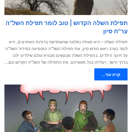
תפילת השלה הקדוש | טוב לומר תפילת השל"ה
ער"ח סיון
תפילת השלה – היא סגולה נפלאה שהשתרשה בדורות האחרונים, היא
לומר בערב ראש חודש סיון, את תפילת השל"ה המופיעה בסידור השל"ה
על חינוך הילדים. בתפילת השלה מבקשים מבורא עולם שילדינו ילכו
בדרך הישר, ויצליחו בכל מעשיהם. את התפילה של השל"ה הקדוש טוב…
קרא עוד...