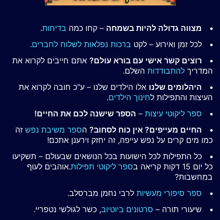
מצווה גדולה להיות בשמחה
– קחו כמה
בדיחות
.
לכל זמן ואירוע – לקט
ברכות נפלאות לשלוח לחברים
.
רוצים קשר אישי עם בורא עולם?
אתם חייבים לקרוא את
המדריך
להתבודדות
השלם.
היהלומים שלנו
אלו הילדים שלנו – ע"כ חובה לקרוא את
העיצות והתפילות ל
חינוך הילדים
.
ספר ליקוטי עיצות
–
הספר שישנה לכם את החיים!
החיים מעייפים? אין כוח לסחוב?
ה
ספר משיבת נפש
זה
כמו מים קרים על נפש עייפה, זה יחזק וירענן אתכם!
כל התפילות לכל הישועות בכל הנושאים שבעולם – תשקיעו
כל יום 15 דקות קריאה ב
ספר ליקוטי תפילות
.אוהבים לעוף
במחשבות?
ספר סיפורי מעשיות
לרבי נחמן מברסלב.
שיעורי תורה –
סרטונים ביוטיוב
, כשר לגולשי נטפריי.