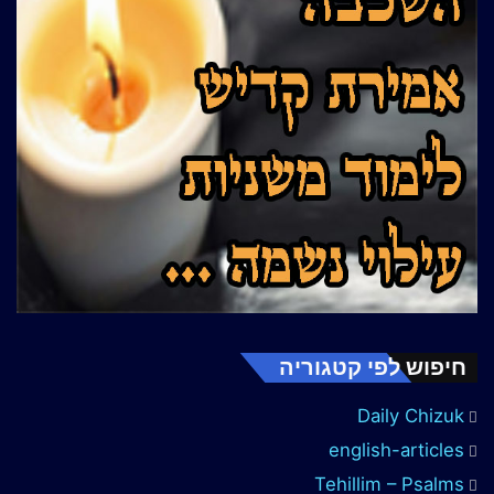
חיפוש לפי קטגוריה
Daily Chizuk
english-articles
Tehillim – Psalms